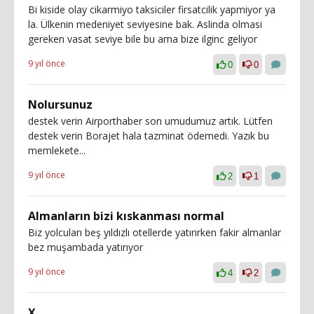
Bi kiside olay cikarmiyo taksiciler firsatcilik yapmiyor ya
la. Ülkenin medeniyet seviyesine bak. Aslinda olmasi
gereken vasat seviye bile bu ama bize ilginc geliyor
9 yıl önce
0
0
Nolursunuz
destek verin Airporthaber son umudumuz artık. Lütfen
destek verin Borajet hala tazminat ödemedi. Yazık bu
memlekete...
9 yıl önce
2
1
Almanların bizi kıskanması normal
Biz yolcuları beş yıldızlı otellerde yatırırken fakir almanlar
bez muşambada yatırıyor
9 yıl önce
4
2
X