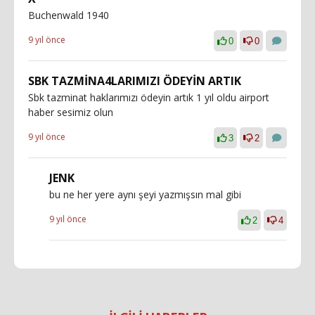
Buchenwald 1940
9 yıl önce
0
0
SBK TAZMİNA4LARIMIZI ÖDEYİN ARTIK
Sbk tazminat haklarımızı ödeyin artık 1 yıl oldu airport
haber sesimiz olun
9 yıl önce
3
2
JENK
bu ne her yere aynı şeyi yazmışsın mal gibi
9 yıl önce
2
4