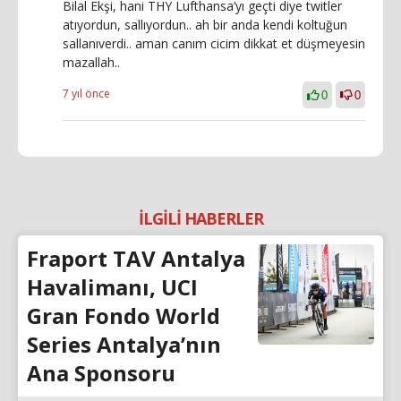
Bilal Ekşi, hani THY Lufthansa’yı geçti diye twitler
atıyordun, sallıyordun.. ah bir anda kendi koltuğun
sallanıverdi.. aman canım cicim dikkat et düşmeyesin
mazallah..
7 yıl önce
0
0
İLGİLİ HABERLER
Fraport TAV Antalya
Havalimanı, UCI
Gran Fondo World
Series Antalya’nın
Ana Sponsoru