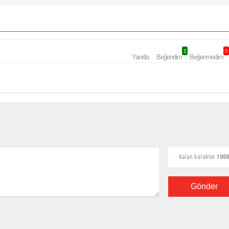
1
0
Yanıtla
Beğendim
Beğenmedim
Kalan karakter
1000
Gönder