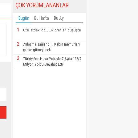
ÇOK YORUMLANANLAR
Bugün
Bu Hafta
Bu Ay
1
Otellerdeki doluluk oranları düşüşte!
2
Anlaşma sağlandı... Kabin memurları
greve gitmeyecek
3
Türkiye’de Hava Yoluyla 7 Ayda 138,7
Milyon Yolcu Seyahat Etti