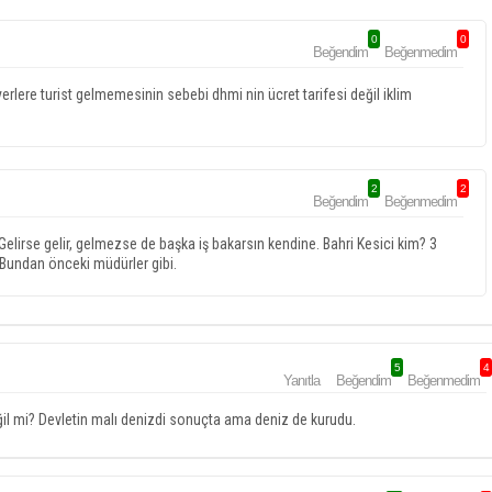
0
0
Beğendim
Beğenmedim
lere turist gelmemesinin sebebi dhmi nin ücret tarifesi değil iklim
2
2
Beğendim
Beğenmedim
. Gelirse gelir, gelmezse de başka iş bakarsın kendine. Bahri Kesici kim? 3
r. Bundan önceki müdürler gibi.
5
4
Yanıtla
Beğendim
Beğenmedim
ğil mi? Devletin malı denizdi sonuçta ama deniz de kurudu.