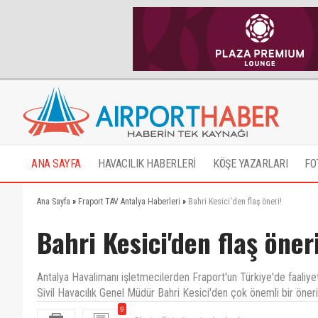
ANA SAYFA
HAVACILIK HABERLERİ
KÖŞE YAZARLARI
FO
Ana Sayfa
»
Fraport TAV Antalya Haberleri
»
Bahri Kesici'den flaş öneri!
Bahri Kesici'den flaş öneri
Antalya Havalimanı işletmecilerden Fraport'un Türkiye'de faaliyet
Sivil Havacılık Genel Müdür Bahri Kesici'den çok önemli bir öneri
9
Dhmi arff nin önemi anlaşılmalı