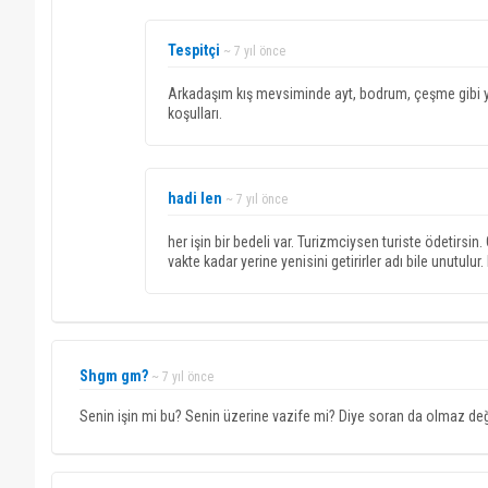
Tespitçi
~ 7 yıl önce
Arkadaşım kış mevsiminde ayt, bodrum, çeşme gibi yer
koşulları.
hadi len
~ 7 yıl önce
her işin bir bedeli var. Turizmciysen turiste ödetirsin
vakte kadar yerine yenisini getirirler adı bile unutulu
Shgm gm?
~ 7 yıl önce
Senin işin mi bu? Senin üzerine vazife mi? Diye soran da olmaz de