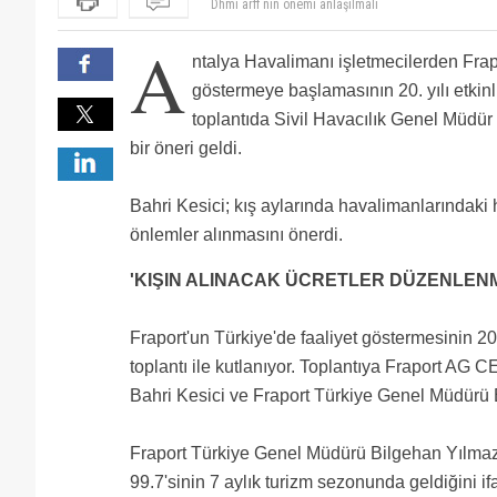
Dhmi genel müdürü Bahri bey mi oldu?
paragözler sizi tabandan tepeye kadar herşeye PARA 
A
söylemiş ve değerli buluyorum. Turizme dayalı iş yapa
Senin işin mi bu? Senin üzerine vazife mi? Diye sor
ntalya Havalimanı işletmecilerden Frapo
iş yerlerini ve ülkenin turizme dayalı hesapları da o 
DHMİ zaten para kazanmıyor Atatürk Havalimanı gitti 
göstermeye başlamasının 20. yılı etkin
halen fiyatları sifirlasin diyorsunuz o zaman kış aylar
uğraşıyorsunuz nasıl bir mantık ya
toplantıda Sivil Havacılık Genel Müdür
bir öneri geldi.
Bahri Kesici; kış aylarında havalimanlarındaki hi
önlemler alınmasını önerdi.
'KIŞIN ALINACAK ÜCRETLER DÜZENLENM
Fraport'un Türkiye'de faaliyet göstermesinin 20. 
toplantı ile kutlanıyor. Toplantıya Fraport AG C
Bahri Kesici ve Fraport Türkiye Genel Müdürü B
Fraport Türkiye Genel Müdürü Bilgehan Yılmaz
99.7'sinin 7 aylık turizm sezonunda geldiğini ifa