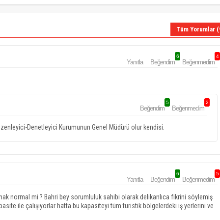
Tüm Yorumlar (
6
4
Yanıtla
Beğendim
Beğenmedim
5
2
Beğendim
Beğenmedim
üzenleyici-Denetleyici Kurumunun Genel Müdürü olur kendisi.
6
5
Yanıtla
Beğendim
Beğenmedim
 normal mi ? Bahri bey sorumluluk sahibi olarak delikanlıca fikrini söylemiş
ite ile çalışıyorlar hatta bu kapasiteyi tüm turistik bölgelerdeki iş yerlerini ve