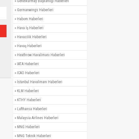
»
Genelkurmay Başkanlığı Haberleri
»
Germanwings Haberleri
»
Habom Haberleri
»
Hava İş Haberleri
»
Havacılık Haberleri
»
Havaş Haberleri
»
Heathrow Havalimanı Haberleri
»
IATA Haberleri
»
ICAO Haberleri
»
İstanbul Havalimanı Haberleri
»
KLM Haberleri
»
KTHY Haberleri
»
Lufthansa Haberleri
»
Malaysia Airlines Haberleri
»
MNG Haberleri
»
MNG Teknik Haberleri