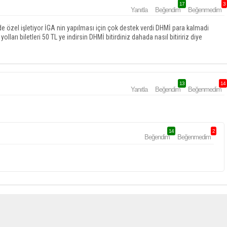
17
3
Yanıtla
Beğendim
Beğenmedim
e özel işletiyor İGA nin yapılması için çok destek verdi DHMİ para kalmadi
lları biletleri 50 TL ye indirsin DHMİ bitirdiniz dahada nasıl bitiririz diye
13
14
Yanıtla
Beğendim
Beğenmedim
14
2
Beğendim
Beğenmedim