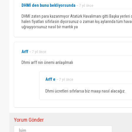
DHMİ den bunu bekliyorsunda
~ 7 yıl önce
DHMİ zaten para kazanmıyor Atatürk Havalimanı gitti Başka yerleri d
halen fiyatları sifirlasin diyorsunuz o zaman kış aylarında tüm hava yo
uğraşıyorsunuz nasıl bir mantık ya
Arff
~ 7 yıl önce
Dhmi arff nin önemi anlaşılmalı
Arff e
~ 7 yıl önce
Dhmi ücretleri sıfırlarsa biz maaşı nasıl alacağız.
Yorum Gönder