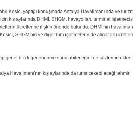
ahri Kesici yaptığı konuşmada Antalya Havalimanı'nda ve turiz
çin kış aylarında DHMİ, SHGM, havayolları, terminal işletmecisi
otellerin ücretlerine ilişkin öneride bulundu. DHMİ'nin havaliman
n Kesici, SHGM'nin ve diğer tüm işletmelerin de alınacak ücretle
pılıp genel bir değerlendirme sunulabileceğini de sözlerine ekledi
alya Havalimanı'nın kış aylarında da turist çekebileceği tahmin