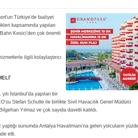
gözüyle bakmak normal mi ? Bahri bey sorumluluk sahibi olarak delikanlıca fikrini
n havalimanları %50 kapasite ile çalışıyorlar hatta bu kapasiteyi tüm turistik bölgelerdeki
an da olmaz değil mi? Devletin malı denizdi sonuçta ama deniz de kurudu.
rt'un Türkiye'de faaliyet
oranda çalışıyor demektir.
Başka yerleri de özel işletiyor İGA nin yapılması için çok destek verdi DHMİ para kalmadi
likleri kapsamında yapılan
ında tüm hava yolları biletleri 50 TL ye indirsin DHMİ bitirdiniz dahada nasıl bitiririz diye
 Bahri Kesici'den çok önemli
zmetlerle ilgili kolaylaştırıcı
ELİ'
yılı İstanbul'da yapılan bir
EO'su Stefan Schulte ile birlikte Sivil Havacılık Genel Müdürü
ilgehan Yılmaz ve çok sayıda davetli katıldı.
 yaptığı sunumda Antalya Havalimanı'na gelen yolcuların yüzd
de etti.