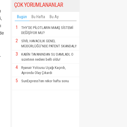
ÇOK YORUMLANANLAR
m
Bugün
Bu Hafta
Bu Ay
,
ı
1
THY’DE PİLOTLARIN MAAŞ SİSTEMİ
DEĞİŞİYOR MU?
rde
2
SİVİL HAVACILIK GENEL
MÜDÜRLÜĞÜ'NDE PATENT SKANDALI!
3
KABİN TAVANINDAN SU DAMLADI; O
.
sızıntının nedeni belli oldu!
4
Ryanair Yolcusu Uçağı Kaçırdı,
Apronda Olay Çıkardı
5
SunExpress’ten rekor hafta sonu