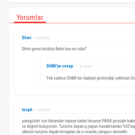
Yorumlar
Dhmi
~ 7 yıl önce
Dhmi genel müdürü Bahri bey mi oldu?
DHMİ'ye cevap
~ 7 yıl önce
Yok sadece DHMİ'nin faaliyet gösterdiği sektörün D
tespit
~ 7 yıl önce
paragözler sizi tabandan tepeye kadar herşeye PARA gözüyle bakmak
ve değerli buluyorum. Turizme dayalı iş yapan havalimanları %50 kapas
ülkenin turizme dayalı hesapları da o oranda çalışıyor demektir.