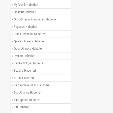
»
MyTeknik Haberleri
»
Onur Air Haberleri
»
Ordu-Giresun Havalimanı Haberleri
»
Pegasus Haberleri
»
Prima Havacılık Haberleri
»
Qantas Airways Haberleri
»
Qatar Airways Haberleri
»
Ryanair Haberleri
»
Sabiha Gökçen Haberleri
»
Seabird Haberleri
»
SHGM Haberleri
»
Singapore Airlines Haberleri
»
Star Alliance Haberleri
»
SunExpress Haberleri
»
TAI Haberleri