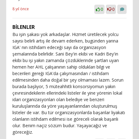
8 yıl önce
0
0
BİLENLER
Bu işin şakası yok arkadaşlar. Hizmet üretilecek yolcu
sayısı belirli artış ile devam ederken, bugünden yarına
IGA' nın istihdam edeceği sayı da organizasyon
şemalarında belirlidir. Sani Bey'in ekibi ve Kadri Bey'in
ekibi bu işi yakın zamanda çözdüklerinde şartları uyan
hemen her AHL çalışanının sahip oldukları bilgi ve
becerileri gereği IGA'da çalışmasından / istihdam
edilmesinden daha doğal bir şey olmaması lazım. Sorun
burada başlıyor, 5 müteahhitli konsorsiyomun yakın
çevresindekilerin ellerindeki listeler ile yine yörenin lokal
idari organizasyonları olan belediye ve benzeri
kuruluşlarında da yöre yaşayanlarından oluşturulmuş
listeler de var. Bu tür organizasyonlarda başarılar liyakatı
olanların istihdam edilmesi ise göreceli olarak başarılı
olur. Benim naçiz sözüm budur. Yaşayacağız ve
göreceğiz.