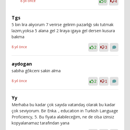
8 yıl önce
0
4
Tgs
5 bin lira alıyorum 7 verirse gelirim pazarlığı sıkı tutmak
lazım,yoksa 5 alana gel 2 liraya igaya gel dersen kusura
bakma
8 yıl önce
2
3
aydogan
sabiha gôkceni sakin alma
8 yıl önce
2
1
Yy
Merhaba bu kadar çok sayıda vatandaş olarak bu kadar
çok seviyorum. Bir Enka. , education in Turkish Language
Proficiency, 5. Bu fiyata alabileceğim, ne de olsa izinsiz
kopyalanamaz tarafından yana