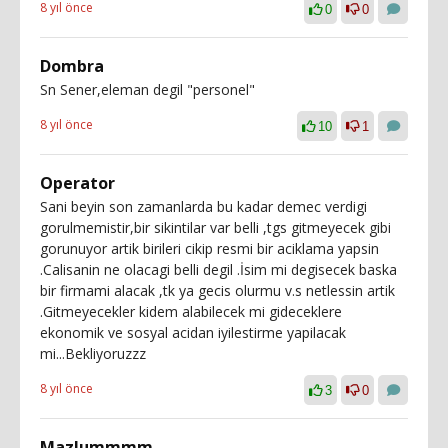
8 yıl önce
0
0
Dombra
Sn Sener,eleman degil "personel"
8 yıl önce
10
1
Operator
Sani beyin son zamanlarda bu kadar demec verdigi
gorulmemistir,bir sikintilar var belli ,tgs gitmeyecek gibi
gorunuyor artik birileri cikip resmi bir aciklama yapsin
.Calisanin ne olacagi belli degil .İsim mi degisecek baska
bir firmami alacak ,tk ya gecis olurmu v.s netlessin artik
.Gitmeyecekler kidem alabilecek mi gideceklere
ekonomik ve sosyal acidan iyilestirme yapilacak
mi...Bekliyoruzzz
8 yıl önce
3
0
Mazlummmm