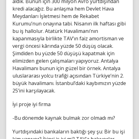
aldık. Bunun için 300 milyon Avro yurtdışından
kredi alacağız. Bu anlaşma hem Devlet Hava
Meydanları İşletmesi hem de Rekabet
Kurumu’nun onayına tabi. Nisanın ilk haftası gibi
bu iş hallolur. Atatürk Havalimanı’nın
kapanmasıyla birlikte TAV’ın faiz amortisman ve
vergi öncesi kârında yüzde 50 düşüş olacak.
Şimdiden bu yüzde 50 düşüşü kapatmak için
elimizden gelen çalışmaları yapıyoruz. Antalya
Havalimanı bunun için güzel bir örnek. Antalya
uluslararası yolcu trafiği açısından Türkiye’nin 2.
büyük havalimanı. İstanbul’daki kaybımızın yüzde
25’ini karşılayacak.
İyi proje iyi firma
-Bu dönemde kaynak bulmak zor olmadı mı?
Yurtdışındaki bankaların baktığı şey şu: Bir bu işi
kim yapıyor? İkinci iş iyi mi? TAV’a bakıyorlar