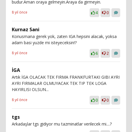
budur.Aman oraya gelmeyin.Araya da girmeyin.
8 yıl önce
4
0
Kurnaz Sani
Konusmana gerek yok, zaten IGA hepsini alacak, yoksa
adam basi yuzde mi isteyeceksin!?
8 yıl önce
6
2
İGA
Artık İGA OLACAK TEK FIRMA FRANKFURTAKI GIBI AYRI
AYRI FIRMALAR OLMUYACAK TEK TIP TEK LOGA
HAYIRLISI OLSUN...
8 yıl önce
0
0
tgs
Arkadaşlar tgs gidiyor mu tazminatlar verilecek mi....?