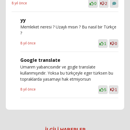
8 yıl önce
0
2
yy
Memleket neresi ? Uzaylı mısın ? Bu nasıl bir Türkçe
?
8 yıl önce
1
0
Google translate
Umarım yabancısındır ve gogle translate
kullanmışındir. Yoksa bu türkçeyle eger türksen bu
topraklarda yasamayi hak etmiyorsun
8 yıl önce
5
1
İLGİLİ HABERLER