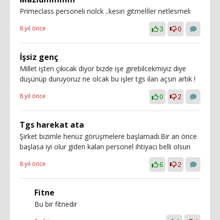
Primeclass personelı nolck ..kesın gıtmelİler netlesmelı
8 yıl önce
3
0
İşsiz genç
Millet işten çıkıcak diyor bizde işe girebilcekmiyiz diye
düşünüp duruyoruz ne olcak bu işler tgs ilan açsın artık !
8 yıl önce
0
2
Tgs harekat ata
Şirket bizimle henüz görüşmelere başlamadı.Bir an önce
başlasa iyi olur giden kalan personel ihtiyacı belli olsun
8 yıl önce
6
2
Fitne
Bu bir fitnedir