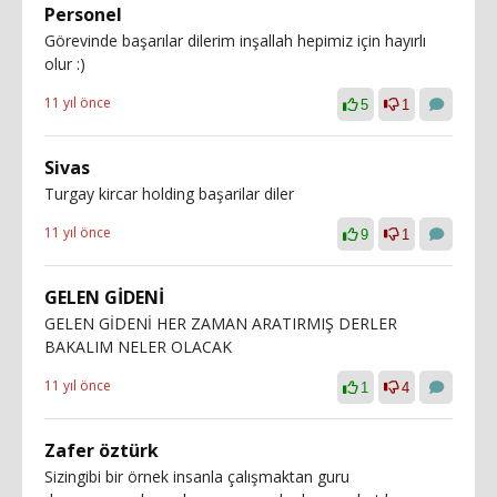
Personel
Görevinde başarılar dilerim inşallah hepimiz için hayırlı
olur :)
11 yıl önce
5
1
Sivas
Turgay kircar holding başarilar diler
11 yıl önce
9
1
GELEN GİDENİ
GELEN GİDENİ HER ZAMAN ARATIRMIŞ DERLER
BAKALIM NELER OLACAK
11 yıl önce
1
4
Zafer öztürk
Sizingibi bir örnek insanla çalışmaktan guru