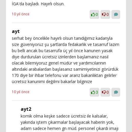
İGA'da başladı. Hayırlı olsun.
10 yıl önce
0
0
ayt
serhat bey öncelikle hayırlı olsun tanıdığımız kadarıyla
size güveniyoruz şu şartlarda fedakarlık ve tasarruf lazım
bu belli ancak bu tasarrufa üç yıl önce kanunen yasak
diye durdurulan ücretsiz izinlerden başlamanız nasıl
olacak bilemiyoruz genel müdür ve yardımcılarının
altındaki arabalardan başlasanız samimiyetinizi görürdük
170 diye bir ihbar telefonu var ararız bakanlıktan gelirler
ücretsiz kanunimi değilmi bakarlar bilginize
10 yıl önce
3
0
ayt2
komik olma keşke sadece ücretsiz ile kalsalar,
yakında iştem çıkarmalar başlayacak haberin yok,
adam sadece hemen gn müd. personel çıkardı imajı