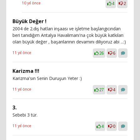
10 yıl önce
4
2
Büyük Değer !
2004 de 2.dış hatları inşaası ve işletme başlangıcından
beri tanıdığım Antalya Havalimanı'na çok büyük katkıları
olan büyük değer , başarılarının devamını diliyoruz abi ...:)
11 yıl önce
26
6
Karizma !!!
Karizma'sın Senin Duruşun Yeter :)
11 yıl önce
27
4
3.
Sebebi 3 tür.
11 yıl önce
4
0