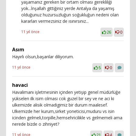
yaşamanız gereken bir ortam olması gerekliliği
yok...İnşallah gittiğiniz yerde Antalya da yaşamış
olduğunuz huzursuzluğun soğukluğun nedeni olan
kararları vermezsiniz de ısınırsınız...
11 yıl önce
26
0
Asım
Hayırlı olsun,başarılar diliyorum.
11 yıl önce
5
0
havaci
Havalimanı işletmesinin içinden yetişip genel müdürlüğe
yükselen ilk isim olmasi cok guzel bir sey ve ne aci ki
ulkemizde alisik olmadigimiz bir durum maalesef.
Ulkemizde her kurum,sirket yoneticisi,muduru vs isin
icinden gelmeli,torpille,hemsehricilikle vs gelmemeli ama
nerede bizde o zihniyet?
11 yıl önce
21
4