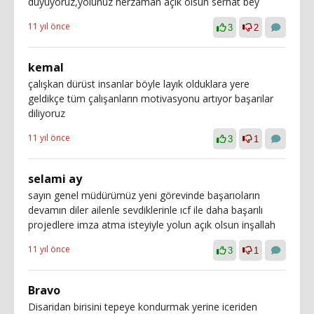
duyuyoruz,yolunuz herzaman açık olsun serhat bey
11 yıl önce
3
2
kemal
çalışkan dürüst insanlar böyle layık olduklara yere
geldikçe tüm çalışanların motivasyonu artıyor başarılar
diliyoruz
11 yıl önce
3
1
selami ay
sayın genel müdürümüz yeni görevinde başarıoların
devamın diler ailenle sevdiklerinle ıcf ile daha başarılı
projedlere imza atma isteyiyle yolun açık olsun inşallah
11 yıl önce
3
1
Bravo
Disaridan birisini tepeye kondurmak yerine iceriden