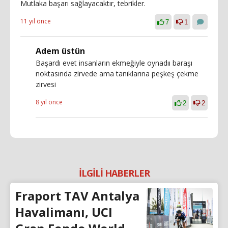
Mutlaka başarı sağlayacaktır, tebrikler.
11 yıl önce
7
1
Adem üstün
Başardı evet insanların ekmeğiyle oynadıı baraşı
noktasında zirvede ama tanıklarına peşkeş çekme
zirvesi
8 yıl önce
2
2
İLGİLİ HABERLER
Fraport TAV Antalya
Havalimanı, UCI