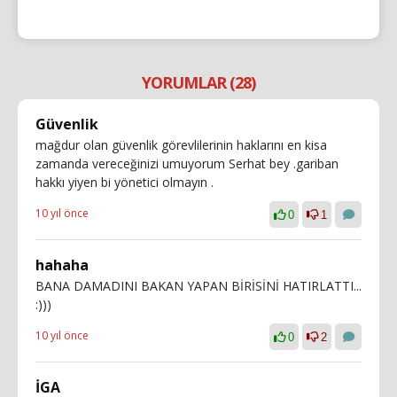
YORUMLAR (28)
Güvenlik
mağdur olan güvenlik görevlilerinin haklarını en kisa
zamanda vereceğinizi umuyorum Serhat bey .gariban
hakkı yiyen bi yönetici olmayın .
10 yıl önce
0
1
hahaha
BANA DAMADINI BAKAN YAPAN BİRİSİNİ HATIRLATTI...
:)))
10 yıl önce
0
2
İGA