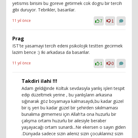
yetismis birisini bu goreve getirmek cok dogru bir tercih
gibi duruyor. Tebrikler, basarilar.
11 yıl önce
7
1
Prag
IST'te yasamayi tercih edeni psikolojik testten gecirmek
lazim bence :) Iki arkadasa da basarilar.
11 yıl önce
1
0
Takdiri ilahi !!!
Adam geldiğinde Koltuk sevdasıyla yanlış işleri tespit
edip düzeltmek yerine , bu yanlışların arkasına
sığınarak göz boyamaya kalmasaydı,bu kadar güzel
bir iş yeri bu kadar güzel bir şehirden sıkılmaması
bunalıma girmemesi için Allah'ta ona huzurlu bir
çalışma ortamı huzurlu bir ailesiyle beraber
yaşayacağı ortam sunardı...Ne ekersen o sayın giden
.Dünyada sadece sizin aileniz sizin çocuklarınız sizin