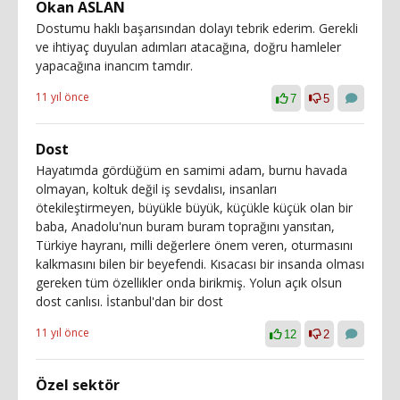
Okan ASLAN
Dostumu haklı başarısından dolayı tebrik ederim. Gerekli
ve ihtiyaç duyulan adımları atacağına, doğru hamleler
yapacağına inancım tamdır.
11 yıl önce
7
5
Dost
Hayatımda gördüğüm en samimi adam, burnu havada
olmayan, koltuk değil iş sevdalısı, insanları
ötekileştirmeyen, büyükle büyük, küçükle küçük olan bir
baba, Anadolu'nun buram buram toprağını yansıtan,
Türkiye hayranı, milli değerlere önem veren, oturmasını
kalkmasını bilen bir beyefendi. Kısacası bir insanda olması
gereken tüm özellikler onda birikmiş. Yolun açık olsun
dost canlısı. İstanbul'dan bir dost
11 yıl önce
12
2
Özel sektör