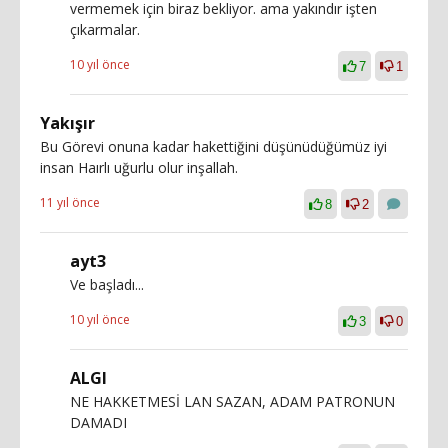
vermemek için biraz bekliyor. ama yakındır işten
çıkarmalar.
10 yıl önce
7
1
Yakışır
Bu Görevi onuna kadar hakettiğini düşünüdüğümüz iyi
insan Haırlı uğurlu olur inşallah.
11 yıl önce
8
2
ayt3
Ve başladı...
10 yıl önce
3
0
ALGI
NE HAKKETMESİ LAN SAZAN, ADAM PATRONUN
DAMADI