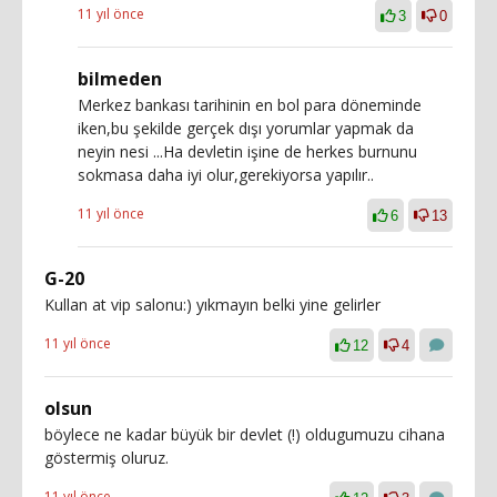
11 yıl önce
3
0
bilmeden
Merkez bankası tarihinin en bol para döneminde
iken,bu şekilde gerçek dışı yorumlar yapmak da
neyin nesi ...Ha devletin işine de herkes burnunu
sokmasa daha iyi olur,gerekiyorsa yapılır..
11 yıl önce
6
13
G-20
Kullan at vip salonu:) yıkmayın belki yine gelirler
11 yıl önce
12
4
olsun
böylece ne kadar büyük bir devlet (!) oldugumuzu cihana
göstermiş oluruz.
11 yıl önce