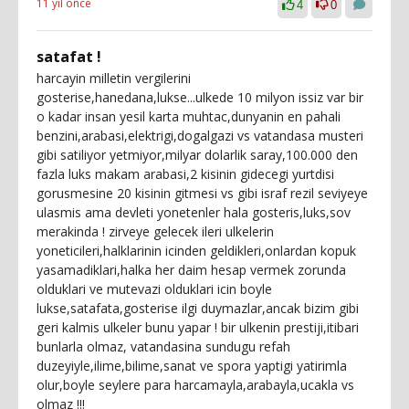
11 yıl önce
4
0
satafat !
harcayin milletin vergilerini
gosterise,hanedana,lukse...ulkede 10 milyon issiz var bir
o kadar insan yesil karta muhtac,dunyanin en pahali
benzini,arabasi,elektrigi,dogalgazi vs vatandasa musteri
gibi satiliyor yetmiyor,milyar dolarlik saray,100.000 den
fazla luks makam arabasi,2 kisinin gidecegi yurtdisi
gorusmesine 20 kisinin gitmesi vs gibi israf rezil seviyeye
ulasmis ama devleti yonetenler hala gosteris,luks,sov
merakinda ! zirveye gelecek ileri ulkelerin
yoneticileri,halklarinin icinden geldikleri,onlardan kopuk
yasamadiklari,halka her daim hesap vermek zorunda
olduklari ve mutevazi olduklari icin boyle
lukse,satafata,gosterise ilgi duymazlar,ancak bizim gibi
geri kalmis ulkeler bunu yapar ! bir ulkenin prestiji,itibari
bunlarla olmaz, vatandasina sundugu refah
duzeyiyle,ilime,bilime,sanat ve spora yaptigi yatirimla
olur,boyle seylere para harcamayla,arabayla,ucakla vs
olmaz !!!