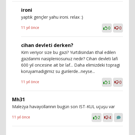
ironi
yaptık gençler yahu ironi. relax :)
11 yıl önce
0
0
cihan devleti derken?
Kim veriyor size bu gazi? Yurtdisindan ithal edilen
gazdanmi nasipleniosunuz nedir? Cihan devleti lafi
600 yil oncesine ait bir laf... Daha elimizdeki topragi
koruyamadigimiz su gunlerde...neyse...
11 yıl önce
1
0
Mh31
Malezya havayollarının bugün son IST-KUL uçuşu var
11 yıl önce
2
4
...