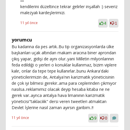
kendilerini düzeltince tekrar gelirler inşallah :) severiz
malezyalı kardeşlerimizi.
11 yıl önce
4
1
yorumcu
Bu kadarına da pes artık..Bu tip organizasyonlarda ülke
başkanları uçak altından makam aracına biner aprondan
çıkış yapar, gidişi de aynı olur..yani Milletin milyonlarının
feda edildiği o yerleri o konuklar kullanmaz, bizim viplere
kalır, onlar da tepe tepe kullanırlar..bunu Ankara'daki
yöneticilerimizin de, Antalya'nın karizmatik yöneticisinin
de çok iyi bilmesi gerekir..ama para ceplerinden çıkmıyor
nasılsa..reklamımız olacak deyip hesaba kitaba ne ne
gerek var..ayrıca antalya hava limanının karizmatik
yöneticisi"taklacılık" dersi veren tweetleri atmaktan
Devlet İşlerine nasıl zaman ayırsın garibim..!!
11 yıl önce
9
0