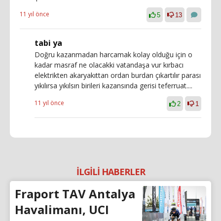
11 yıl önce
5
13
tabi ya
Doğru kazanmadan harcamak kolay olduğu için o
kadar masraf ne olacakki vatandaşa vur kırbacı
elektrikten akaryakıttan ordan burdan çıkartılır parası
yıkılırsa yıkılsın birileri kazansında gerisi teferruat....
11 yıl önce
2
1
İLGİLİ HABERLER
Fraport TAV Antalya
Havalimanı, UCI