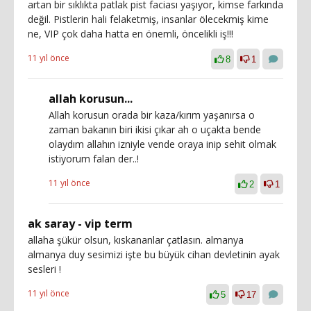
artan bir sıklıkta patlak pist faciası yaşıyor, kimse farkında
değil. Pistlerin hali felaketmiş, insanlar ölecekmiş kime
ne, VIP çok daha hatta en önemli, öncelikli iş!!!
11 yıl önce
8
1
allah korusun...
Allah korusun orada bir kaza/kırım yaşanırsa o
zaman bakanın biri ikisi çıkar ah o uçakta bende
olaydım allahın izniyle vende oraya inip sehit olmak
istiyorum falan der..!
11 yıl önce
2
1
ak saray - vip term
allaha şükür olsun, kıskananlar çatlasın. almanya
almanya duy sesimizi işte bu büyük cihan devletinin ayak
sesleri !
11 yıl önce
5
17