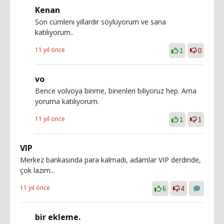
Kenan
Son cümleni yıllardır söylüyorum ve sana
katılıyorum..
11 yıl önce
1
0
vo
Bence volvoya binme, binenleri biliyoruz hep. Ama
yoruma katılıyorum.
11 yıl önce
1
1
VIP
Merkez bankasında para kalmadı, adamlar VIP derdinde,
çok lazım...
11 yıl önce
6
4
bir ekleme.