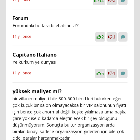
12
3
Forum
Forumdaki botlara bi el atsanız??
11 yıl önce
2
1
Capitano Italiano
Ye kürküm ye dünyası
11 yıl önce
5
1
yüksek maliyet mi?
bir villanın maliyeti bile 300-500 bin tl leri bulurken eğer
çok küçük bir salon olmayacaksa bir VIP salonunun fiyatı
için bence çok anormal değil. keşke yıkılmasa ama başka
çare yok ise o kadarda eleştirilecek bir şey olduğunu
düşünmüyorum. Sonuçta bu tür organizasyonlarda
bırakın binayı sadece organizasyon giderleri için bile çok
ciddi paralar harcanmaktadır.