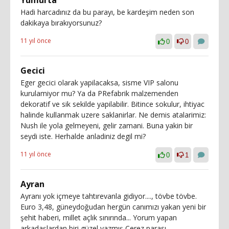
Hadi harcadınız da bu parayı, be kardeşim neden son
dakikaya bırakıyorsunuz?
11 yıl önce
0
0
Gecici
Eger gecici olarak yapilacaksa, sisme VIP salonu
kurulamiyor mu? Ya da PRefabrik malzemenden
dekoratif ve sik sekilde yapilabilir. Bitince sokulur, ihtiyac
halinde kullanmak uzere saklanirlar. Ne demis atalarimiz:
Nush ile yola gelmeyeni, gelir zamani. Buna yakin bir
seydi iste. Herhalde anladiniz degil mi?
11 yıl önce
0
1
Ayran
Ayranı yok içmeye tahtırevanla gidiyor...., tövbe tövbe.
Euro 3,48, güneydoğudan hergün canımızı yakan yeni bir
şehit haberi, millet açlık sınırında... Yorum yapan
arkadaşlardan biri güzel yazmış Çerez parası