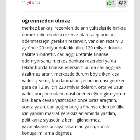
11 yıl önce
2
2
öğrenmeden olmaz
merkez bankası rezervleri doların yükselişi ile birlikte
erimektedir. elindeki rezerve olan talep borcun
ödenmesi için gereken rezervdir, var olan rezervi 2
ay önce 20 milyar dolarlık altın, 120 milyar dolarlık
nakitten ibarettir. cari açığı üretimle finanse
edemiyorsanız merkez bankası rezervleri ya da
tekrar borçla finanse edersiniz. bu da cari açığınızı
azaltmaz artırır. merkezde durum böyle iken kısa
vadeli iç ve dış borçlanmalar için bulunması gereken
para da 12 ay için 220 milyar dolardır. orta ve uzun
vadeli borçlanmaların nasıl ödeneceğine girmiyorum
bile. bana cevap yazmadan önce biraz araştırın,
sonra yazın. cari açığını borçla finanse eden bir ülke
için yapılan masraf gereksiz anlamında yazdım,
politikanız siyasetiniz beni ilgilendirmez,
yazacaksanız buraya rakamları yazın; sonra
konuşalım, ama değmez..