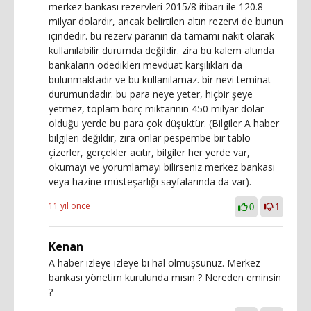
merkez bankası rezervleri 2015/8 itibarı ile 120.8
milyar dolardır, ancak belirtilen altın rezervi de bunun
içindedir. bu rezerv paranın da tamamı nakit olarak
kullanılabilir durumda değildir. zira bu kalem altında
bankaların ödedikleri mevduat karşılıkları da
bulunmaktadır ve bu kullanılamaz. bir nevi teminat
durumundadır. bu para neye yeter, hiçbir şeye
yetmez, toplam borç miktarının 450 milyar dolar
olduğu yerde bu para çok düşüktür. (Bilgiler A haber
bilgileri değildir, zira onlar pespembe bir tablo
çizerler, gerçekler acıtır, bilgiler her yerde var,
okumayı ve yorumlamayı bilirseniz merkez bankası
veya hazine müsteşarlığı sayfalarında da var).
11 yıl önce
0
1
Kenan
A haber izleye izleye bi hal olmuşsunuz. Merkez
bankası yönetim kurulunda mısın ? Nereden eminsin
?