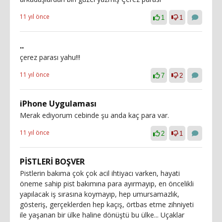
11 yıl önce
1
1
..
çerez parası yahu!!!
11 yıl önce
7
2
iPhone Uygulaması
Merak ediyorum cebinde şu anda kaç para var.
11 yıl önce
2
1
PİSTLERİ BOŞVER
Pistlerin bakıma çok çok acil ihtiyacı varken, hayati
öneme sahip pist bakımına para ayırmayıp, en öncelikli
yapılacak iş sırasına koymayıp, hep umursamazlık,
gösteriş, gerçeklerden hep kaçış, örtbas etme zihniyeti
ile yaşanan bir ülke haline dönüştü bu ülke... Uçaklar