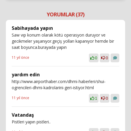
YORUMLAR (37)
Sabihayada yapın
Saw vıp konum olarak kötü operasyon duruyor ve
gecikmeler yaşanıyor.geçiş yolları kapanıyor hemde bir
saat boyunca.burayada yapın
11 yıl önce
0
0
yardım edin
http://www.airporthaber.com/dhmi-haberleri/shui-
ogrencileri-dhmi-kadrolarini-geri-istiyor.html
11 yıl önce
1
0
Vatandaş
Pistleri yapın pistleri..