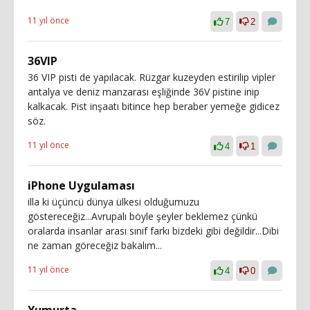
11 yıl önce
7
2
36VIP
36 VIP pisti de yapılacak. Rüzgar kuzeyden estirilip vipler
antalya ve deniz manzarası eşliğinde 36V pistine inip
kalkacak. Pist inşaatı bitince hep beraber yemeğe gidicez
söz.
11 yıl önce
4
1
iPhone Uygulaması
illa ki üçüncü dünya ülkesi olduğumuzu
göstereceğiz...Avrupalı böyle şeyler beklemez çünkü
oralarda insanlar arası sınıf farkı bizdeki gibi değildir...Dibi
ne zaman göreceğiz bakalım...
11 yıl önce
4
0
Yumurta