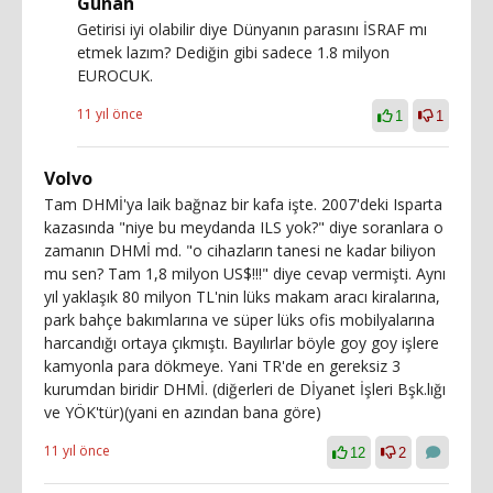
Günah
Getirisi iyi olabilir diye Dünyanın parasını İSRAF mı
etmek lazım? Dediğin gibi sadece 1.8 milyon
EUROCUK.
11 yıl önce
1
1
Volvo
Tam DHMİ'ya laik bağnaz bir kafa işte. 2007'deki Isparta
kazasında "niye bu meydanda ILS yok?" diye soranlara o
zamanın DHMİ md. "o cihazların tanesi ne kadar biliyon
mu sen? Tam 1,8 milyon US$!!!" diye cevap vermişti. Aynı
yıl yaklaşık 80 milyon TL'nin lüks makam aracı kiralarına,
park bahçe bakımlarına ve süper lüks ofis mobilyalarına
harcandığı ortaya çıkmıştı. Bayılırlar böyle goy goy işlere
kamyonla para dökmeye. Yani TR'de en gereksiz 3
kurumdan biridir DHMİ. (diğerleri de Dİyanet İşleri Bşk.lığı
ve YÖK'tür)(yani en azından bana göre)
11 yıl önce
12
2