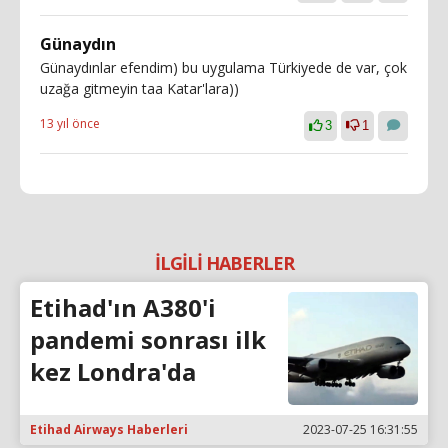
Günaydın
Günaydınlar efendim) bu uygulama Türkiyede de var, çok
uzağa gitmeyin taa Katar'lara))
13 yıl önce
3
1
İLGİLİ HABERLER
Etihad'ın A380'i
pandemi sonrası ilk
kez Londra'da
Etihad Airways Haberleri
2023-07-25 16:31:55