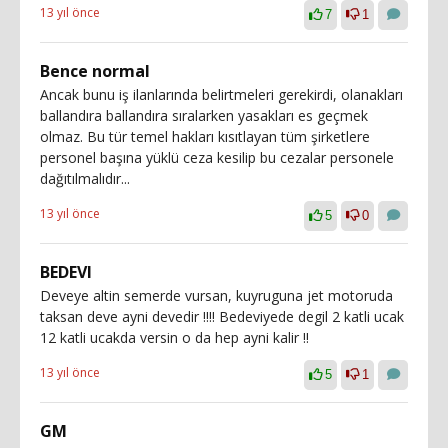
13 yıl önce
7
1
Bence normal
Ancak bunu iş ilanlarında belirtmeleri gerekirdi, olanakları
ballandıra ballandıra sıralarken yasakları es geçmek
olmaz. Bu tür temel hakları kısıtlayan tüm şirketlere
personel başına yüklü ceza kesilip bu cezalar personele
dağıtılmalıdır...
13 yıl önce
5
0
BEDEVI
Deveye altin semerde vursan, kuyruguna jet motoruda
taksan deve ayni devedir !!!! Bedeviyede degil 2 katli ucak
12 katli ucakda versin o da hep ayni kalir !!
13 yıl önce
5
1
GM