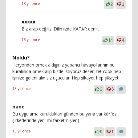
13 yıl önce
2
1
xxxxx
Biz arap değiliz. Dilimizde KATAR denir.
13 yıl önce
14
4
Noldu?
Heryonden ornek aldıgınız yabancı havayollarının bu
kuralınıda örnek alıp bızde istıyoruz desenize! Yook hep
işinize geleni alın siz uçucular. Hep şikayet hep şikayet
13 yıl önce
2
8
nane
Bu uygulama kuruldukları günden bu yana var körfez
şirketlerinde yeni mi farketmişler:)
13 yıl önce
9
1