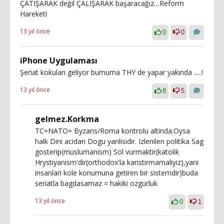
ÇATIŞARAK değil ÇALIŞARAK başaracağız…Reform
Hareketi
13 yıl önce
0
0
iPhone Uygulaması
Şeriat kokuları geliyor burnuma THY de yapar yakında .....!
13 yıl önce
8
5
gelmez.Korkma
TC=NATO= Byzans/Roma kontrolu altinda.Oysa
halk Dini acidan Dogu yanlisidir. Izlenilen politika Sag
gosterip(muslumanism) Sol vurmaktir(katolik
Hrystiyanism'dir(orthodox'la karistirmamaliyiz),yani
insanlari kole konumuna getiren bir sistemdir)buda
seriatla bagdasamaz = hakiki ozgurluk
13 yıl önce
0
1