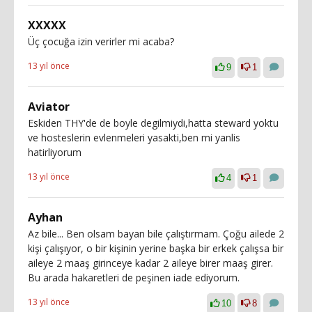
XXXXX
Üç çocuğa izin verirler mi acaba?
13 yıl önce
9
1
Aviator
Eskiden THY'de de boyle degilmiydi,hatta steward yoktu
ve hosteslerin evlenmeleri yasakti,ben mi yanlis
hatirliyorum
13 yıl önce
4
1
Ayhan
Az bile... Ben olsam bayan bile çalıştırmam. Çoğu ailede 2
kişi çalışıyor, o bir kişinin yerine başka bir erkek çalışsa bir
aileye 2 maaş girinceye kadar 2 aileye birer maaş girer.
Bu arada hakaretleri de peşinen iade ediyorum.
13 yıl önce
10
8