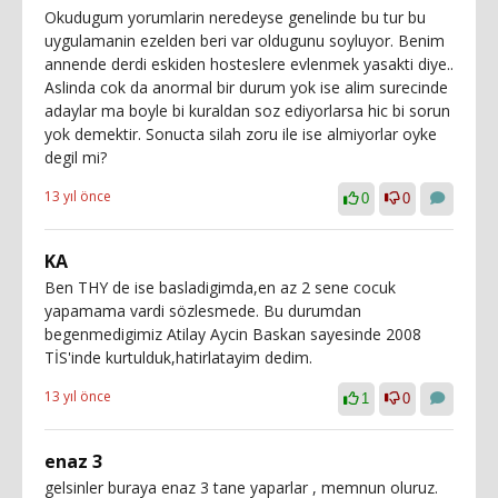
Okudugum yorumlarin neredeyse genelinde bu tur bu
uygulamanin ezelden beri var oldugunu soyluyor. Benim
annende derdi eskiden hosteslere evlenmek yasakti diye..
Aslinda cok da anormal bir durum yok ise alim surecinde
adaylar ma boyle bi kuraldan soz ediyorlarsa hic bi sorun
yok demektir. Sonucta silah zoru ile ise almiyorlar oyke
degil mi?
13 yıl önce
0
0
KA
Ben THY de ise basladigimda,en az 2 sene cocuk
yapamama vardi sözlesmede. Bu durumdan
begenmedigimiz Atilay Aycin Baskan sayesinde 2008
TİS'inde kurtulduk,hatirlatayim dedim.
13 yıl önce
1
0
enaz 3
gelsinler buraya enaz 3 tane yaparlar , memnun oluruz.