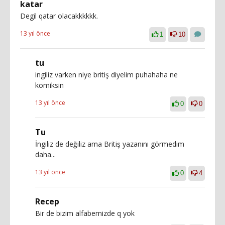
katar
Degil qatar olacakkkkkk.
13 yıl önce
1
10
tu
ingiliz varken niye britiş diyelim puhahaha ne
komiksin
13 yıl önce
0
0
Tu
İngiliz de değiliz ama Britiş yazanını görmedim
daha...
13 yıl önce
0
4
Recep
Bir de bizim alfabemizde q yok