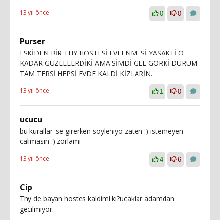
13 yıl önce
0
0
Purser
ESKİDEN BİR THY HOSTESİ EVLENMESİ YASAKTİ O
KADAR GUZELLERDİKİ AMA SİMDİ GEL GORKİ DURUM
TAM TERSİ HEPSİ EVDE KALDİ KİZLARİN.
13 yıl önce
1
0
ucucu
bu kurallar ise girerken soyleniyo zaten :) istemeyen
calımasın :) zorlamı
13 yıl önce
4
6
Cip
Thy de bayan hostes kaldimi ki?ucaklar adamdan
gecilmiyor.