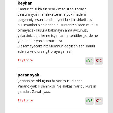
Reyhan
Camur at izi kalsin seni kimse silah zoruyla
calistirmiyor memlekette ismi yok madem
begenmiyorsun kendine yeni laik bir sirkette is
bul.Insanlari biribirlerine dusurseniz sizden mutlusu
olmayacak kusura bakmayin ama avcunuzu
yalarsiniz bu ulke ne isyanlar ne tehtitler gorde ne
yaparsaniz yapin amaciniza
ulasamayacaksiniz.Memnun degilsen seni kabul
eden ulke olursa git oraya yerles.
13 yıl önce
4
2
paranoyak..
Şeriatın ne olduğunu biliyor musun sen?
Paranokyaklık seninkisi. Ne alakası var bu kuralın
şeratla... Zavallı yaa..
13 yıl önce
5
1