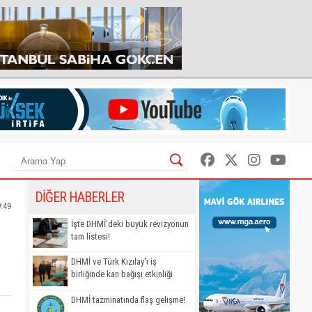
DİĞER HABERLER
9:49
İşte DHMİ'deki büyük revizyonun
tam listesi!
DHMİ ve Türk Kızılay'ı iş
birliğinde kan bağışı etkinliği
DHMİ tazminatında flaş gelişme!