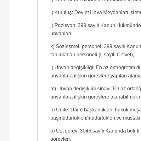
i) Kuruluş: Devlet Hava Meydanları İşlet
j) Pozisyon: 399 sayılı Kanun Hükmünde K
unvanları,
k) Sözleşmeli personel: 399 sayılı Ka
tanımlanan personeli (II sayılı Cetvel),
l) Unvan değişikliği: En az ortaöğretim 
unvanlara ilişkin görevlere yapılan atama
m) Unvan değişikliği sınavı: En az ortaö
unvanlara ilişkin görevlere atanabilmek iç
n) Ünite: Daire başkanlıkları, hukuk müşa
başmüdürlükleri/müdürlükleri ve müstakil
o) Üst görev: 3046 sayılı Kanunda belirt
görevleri,