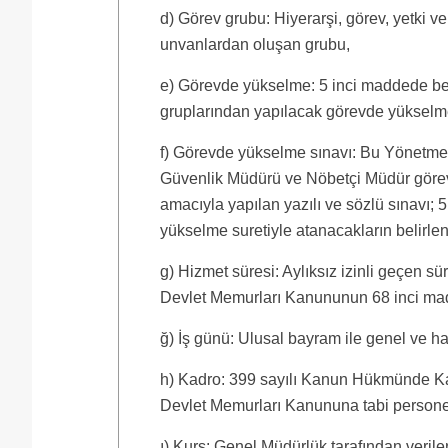
d) Görev grubu: Hiyerarşi, görev, yetki 
unvanlardan oluşan grubu,
e) Görevde yükselme: 5 inci maddede bel
gruplarından yapılacak görevde yükselme 
f) Görevde yükselme sınavı: Bu Yönetmel
Güvenlik Müdürü ve Nöbetçi Müdür görevl
amacıyla yapılan yazılı ve sözlü sınavı; 
yükselme suretiyle atanacakların belirlen
g) Hizmet süresi: Aylıksız izinli geçen s
Devlet Memurları Kanununun 68 inci mad
ğ) İş günü: Ulusal bayram ile genel ve haft
h) Kadro: 399 sayılı Kanun Hükmünde Kara
Devlet Memurları Kanununa tabi personel
ı) Kurs: Genel Müdürlük tarafından verilen