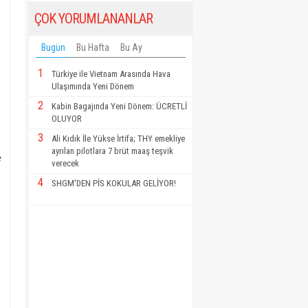
ÇOK YORUMLANANLAR
Bugün
Bu Hafta
Bu Ay
1
Türkiye ile Vietnam Arasında Hava
Ulaşımında Yeni Dönem
2
Kabin Bagajında Yeni Dönem: ÜCRETLİ
OLUYOR
3
Ali Kıdık İle Yükse İrtifa; THY emekliye
ayrılan pilotlara 7 brüt maaş teşvik
e
verecek
4
SHGM'DEN PİS KOKULAR GELİYOR!
i