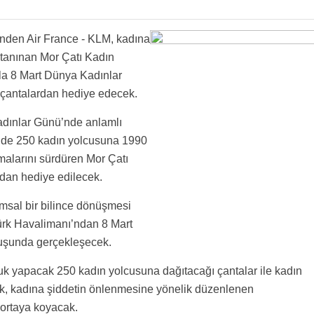
inden Air France - KLM, kadına
e tanınan Mor Çatı Kadın
la 8 Mart Dünya Kadınlar
i çantalardan hediye edecek.
adınlar Günü’nde anlamlı
nde 250 kadın yolcusuna 1990
şmalarını sürdüren Mor Çatı
ndan hediye edilecek.
msal bir bilince dönüşmesi
ürk Havalimanı’ndan 8 Mart
uçuşunda gerçekleşecek.
uk yapacak 250 kadın yolcusuna dağıtacağı çantalar ile kadın
ak, kadına şiddetin önlenmesine yönelik düzenlenen
ortaya koyacak.