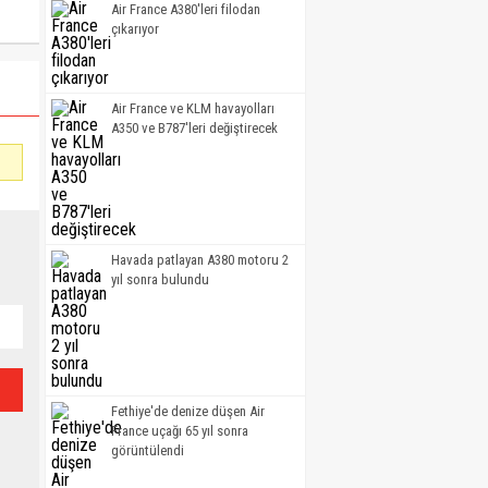
Air France A380'leri filodan
çıkarıyor
Air France ve KLM havayolları
A350 ve B787'leri değiştirecek
Havada patlayan A380 motoru 2
yıl sonra bulundu
Fethiye'de denize düşen Air
France uçağı 65 yıl sonra
görüntülendi