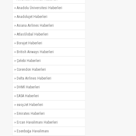
»
Anadolu Üniversitesi Haberleri
»
Anadolujet Haberleri
»
Asiana Airlines Haberleri
»
AtlasGlobal Haberleri
»
Borajet Haberleri
»
British Airways Haberleri
»
Çelebi Haberleri
»
Corendon Haberleri
»
Delta Airlines Haberleri
»
DHMİ Haberleri
»
EASA Haberleri
»
easyJet Haberleri
»
Emirates Haberleri
»
Ercan Havalimanı Haberleri
»
Esenboğa Havalimanı