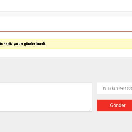
çin henüz yorum gönderilmedi.
Kalan karakter
1000
Gönder