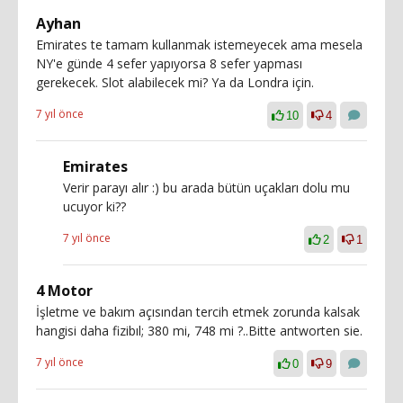
Ayhan
Emirates te tamam kullanmak istemeyecek ama mesela
NY'e günde 4 sefer yapıyorsa 8 sefer yapması
gerekecek. Slot alabilecek mi? Ya da Londra için.
7 yıl önce
10
4
Emirates
Verir parayı alır :) bu arada bütün uçakları dolu mu
ucuyor ki??
7 yıl önce
2
1
4 Motor
İşletme ve bakım açısından tercih etmek zorunda kalsak
hangisi daha fizibıl; 380 mi, 748 mi ?..Bitte antworten sie.
7 yıl önce
0
9