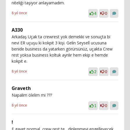
niteliği taşıyor anlayamadım.
8 yıl önce
4
0
A330
Arkadaş Uçak ta crewrest yok demekki ve sonuçta bi
nevi ER uçuşu ki kokpit 3 kişi. Gelin Seysell ucusuna
benide business da yatarken görürsünüz, uçakta Crew
rest yoksa business koltuk ayrılır hem ekip e hemde
kokpit e.
8 yıl önce
2
0
Graveth
Napalim ölelim mi ???
8 yıl önce
1
0
!
E gayet normal, crew rest te , dinlenmeyi engelleyecek