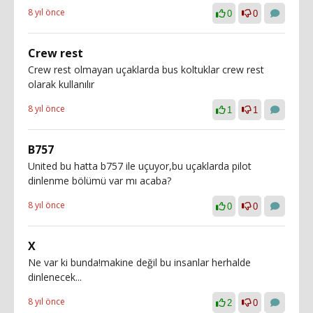
8 yıl önce
0
0
Crew rest
Crew rest olmayan uçaklarda bus koltuklar crew rest
olarak kullanılır
8 yıl önce
1
1
B757
United bu hatta b757 ile uçuyor,bu uçaklarda pilot
dinlenme bölümü var mı acaba?
8 yıl önce
0
0
X
Ne var ki bunda!makine değil bu insanlar herhalde
dinlenecek...
8 yıl önce
2
0