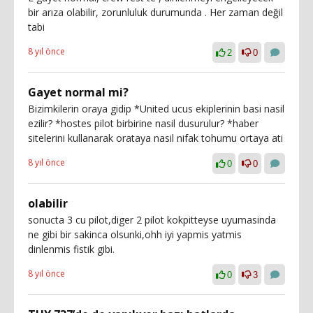
bir arıza olabilir, zorunluluk durumunda . Her zaman değil
tabi
8 yıl önce
2
0
Gayet normal mi?
Bizimkilerin oraya gidip *United ucus ekiplerinin basi nasil
ezilir? *hostes pilot birbirine nasil dusurulur? *haber
sitelerini kullanarak orataya nasil nifak tohumu ortaya ati
8 yıl önce
0
0
olabilir
sonucta 3 cu pilot,diger 2 pilot kokpitteyse uyumasinda
ne gibi bir sakinca olsunki,ohh iyi yapmis yatmis
dinlenmis fistik gibi.
8 yıl önce
0
3