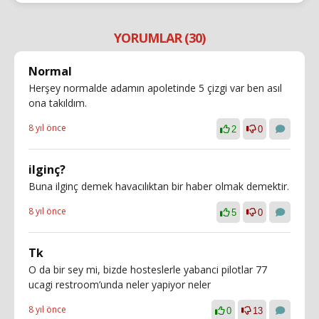
YORUMLAR (30)
Normal
Herşey normalde adamın apoletinde 5 çizgi var ben asıl
ona takıldım.
8 yıl önce
2
0
ilginç?
Buna ilginç demek havacılıktan bir haber olmak demektir.
8 yıl önce
5
0
Tk
O da bir sey mi, bizde hosteslerle yabanci pilotlar 77
ucagi restroom’unda neler yapiyor neler
8 yıl önce
0
13