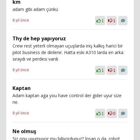
km
adam gibi adam çünkü
8 yıl önce
1
1
Thy de hep yapıyoruz
Crew rest yeterli olmayan uçuşlarda iniş kalkış harici bir
pilot business de dinlenir. Hatta eski A310 larda en arka
sıraydı ve perdesi vardı
8 yıl önce
1
1
Kaptan
Adam kaptan aga you have control der gider uyur size
ne.
8 yıl önce
1
0
Ne olmuş
Siz onu uyumuyor mu biliyordunuz? İnsan o da, robot