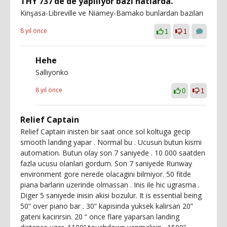
THY 737’de de yapılıyor bazı hatlarda.
Kinşasa-Libreville ve Niamey-Bamako bunlardan bazıları
8 yıl önce
1
1
Hehe
Sallıyonko
8 yıl önce
0
1
Relief Captain
Relief Captain inisten bir saat once sol koltuga gecip
smooth landing yapar . Normal bu . Ucusun butun kismi
automation. Butun olay son 7 saniyede . 10 000 saatden
fazla ucusu olanlari gordum. Son 7 saniyede Runway
environment gore nerede olacagini bilmiyor. 50 fitde
piana barlarin uzerinde olmassan . Inis ile hic ugrasma .
Diger 5 saniyede inisin akisi bozulur. It is essential being
50” over piano bar . 30” kapisinda yuksek kalirsan 20”
gateni kacirirsin. 20 “ once flare yaparsan landing