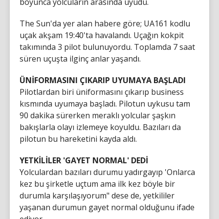
boyunca yolcuların arasında uyudu.
The Sun'da yer alan habere göre; UA161 kodlu
uçak akşam 19:40'ta havalandı. Uçağın kokpit
takımında 3 pilot bulunuyordu. Toplamda 7 saat
süren uçuşta ilginç anlar yaşandı.
ÜNİFORMASINI ÇIKARIP UYUMAYA BAŞLADI
Pilotlardan biri üniformasını çıkarıp business
kısmında uyumaya başladı. Pilotun uykusu tam
90 dakika sürerken meraklı yolcular şaşkın
bakışlarla olayı izlemeye koyuldu. Bazıları da
pilotun bu hareketini kayda aldı.
YETKİLİLER 'GAYET NORMAL' DEDİ
Yolculardan bazıları durumu yadırgayıp 'Onlarca
kez bu şirketle uçtum ama ilk kez böyle bir
durumla karşılaşıyorum" dese de, yetkililer
yaşanan durumun gayet normal olduğunu ifade
ediyor.