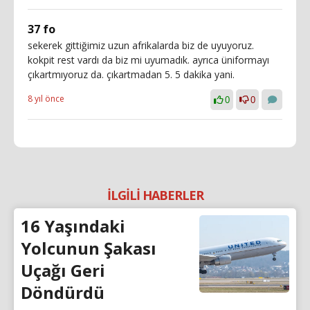
37 fo
sekerek gittiğimiz uzun afrikalarda biz de uyuyoruz.
kokpit rest vardı da biz mi uyumadık. ayrıca üniformayı
çıkartmıyoruz da. çıkartmadan 5. 5 dakika yani.
8 yıl önce
0
0
İLGİLİ HABERLER
16 Yaşındaki
Yolcunun Şakası
Uçağı Geri
Döndürdü