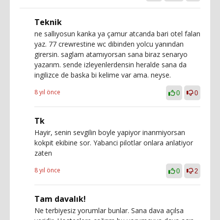
Teknik
ne sallıyosun kanka ya çamur atcanda bari otel falan
yaz. 77 crewrestine wc dibinden yolcu yanından
girersin. saglam atamıyorsan sana biraz senaryo
yazarım. sende izleyenlerdensin heralde sana da
ingilizce de baska bi kelime var ama. neyse.
8 yıl önce
0
0
Tk
Hayir, senin sevgilin boyle yapiyor inanmiyorsan
kokpit ekibine sor. Yabanci pilotlar onlara anlatiyor
zaten
8 yıl önce
0
2
Tam davalık!
Ne terbiyesiz yorumlar bunlar. Sana dava açılsa