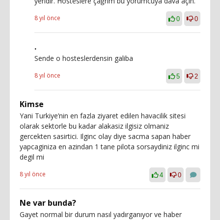
yeridir. Hosteslere çağrım bu yorumcuya dava açın.
8 yıl önce
0
0
.
Sende o hosteslerdensin galiba
8 yıl önce
5
2
Kimse
Yani Turkiye’nin en fazla ziyaret edilen havacilik sitesi
olarak sektorle bu kadar alakasiz ilgisiz olmaniz
gercekten sasirtici. Ilginc olay diye sacma sapan haber
yapcaginiza en azindan 1 tane pilota sorsaydiniz ilginc mi
degil mi
8 yıl önce
4
0
Ne var bunda?
Gayet normal bir durum nasıl yadırganıyor ve haber