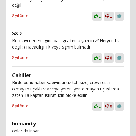
değil
8 yıl önce
1
1
SXD
Bu olayi neden Ilginc basligi altinda yazdiniz? Heryer Tk
degil :) Havaciligi Tk veya Sghm bulmadi
8 yıl önce
1
0
Cahiller
Birde bunu haber yapıyırsunuz tüh size, crew rest i
olmayan uçaklarda veya yeterli yeri olmayan uçuşlarda
zaten 1a kaptan istirati için bloke edilir.
8 yıl önce
1
0
humanity
onlar da insan