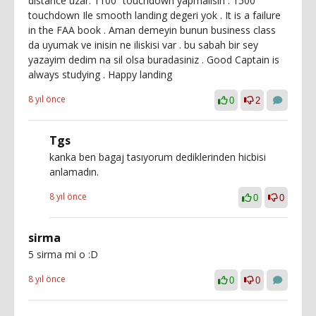
distance uzar. 1100” touchdown yapmalisin . 1500”
touchdown Ile smooth landing degeri yok . It is a failure
in the FAA book . Aman demeyin bunun business class
da uyumak ve inisin ne iliskisi var . bu sabah bir sey
yazayim dedim na sil olsa buradasiniz . Good Captain is
always studying . Happy landing
8 yıl önce
0
2
Tgs
kanka ben bagaj tasıyorum dediklerinden hicbisi
anlamadın.
8 yıl önce
0
0
sirma
5 sirma mi o :D
8 yıl önce
0
0