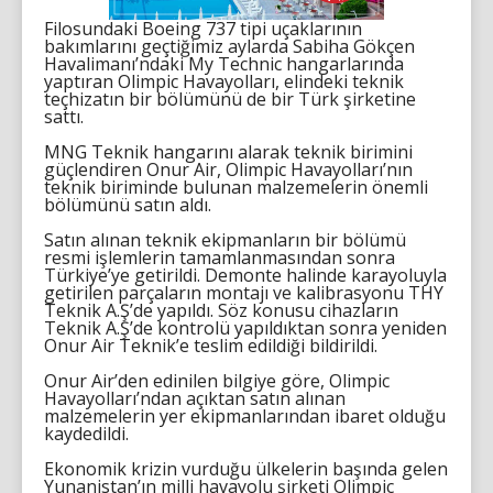
Filosundaki Boeing 737 tipi uçaklarının
bakımlarını geçtiğimiz aylarda Sabiha Gökçen
Havalimanı’ndaki My Technic hangarlarında
yaptıran Olimpic Havayolları, elindeki teknik
teçhizatın bir bölümünü de bir Türk şirketine
sattı.
MNG Teknik hangarını alarak teknik birimini
güçlendiren Onur Air, Olimpic Havayolları’nın
teknik biriminde bulunan malzemelerin önemli
bölümünü satın aldı.
Satın alınan teknik ekipmanların bir bölümü
resmi işlemlerin tamamlanmasından sonra
Türkiye’ye getirildi. Demonte halinde karayoluyla
getirilen parçaların montajı ve kalibrasyonu THY
Teknik A.Ş’de yapıldı. Söz konusu cihazların
Teknik A.Ş’de kontrolü yapıldıktan sonra yeniden
Onur Air Teknik’e teslim edildiği bildirildi.
Onur Air’den edinilen bilgiye göre, Olimpic
Havayolları’ndan açıktan satın alınan
malzemelerin yer ekipmanlarından ibaret olduğu
kaydedildi.
Ekonomik krizin vurduğu ülkelerin başında gelen
Yunanistan’ın milli havayolu şirketi Olimpic