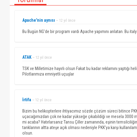
Apache'nin aynısı
~ 12 yıl önce
Bu Bugün NG'de bir program vardı Apache yapımını anlatan. Bu italy
ATAK
~ 12 yıl önce
TSK ve Milletimize hayırlı olsun Fakat bu kadar reklamını yaptığı hel
Pilotlarımıza emniyetli uçuşlar
İrtifa
~ 12 yıl önce
Bizim bu helikopterlere ihtiyacımız sözde çözüm süreci bitince PKK
uçacağımızdan çok ne kadar yükseğe çıkabildiği ve mesela 3000 met
mi acaba? Hatırlarsanız Tansu Çiller zamanında, eşinin temsilciliğini 
tanklarının altta ateşe açık olması nedeniyle PKK'ya karşı kullanıla
olsun.