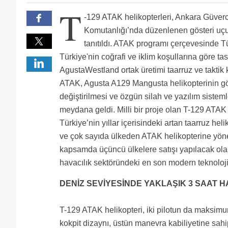
Güçlü Ordu Güçlü Türkiye. Allah Ordumuza, Türkiye 
Bu Bugün NG'de bir program vardı Apache yapımını an
T
gerçekten zor.
TSK ve Milletimize hayırlı olsun Fakat bu kadar rekl
-129 ATAK helikopterleri, Ankara Güverci
yarattı.....? Pilotlarımıza emniyetli uçuşlar
Bizim bu helikopterlere ihtiyacımız sözde çözüm sür
dakika uçacağımızdan çok ne kadar yükseğe çıkabil
O nasil bir kelime? Acil durum'a ne oldu, tayini mi ci
Komutanlığı’nda düzenlenen gösteri uçu
aydınlatabilir mi acaba? Hatırlarsanız Tansu Çiller zam
Usa motor lisansı elinde oldukca o nereyi kabul eders
tanıtıldı. ATAK programı çerçevesinde Tür
problemi ve yakıt tanklarının altta ateşe açık olması
hayall bu isler..
ancak. ATAKlar hayırlı olsun.
Türkiye'nin coğrafi ve iklim koşullarına göre 
AgustaWestland ortak üretimi taarruz ve taktik 
ATAK, Agusta A129 Mangusta helikopterinin göv
değiştirilmesi ve özgün silah ve yazılım sistem
meydana geldi. Milli bir proje olan T-129 ATAK 
Türkiye’nin yıllar içerisindeki artan taarruz heli
ve çok sayıda ülkeden ATAK helikopterine yöneli
kapsamda üçüncü ülkelere satışı yapılacak ola
havacılık sektöründeki en son modern teknoloji k
DENİZ SEVİYESİNDE YAKLAŞIK 3 SAAT 
T-129 ATAK helikopteri, iki pilotun da maksimu
kokpit dizaynı, üstün manevra kabiliyetine sahip