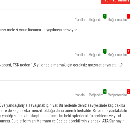
Tüm Yorumlar (
1
0
Yanıtla
Beğendim
Beğenmedim
ano melezi onun liasansı ile yapılmışa benziyor.
1
1
Yanıtla
Beğendim
Beğenmedim
ikopteri, TSK neden 1,5 yıl önce almamak için gereksiz mazaretler yarattı.....?
4
0
Yanıtla
Beğendim
Beğenmedim
 ve yandaşlarıyla savaşmak için var. Bu nedenle deniz seviyesinde kaç dakika
re de kaç dakika menzili olduğu daha önemli herhalde. Bir bilen aydınlatabilir
yaptığı Fransız helikopterleri alınmı bu helikopterler irtifa problemi ve yakıt
mamıştı. Bu platformları Marmara ve Ege'de görebilirsiniz ancak. ATAKlar hayırlı