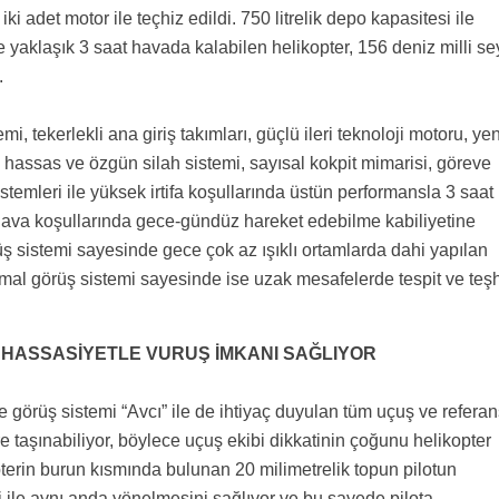
ki adet motor ile teçhiz edildi. 750 litrelik depo kapasitesi ile
 yaklaşık 3 saat havada kalabilen helikopter, 156 deniz milli se
.
i, tekerlekli ana giriş takımları, güçlü ileri teknoloji motoru, yen
n hassas ve özgün silah sistemi, sayısal kokpit mimarisi, göreve
istemleri ile yüksek irtifa koşullarında üstün performansla 3 saat
 hava koşullarında gece-gündüz hareket edebilme kabiliyetine
üş sistemi sayesinde gece çok az ışıklı ortamlarda dahi yapılan
rmal görüş sistemi sayesinde ise uzak mesafelerde tespit ve teş
İR HASSASİYETLE VURUŞ İMKANI SAĞLIYOR
 görüş sistemi “Avcı” ile de ihtiyaç duyulan tüm uçuş ve referan
 taşınabiliyor, böylece uçuş ekibi dikkatinin çoğunu helikopter
opterin burun kısmında bulunan 20 milimetrelik topun pilotun
 ile aynı anda yönelmesini sağlıyor ve bu sayede pilota