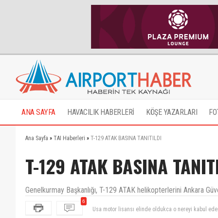
ANA SAYFA
HAVACILIK HABERLERİ
KÖŞE YAZARLARI
FO
Ana Sayfa
»
TAI Haberleri
»
T-129 ATAK BASINA TANITILDI
T-129 ATAK BASINA TANIT
Genelkurmay Başkanlığı, T-129 ATAK helikopterlerini Ankara Güverc
6
Devletimizin bekası, milletimizin güvenliği için çok