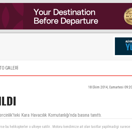
TO GALERİ
18 Ekim 2014, Cumartesi 09:2
ILDI
inlik'teki Kara Havacılık Komutanlığı’nda basına tanıttı.
 zor şartlarda fedakarca görev yapan Kara Havacılarımızın gücüne güç katsın inşallah.