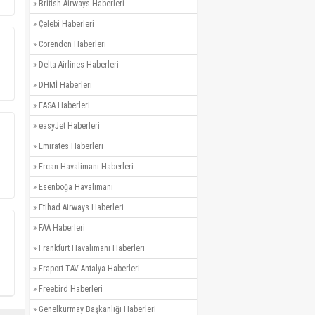
»
British Airways Haberleri
»
Çelebi Haberleri
»
Corendon Haberleri
»
Delta Airlines Haberleri
»
DHMİ Haberleri
»
EASA Haberleri
»
easyJet Haberleri
»
Emirates Haberleri
»
Ercan Havalimanı Haberleri
»
Esenboğa Havalimanı
»
Etihad Airways Haberleri
»
FAA Haberleri
»
Frankfurt Havalimanı Haberleri
»
Fraport TAV Antalya Haberleri
»
Freebird Haberleri
»
Genelkurmay Başkanlığı Haberleri