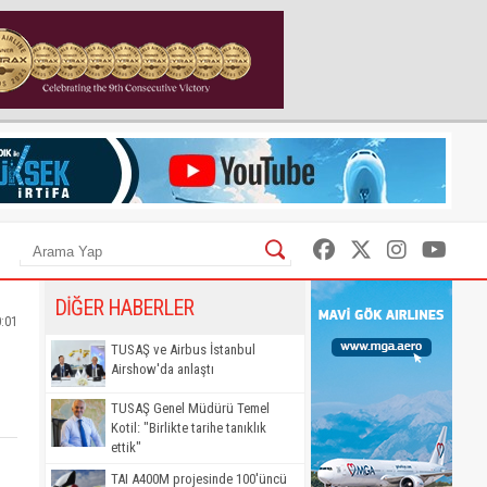
DİĞER HABERLER
0:01
TUSAŞ ve Airbus İstanbul
Airshow'da anlaştı
TUSAŞ Genel Müdürü Temel
Kotil: "Birlikte tarihe tanıklık
ettik"
TAI A400M projesinde 100'üncü