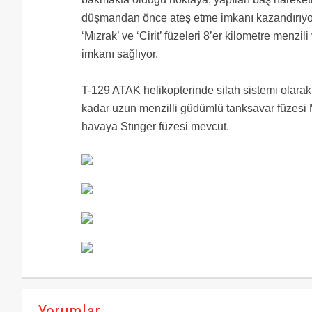
düşmandan önce ateş etme imkanı kazandırıyor. Ay
‘Mızrak’ ve ‘Cirit’ füzeleri 8’er kilometre menz
imkanı sağlıyor.
T-129 ATAK helikopterinde silah sistemi olara
kadar uzun menzilli güdümlü tanksavar füzesi 
havaya Stınger füzesi mevcut.
Yorumlar