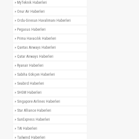
»
MyTeknik Haberleri
»
Onur Air Haberleri
»
Ordu-Giresun Havalimanı Haberleri
»
Pegasus Haberleri
»
Prima Havacılık Haberleri
»
Qantas Airways Haberleri
»
Qatar Airways Haberleri
»
Ryanair Haberleri
»
Sabiha Gökçen Haberleri
»
Seabird Haberleri
»
SHGM Haberleri
»
Singapore Airlines Haberleri
»
Star Alliance Haberleri
»
SunExpress Haberleri
»
TAI Haberleri
»
Tailwind Haberleri