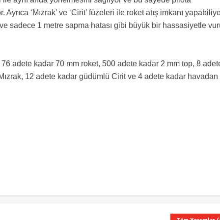
rıca ‘Mızrak’ ve ‘Cirit’ füzeleri ile roket atış imkanı yapabiliyo
ili ve sadece 1 metre sapma hatası gibi büyük bir hassasiyetle vu
k 76 adete kadar 70 mm roket, 500 adete kadar 2 mm top, 8 adet
Mızrak, 12 adete kadar güdümlü Cirit ve 4 adete kadar havadan