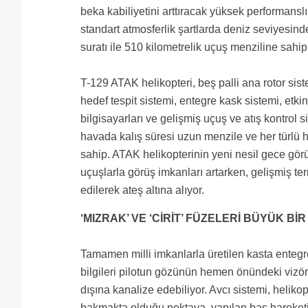
beka kabiliyetini arttıracak yüksek performanslı i
standart atmosferlik şartlarda deniz seviyesinde
suratı ile 510 kilometrelik uçuş menziline sahip
T-129 ATAK helikopteri, beş palli ana rotor sistem
hedef tespit sistemi, entegre kask sistemi, etki
bilgisayarları ve gelişmiş uçuş ve atış kontrol s
havada kalış süresi uzun menzile ve her türlü
sahip. ATAK helikopterinin yeni nesil gece gör
uçuşlarla görüş imkanları artarken, gelişmiş te
edilerek ateş altına alıyor.
‘MIZRAK’ VE ‘CİRİT’ FÜZELERİ BÜYÜK B
Tamamen milli imkanlarla üretilen kasta entegre
bilgileri pilotun gözünün hemen önündeki vizöre
dışına kanalize edebiliyor. Avcı sistemi, helik
bakmakta olduğu noktaya, yapılan baş hareketi