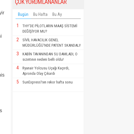
ÇOK YORUMLANANLAR
yir
Bugün
Bu Hafta
Bu Ay
1
THY’DE PİLOTLARIN MAAŞ SİSTEMİ
DEĞİŞİYOR MU?
i
2
SİVİL HAVACILIK GENEL
MÜDÜRLÜĞÜ'NDE PATENT SKANDALI!
3
KABİN TAVANINDAN SU DAMLADI; O
sızıntının nedeni belli oldu!
4
Ryanair Yolcusu Uçağı Kaçırdı,
Apronda Olay Çıkardı
his
5
SunExpress’ten rekor hafta sonu
s