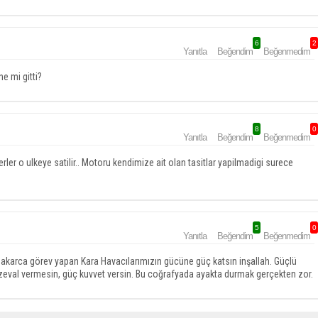
6
2
Yanıtla
Beğendim
Beğenmedim
ne mi gitti?
8
0
Yanıtla
Beğendim
Beğenmedim
ler o ulkeye satilir.. Motoru kendimize ait olan tasitlar yapilmadigi surece
5
0
Yanıtla
Beğendim
Beğenmedim
fedakarca görev yapan Kara Havacılarımızın gücüne güç katsın inşallah. Güçlü
 zeval vermesin, güç kuvvet versin. Bu coğrafyada ayakta durmak gerçekten zor.