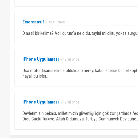
Emercensi?
~ 12 yıl önce
O nasil bir kelime? Acil durum'a ne oldu, tayini mi cikti, yoksa surgu
iPhone Uygulaması
~ 12 yıl önce
Usa motor lisansı elinde oldukca o nereyi kabul ederse bu helikopter
hayall bu isler..
iPhone Uygulaması
~ 12 yıl önce
Devletimizin bekası, milletimizin güvenliği için çok zor şartlarda 
Ordu Güçlü Türkiye. Allah Ordumuza, Türkiye Cumhuriyeti Devletine