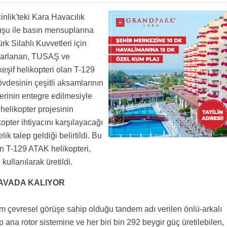
Cumhuriyeti Devletine zeval vermesin, güç kuvvet versin. Bu coğrafyada ayakta durmak
latan. Bu italyano melezi onun liasansı ile yapılmışa benziyor.
amını yaptığı helikopteri, TSK neden 1,5 yıl önce almamak için gereksiz mazaretler
nlik'teki Kara Havacılık
eci bitince PKK ve yandaşlarıyla savaşmak için var. Bu nedenle deniz seviyesinde kaç
diği ve mesela 3000 metre de kaç dakika menzili olduğu daha önemli herhalde. Bir bilen
kti, yoksa surgune mi gitti?
şu ile basın mensuplarına
anında, eşinin temsilciliğini yaptığı Fransız helikopterleri alınmı bu helikopterler irtifa
e bu helikopterler o ulkeye satilir.. Motoru kendimize ait olan tasitlar yapilmadigi surece
k Silahlı Kuvvetleri için
 nedeniyle PKK'ya karşı kullanılamamıştı. Bu platformları Marmara ve Ege'de görebilirsiniz
tasarlanan, TUSAŞ ve
keşif helikopteri olan T-129
desinin çeşitli aksamlarının
lerinin entegre edilmesiyle
helikopter projesinin
kopter ihtiyacını karşılayacağı
k talep geldiği belirtildi. Bu
n T-129 ATAK helikopteri,
ullanılarak üretildi.
HAVADA KALIYOR
m çevresel görüşe sahip olduğu tandem adı verilen önlü-arkalı
 ana rotor sistemine ve her biri bin 292 beygir güç üretilebilen,