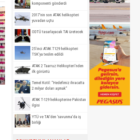
komponenti gönderdi
2017'nin son ATAK helikopteri
yuvadan uçtu
ODTÜ tasarlayacak TAI üretecek
25'inci ATAK T129 helikopteri
TSK'ya teslim edildi
ATAK 2 Taarruz Helikopteri'nden
ilk görüntü
Temel Kotil: "Hedefimiz ihracatta
2 milyar doları aşmak"
ATAK T-129 helikopterine Pakistan
ilgisi
YTÜ ve TAI'den 'savunma'da iş
birliği