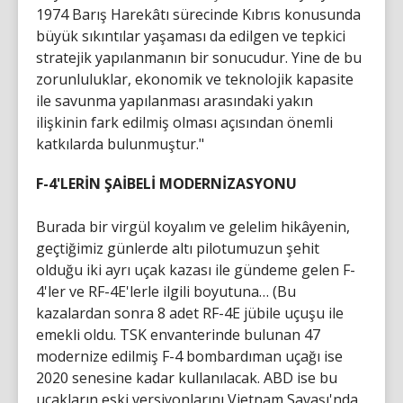
1974 Barış Harekâtı sürecinde Kıbrıs konusunda
büyük sıkıntılar yaşaması da edilgen ve tepkici
stratejik yapılanmanın bir sonucudur. Yine de bu
zorunluluklar, ekonomik ve teknolojik kapasite
ile savunma yapılanması arasındaki yakın
ilişkinin fark edilmiş olması açısından önemli
katkılarda bulunmuştur."
F-4'LERİN ŞAİBELİ MODERNİZASYONU
Burada bir virgül koyalım ve gelelim hikâyenin,
geçtiğimiz günlerde altı pilotumuzun şehit
olduğu iki ayrı uçak kazası ile gündeme gelen F-
4'ler ve RF-4E'lerle ilgili boyutuna… (Bu
kazalardan sonra 8 adet RF-4E jübile uçuşu ile
emekli oldu. TSK envanterinde bulunan 47
modernize edilmiş F-4 bombardıman uçağı ise
2020 senesine kadar kullanılacak. ABD ise bu
uçakların eski versiyonlarını Vietnam Savaşı'nda