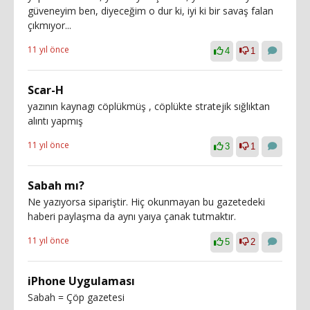
güveneyim ben, diyeceğim o dur ki, iyi ki bir savaş falan
çıkmıyor...
11 yıl önce
4
1
Scar-H
yazının kaynagı cöplükmüş , cöplükte stratejik sığlıktan
alıntı yapmış
11 yıl önce
3
1
Sabah mı?
Ne yazıyorsa sipariştir. Hiç okunmayan bu gazetedeki
haberi paylaşma da aynı yaıya çanak tutmaktır.
11 yıl önce
5
2
iPhone Uygulaması
Sabah = Çöp gazetesi