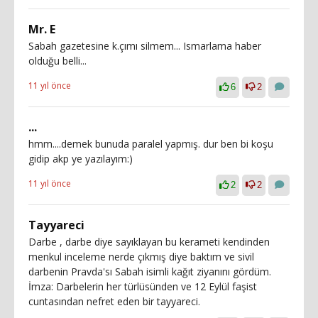
Mr. E
Sabah gazetesine k.çımı silmem... Ismarlama haber
olduğu belli...
11 yıl önce
6
2
...
hmm....demek bunuda paralel yapmış. dur ben bi koşu
gidip akp ye yazılayım:)
11 yıl önce
2
2
Tayyareci
Darbe , darbe diye sayıklayan bu kerameti kendinden
menkul inceleme nerde çıkmış diye baktım ve sivil
darbenin Pravda'sı Sabah isimli kağıt ziyanını gördüm.
İmza: Darbelerin her türlüsünden ve 12 Eylül faşist
cuntasından nefret eden bir tayyareci.