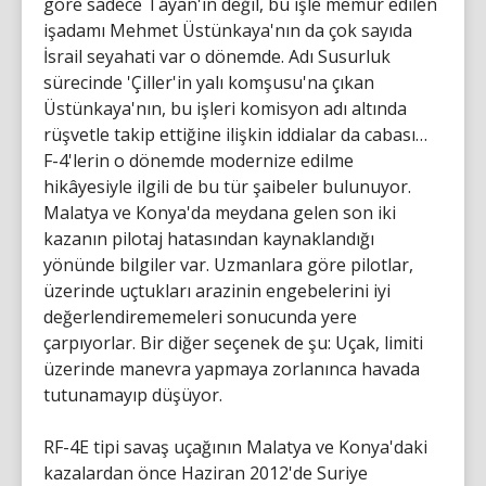
göre sadece Tayan'ın değil, bu işle memur edilen
işadamı Mehmet Üstünkaya'nın da çok sayıda
İsrail seyahati var o dönemde. Adı Susurluk
sürecinde 'Çiller'in yalı komşusu'na çıkan
Üstünkaya'nın, bu işleri komisyon adı altında
rüşvetle takip ettiğine ilişkin iddialar da cabası…
F-4'lerin o dönemde modernize edilme
hikâyesiyle ilgili de bu tür şaibeler bulunuyor.
Malatya ve Konya'da meydana gelen son iki
kazanın pilotaj hatasından kaynaklandığı
yönünde bilgiler var. Uzmanlara göre pilotlar,
üzerinde uçtukları arazinin engebelerini iyi
değerlendirememeleri sonucunda yere
çarpıyorlar. Bir diğer seçenek de şu: Uçak, limiti
üzerinde manevra yapmaya zorlanınca havada
tutunamayıp düşüyor.
RF-4E tipi savaş uçağının Malatya ve Konya'daki
kazalardan önce Haziran 2012'de Suriye