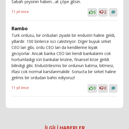
Sabah şeysinin haberi....at çöpe gitsin.
11 yıl önce
6
2
Rambo
Turk ordusu, bir ordudan ziyade bir endustri haline geldi,
yillardir. 100 binlerce isci calistiriyor. Diger buyuk sirket
CEO lari gibi, ordu CEO lari da kendilerine kiyak
geciyorlar. Ancak banka CEO lari kendi bankalarini cok
hortumladigi icin bankalar krizine, finansel krize girildi
bilindigi gibi. Endustrilesmis bir ordunun batma, bitmesi,
iflasi cok normal karsilanmalidir. Sonucta bir sirket haline
gelmis bir ordudan bahis ediyoruz!
11 yıl önce
0
0
İLGİLİ HABERLER