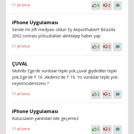
11 yıl önce
9
2
iPhone Uygulaması
Sende mi zift medyası oldun Ey Airporthaber!! Birazda
2002 sonrası yolsuzlukları alıntılayıp haber yap
11 yıl önce
3
2
ÇUVAL
Muhribi Ege'de vurdular tepki yok,çuval giydirdiler tepki
yok,Ege'de F 16 ,Akdeniz'de F 16. Yo vurdular tepki yok
neyinmodernizesi ?
11 yıl önce
1
1
iPhone Uygulaması
Kutucuların yanından bile geçemez
11 yıl önce
5
2