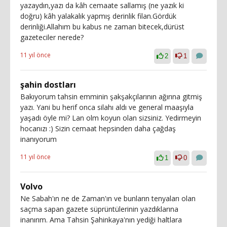
yazaydın,yazı da kâh cemaate sallamış (ne yazık ki
doğru) kâh yalakalık yapmış derinlik filan.Gördük
derinliği.Allahım bu kabus ne zaman bitecek,dürüst
gazeteciler nerede?
11 yıl önce
2
1
şahin dostları
Bakıyorum tahsin emminin şakşakçılarının ağırına gitmiş
yazı. Yani bu herif onca silahı aldı ve general maaşıyla
yaşadı öyle mi? Lan olm koyun olan sizsiniz. Yedirmeyin
hocanızı :) Sizin cemaat hepsinden daha çağdaş
inanıyorum
11 yıl önce
1
0
Volvo
Ne Sabah'ın ne de Zaman'ın ve bunların tenyaları olan
saçma sapan gazete süprüntülerinin yazdıklarına
inanırım. Ama Tahsin Şahinkaya'nın yediği haltlara