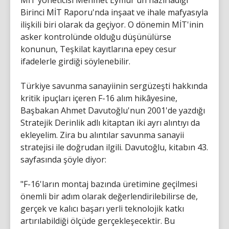
MİT yöneticisi Mehmet Eymür'ün hazırladığı
Birinci MİT Raporu'nda inşaat ve ihale mafyasıyla
ilişkili biri olarak da geçiyor. O dönemin MİT'inin
asker kontrolünde olduğu düşünülürse
konunun, Teşkilat kayıtlarına epey cesur
ifadelerle girdiği söylenebilir.
Türkiye savunma sanayiinin sergüzeşti hakkında
kritik ipuçları içeren F-16 alım hikâyesine,
Başbakan Ahmet Davutoğlu'nun 2001'de yazdığı
Stratejik Derinlik adlı kitaptan iki ayrı alıntıyı da
ekleyelim. Zira bu alıntılar savunma sanayii
stratejisi ile doğrudan ilgili. Davutoğlu, kitabın 43.
sayfasında şöyle diyor:
"F-16'ların montaj bazında üretimine geçilmesi
önemli bir adım olarak değerlendirilebilirse de,
gerçek ve kalıcı başarı yerli teknolojik katkı
artırılabildiği ölçüde gerçekleşecektir. Bu