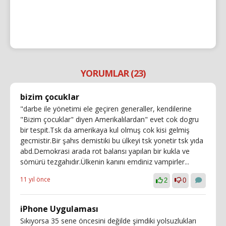
YORUMLAR (23)
bizim çocuklar
"darbe ile yönetimi ele geçiren generaller, kendilerine
"Bizim çocuklar" diyen Amerikalılardan" evet cok dogru
bir tespit.Tsk da amerikaya kul olmuş cok kisi gelmiş
gecmistir.Bir şahıs demistiki bu ülkeyi tsk yonetir tsk yıda
abd.Demokrasi arada rot balansı yapılan bir kukla ve
sömürü tezgahıdır.Ülkenin kanını emdiniz vampirler...
11 yıl önce
2
0
iPhone Uygulaması
Sıkıyorsa 35 sene öncesini değilde şimdiki yolsuzlukları