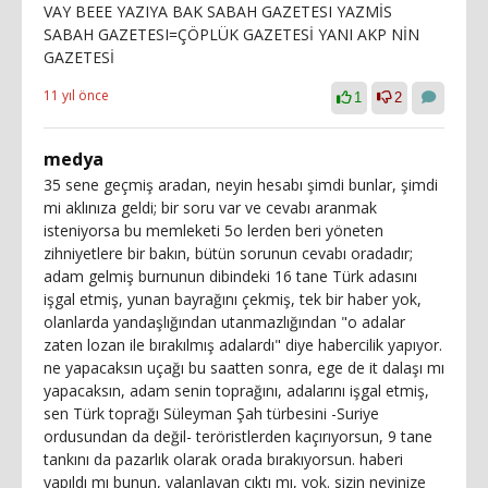
VAY BEEE YAZIYA BAK SABAH GAZETESI YAZMİS
SABAH GAZETESI=ÇÖPLÜK GAZETESİ YANI AKP NİN
GAZETESİ
11 yıl önce
1
2
medya
35 sene geçmiş aradan, neyin hesabı şimdi bunlar, şimdi
mi aklınıza geldi; bir soru var ve cevabı aranmak
isteniyorsa bu memleketi 5o lerden beri yöneten
zihniyetlere bir bakın, bütün sorunun cevabı oradadır;
adam gelmiş burnunun dibindeki 16 tane Türk adasını
işgal etmiş, yunan bayrağını çekmiş, tek bir haber yok,
olanlarda yandaşlığından utanmazlığından "o adalar
zaten lozan ile bırakılmış adalardı" diye habercilik yapıyor.
ne yapacaksın uçağı bu saatten sonra, ege de it dalaşı mı
yapacaksın, adam senin toprağını, adalarını işgal etmiş,
sen Türk toprağı Süleyman Şah türbesini -Suriye
ordusundan da değil- teröristlerden kaçırıyorsun, 9 tane
tankını da pazarlık olarak orada bırakıyorsun. haberi
yapıldı mı bunun, yalanlayan çıktı mı, yok. sizin neyinize