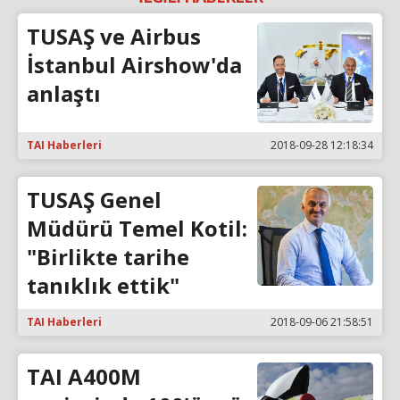
TUSAŞ ve Airbus
İstanbul Airshow'da
anlaştı
TAI Haberleri
2018-09-28 12:18:34
TUSAŞ Genel
Müdürü Temel Kotil:
"Birlikte tarihe
tanıklık ettik"
TAI Haberleri
2018-09-06 21:58:51
TAI A400M