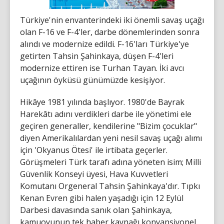
Türkiye'nin envanterindeki iki önemli savaş uçağı
olan F-16 ve F-4'ler, darbe dönemlerinden sonra
alındı ve modernize edildi. F-16'ları Türkiye'ye
getirten Tahsin Şahinkaya, düşen F-4'leri
modernize ettiren ise Turhan Tayan. İki avcı
uçağının öyküsü günümüzde kesişiyor.
Hikâye 1981 yılında başlıyor. 1980'de Bayrak
Harekâtı adını verdikleri darbe ile yönetimi ele
geçiren generaller, kendilerine "Bizim çocuklar"
diyen Amerikalılardan yeni nesil savaş uçağı alımı
için 'Okyanus Ötesi' ile irtibata geçerler.
Görüşmeleri Türk tarafı adına yöneten isim; Milli
Güvenlik Konseyi üyesi, Hava Kuvvetleri
Komutanı Orgeneral Tahsin Şahinkaya'dır. Tıpkı
Kenan Evren gibi halen yaşadığı için 12 Eylül
Darbesi davasında sanık olan Şahinkaya,
kamuoyunun tek haber kaynağı konvansiyonel