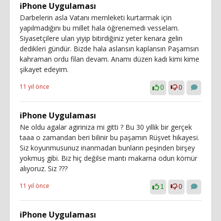
iPhone Uygulaması
Darbelerin asla Vatanı memleketi kurtarmak için
yapılmadığını bu millet hala öğrenemedi vesselam.
Siyasetçilere ulan yiyip bitirdiğiniz yeter kenara gelin
dedikleri gündür. Bizde hala aslansın kaplansın Paşamsın
kahraman ordu filan devam. Anamı düzen kadı kimi kime
şikayet edeyim.
11 yıl önce
0
0
iPhone Uygulaması
Ne oldu agalar agiriniza mi gitti ? Bu 30 yillik bir gerçek
taaa o zamandan beri bilinir bu paşamın Rüşvet hikayesi.
Siz koyunmusunuz inanmadan bunların peşinden birşey
yokmuş gibi. Biz hiç değilse mantı makarna odun kömür
alıyoruz. Siz ???
11 yıl önce
1
0
iPhone Uygulaması