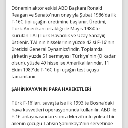
Dönemin aktör eskisi ABD Başkanı Ronald
Reagan ve Senato'nun onayıyla Şubat 1986'da ilk
F-16C tipi uçağın üretimine başlanır. Üretimi,
Türk-Amerikan ortaklığı ile Mayıs 1984'te
kurulan TAI (Türk Havacılık ve Uzay Sanayii)
üstlenir. TAI'nin hisselerinin yüzde 42'si F-16'nın
üreticisi General Dynamics'indir. Toplamda
şirketin yüzde 51 sermayesi Türkiye'nin (O kadar
olsun), yüzde 49 hisse ise Amerikalılarındır. 11
Ekim 1987'de F-16C tipi uçağın test uçuşu
tamamlanır.
ŞAHİNKAYA'NIN PARA HAREKETLERİ
Türk F-16'ları, savaşta ise ilk 1993'te Bosna'daki
hava kuvvetleri operasyonunda kullanılır. ABD ile
F-16 anlaşmasından sonra Merzifonlu yoksul bir
ailenin çocuğu Tahsin Şahinkaya'nın servetinde