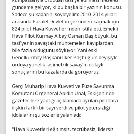
kumpaslarıyla ordudan tasfiye edilmesi meselesi
gündeme geliyor, ki bu başka bir yazının konusu.
Sadece şu kadarını söyleyelim: 2010-2014 yılları
arasında Paralel Devlet'in şerrinden kaçmak için
824 pilot Hava Kuvvetleri'nden istifa etti. Emekli
Hava Pilot Kurmay Albay Osman Başıbüyük, bu
tasfiyenin savaştaki muhtemelen kayıplardan
bile fazla olduğunu söylüyor. Yani eski
Genelkurmay Başkanı İlker Başbuğ'un deyişiyle
orduya yönelik 'asimetrik savaş'ın dolaylı
sonuçlarını bu kazalarda da görüyoruz.
Gerçi Muharip Hava Kuvveti ve Füze Savunma
Komutanı Orgeneral Abidin Ünal, Eskişehir'de
gazetecilere yaptığı açıklamada ayrılan pilotlara
ilişkin farklı bir sayı verdi ve pilot yetersizliği
iddialarını şu sözlerle yalanladı:
"Hava Kuvvetleri eğitimsiz, tecrübesiz, lidersiz