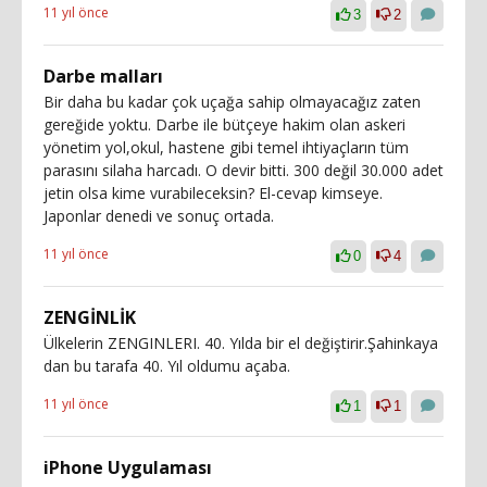
11 yıl önce
3
2
Darbe malları
Bir daha bu kadar çok uçağa sahip olmayacağız zaten
gereğide yoktu. Darbe ile bütçeye hakim olan askeri
yönetim yol,okul, hastene gibi temel ihtiyaçların tüm
parasını silaha harcadı. O devir bitti. 300 değil 30.000 adet
jetin olsa kime vurabileceksin? El-cevap kimseye.
Japonlar denedi ve sonuç ortada.
11 yıl önce
0
4
ZENGİNLİK
Ülkelerin ZENGINLERI. 40. Yılda bir el değiştirir.Şahinkaya
dan bu tarafa 40. Yıl oldumu açaba.
11 yıl önce
1
1
iPhone Uygulaması