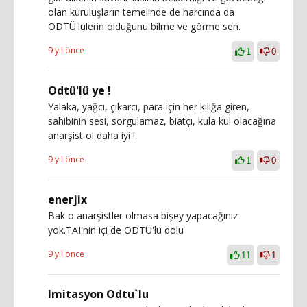
olan kuruluşların temelinde de harcında da
ODTÜ'lülerin olduğunu bilme ve görme sen.
9 yıl önce
1
0
Odtü'lü ye !
Yalaka, yağcı, çıkarcı, para için her kılığa giren,
sahibinin sesi, sorgulamaz, biatçı, kula kul olacağına
anarşist ol daha iyi !
9 yıl önce
1
0
enerjix
Bak o anarşistler olmasa bişey yapacağınız
yok.TAI'nin içi de ODTÜ'lü dolu
9 yıl önce
11
1
Imitasyon Odtu`lu