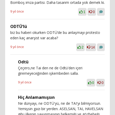
Bomboş imza partisi. Daha tasarım ortada yok demek ki.
9 yıl önce
1
0
ODTÜ’lü
biz bu haberi okurken ODTÜ’de bu anlaşmayı protesto
eden kaç anarşist var acaba?
9 yıl önce
2
14
Odtü
Çeçero,ne Tai den ne de Odtü'den içeri
giremeyeceğinden işkembeden salla.
9 yıl önce
0
0
Hiç Anlamamışsın
Ne dünyayı, ne ODTÜ'yü, ne de TAI'yı bilmiyorsun.
Yemişsin gazı bir yerden. ASELSAN, TAI, HAVELSAN
gibi ülkenin savunmasının belkemiği ve gözbebeği