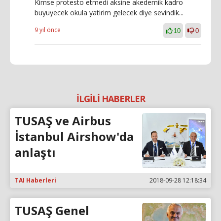
Kimse protesto etmedi aksine akedemik kadro
buyuyecek okula yatirim gelecek diye sevindik...
9 yıl önce
10
0
İLGİLİ HABERLER
TUSAŞ ve Airbus
İstanbul Airshow'da
anlaştı
TAI Haberleri
2018-09-28 12:18:34
TUSAŞ Genel