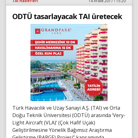
TAI Haberleri
14 Aralık 2017 / 15:20
ODTÜ tasarlayacak TAI üretecek
Türk Havacılık ve Uzay Sanayi A.Ş. (TAI) ve Orta
Doğu Teknik Üniversitesi (ODTÜ) arasında ‘Very-
Light Aircraft (VLA)’ (Çok Hafif Uçak)
Geliştirilmesine Yönelik Bağımsız Araştırma
Geliştirme (BARGE) Projesi” kapsamında