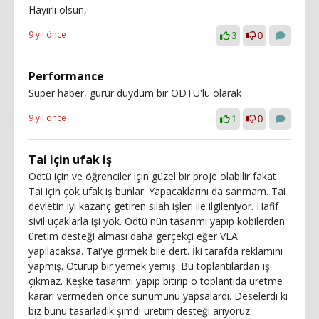
Hayırlı olsun,
9 yıl önce
3
0
Performance
Süper haber, gurur duydum bir ODTÜ'lü olarak
9 yıl önce
1
0
Tai için ufak iş
Odtü için ve öğrenciler için güzel bir proje olabilir fakat
Tai için çok ufak iş bunlar. Yapacaklarını da sanmam. Tai
devletin iyi kazanç getiren silah işleri ile ilgileniyor. Hafif
sivil uçaklarla işi yok. Odtü nün tasarımı yapıp kobilerden
üretim desteği alması daha gerçekçi eğer VLA
yapılacaksa. Tai'ye girmek bile dert. İki tarafda reklamını
yapmış. Oturup bir yemek yemiş. Bu toplantılardan iş
çıkmaz. Keşke tasarımı yapıp bitirip o toplantıda üretme
kararı vermeden önce sunumunu yapsalardı. Deselerdi ki
biz bunu tasarladık şimdi üretim desteği arıyoruz.