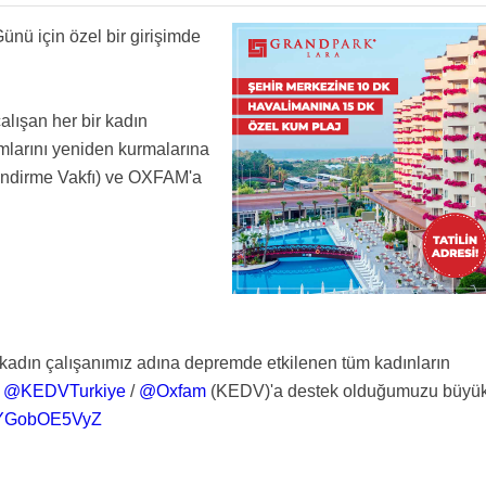
ünü için özel bir girişimde
lışan her bir kadın
mlarını yeniden kurmalarına
endirme Vakfı) ve OXFAM'a
 kadın çalışanımız adına depremde etkilenen tüm kadınların
n
@KEDVTurkiye
/
@Oxfam
(KEDV)'a destek olduğumuzu büyü
m/YGobOE5VyZ