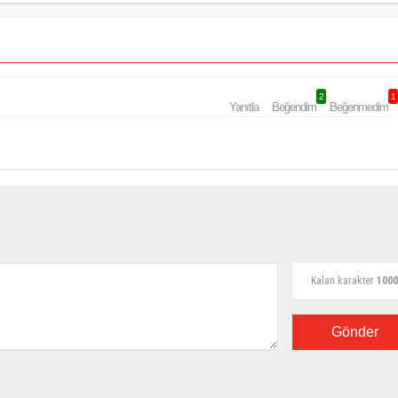
2
1
Yanıtla
Beğendim
Beğenmedim
Kalan karakter
1000
Gönder