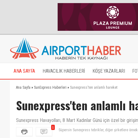
ANA SAYFA
HAVACILIK HABERLERİ
KÖŞE YAZARLARI
FO
Ana Sayfa
»
SunExpress Haberleri
»
Sunexpress'ten anlamlı hareket
Sunexpress'ten anlamlı h
Sunexpress Havayolları, 8 Mart Kadınlar Günü için özel bir giri
1
Süpersin Sunexpress tebrikler, diğer şirketlere örne