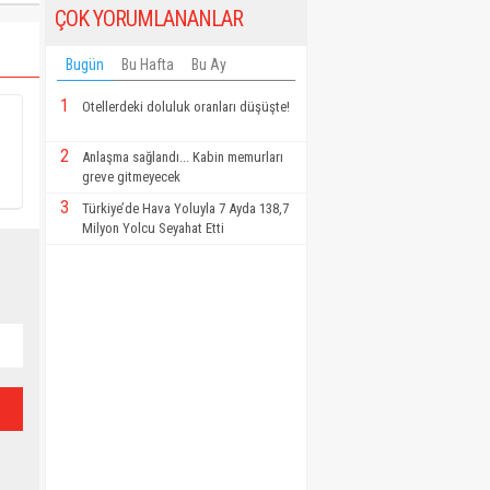
ÇOK YORUMLANANLAR
Bugün
Bu Hafta
Bu Ay
1
Otellerdeki doluluk oranları düşüşte!
2
Anlaşma sağlandı... Kabin memurları
greve gitmeyecek
3
Türkiye’de Hava Yoluyla 7 Ayda 138,7
Milyon Yolcu Seyahat Etti