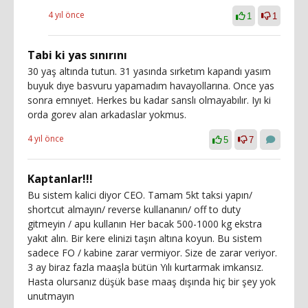
4 yıl önce
1
1
Tabi ki yas sınırını
30 yaş altında tutun. 31 yasında sırketım kapandı yasım
buyuk dıye basvuru yapamadım havayollarına. Once yas
sonra emnıyet. Herkes bu kadar sanslı olmayabılır. Iyı ki
orda gorev alan arkadaslar yokmus.
4 yıl önce
5
7
Kaptanlar!!!
Bu sistem kalici diyor CEO. Tamam 5kt taksi yapın/
shortcut almayın/ reverse kullananın/ off to duty
gitmeyin / apu kullanın Her bacak 500-1000 kg ekstra
yakıt alın. Bir kere elinizi taşın altına koyun. Bu sistem
sadece FO / kabine zarar vermiyor. Size de zarar veriyor.
3 ay biraz fazla maaşla bütün Yılı kurtarmak imkansız.
Hasta olursanız düşük base maaş dışında hiç bir şey yok
unutmayın