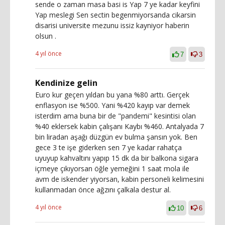
sende o zaman masa basi is Yap 7 ye kadar keyfini
Yap meslegi Sen sectin begenmiyorsanda cikarsin
disarisi universite mezunu issiz kayniyor haberin
olsun .
4 yıl önce
7
3
Kendinize gelin
Euro kur geçen yıldan bu yana %80 arttı. Gerçek
enflasyon ise %500. Yani %420 kayıp var demek
isterdim ama buna bir de "pandemi" kesintisi olan
%40 eklersek kabin çalışanı Kaybı %460. Antalyada 7
bin liradan aşağı düzgün ev bulma şansın yok. Ben
gece 3 te işe giderken sen 7 ye kadar rahatça
uyuyup kahvaltını yapıp 15 dk da bir balkona sigara
içmeye çıkıyorsan öğle yemeğini 1 saat mola ile
avm de iskender yiyorsan, kabin personeli kelimesini
kullanmadan önce ağzını çalkala destur al.
4 yıl önce
10
6