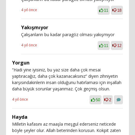
4 yıl önce
11
18
Yakışmıyor
Çalışanların bu kadar paragöz olması yakışmıyor
4 yıl önce
11
12
Yorgun
“Hadi yine iyisiniz, bu yaz size daha çok mesai
yaptıracağız, daha çok kazanacaksınız” diyen zihniyetin
karşısındakinlerin insan olduğunu hatırlaması için inşallah
daha büyük sorunlar yaşanmaz. Çok geçmiş olsun.
4 yıl önce
50
2
Hayda
Milletin kafasını az maaşla meşgul ederseniz neticede
böyle şeyler olur. Allah beterinden korusun. Kokpit zaten