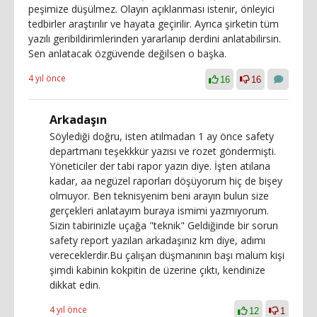
peşimize düşülmez. Olayın açıklanması istenir, önleyici
tedbirler araştırılır ve hayata geçirilir. Ayrıca şirketin tüm
yazılı geribildirimlerinden yararlanıp derdini anlatabilirsin.
Sen anlatacak özgüvende değilsen o başka.
4 yıl önce
16
16
Arkadaşın
Söylediği doğru, isten atılmadan 1 ay önce safety
departmanı teşekkkür yazısı ve rozet göndermişti.
Yöneticiler der tabi rapor yazın diye. İşten atılana
kadar, aa negüzel raporları döşüyorum hiç de bişey
olmuyor. Ben teknisyenim beni arayın bulun size
gerçekleri anlatayım buraya ismimi yazmıyorum.
Sizin tabirinizle uçağa "teknik" Geldiğinde bir sorun
safety report yazılan arkadaşınız km diye, adımı
vereceklerdir.Bu çalışan düşmanının başı malum kişi
şimdi kabinin kokpitin de üzerine çıktı, kendinize
dikkat edin.
4 yıl önce
12
1