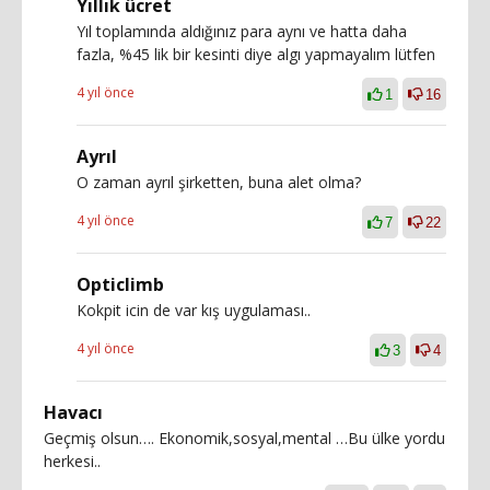
Yıllık ücret
Yıl toplamında aldığınız para aynı ve hatta daha
fazla, %45 lik bir kesinti diye algı yapmayalım lütfen
4 yıl önce
1
16
Ayrıl
O zaman ayrıl şirketten, buna alet olma?
4 yıl önce
7
22
Opticlimb
Kokpit icin de var kış uygulaması..
4 yıl önce
3
4
Havacı
Geçmiş olsun…. Ekonomik,sosyal,mental …Bu ülke yordu
herkesi..