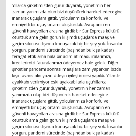
Yıllarca şirketimizden gurur duyarak, yönetimin her
zaman yanımızda olup bizi düşünürek hareket edecegine
inanarak uçuşlara gittik, yolcularımıza konforlu ve
emniyetli bir uçuş ortamı oluşturduk. Avrupanın en
güvenli havayolları arasına girdik bir SunExpress kültürü
oturttuk ama gelin görün ki şimdi uçuşlarda maaş ve
geçim sıkıntısı dışında konuşacak hiç bir şey yok. İnsanlar
yorgun, pandemi sürecinde (başından bu kışa kadar)
feragat ettik ama hala bir adım atılmadı. iralarımızı,
kredilerimizi faturalarımızı ödeyemez hale geldik. Diğer
şirketler pandemi sonrası maaşlara zam yaparken bizde
kışın avans alın yazın ödeyin iyileştirmesi yapıldı. Yıllardır
ayakkabı verilmiyor eski ayakkabılarla uçuYıllarca
şirketimizden gurur duyarak, yönetimin her zaman
yanımızda olup bizi düşünürek hareket edecegine
inanarak uçuşlara gittik, yolcularımıza konforlu ve
emniyetli bir uçuş ortamı oluşturduk. Avrupanın en
güvenli havayolları arasına girdik bir SunExpress kültürü
oturttuk ama gelin görün ki şimdi uçuşlarda maaş ve
geçim sıkıntısı dışında konuşacak hiç bir şey yok. İnsanlar
yorgun, pandemi sürecinde (başından bu kışa kadar)