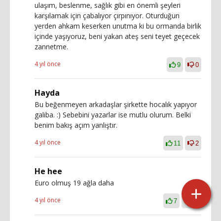
ulaşım, beslenme, sağlık gibi en önemli şeyleri
karşılamak için çabalıyor çırpınıyor. Oturduğun
yerden ahkam keserken unutma ki bu ormanda birlik
içinde yaşıyoruz, beni yakan ateş seni teyet geçecek
zannetme.
4 yıl önce
9
0
Hayda
Bu beğenmeyen arkadaşlar şirkette hocalık yapıyor
galiba. :) Sebebini yazarlar ise mutlu olurum. Belki
benim bakış açım yanlıştır.
4 yıl önce
11
2
He hee
Euro olmuş 19 ağla daha
4 yıl önce
7
24