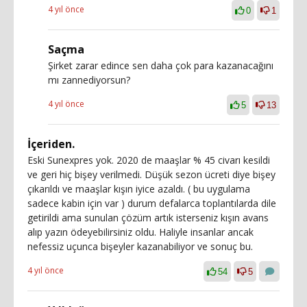
4 yıl önce
0
1
Saçma
Şirket zarar edince sen daha çok para kazanacağını
mı zannediyorsun?
4 yıl önce
5
13
İçeriden.
Eski Sunexpres yok. 2020 de maaşlar % 45 civarı kesildi
ve geri hiç bişey verilmedi. Düşük sezon ücreti diye bişey
çıkarıldı ve maaşlar kışın iyice azaldı. ( bu uygulama
sadece kabin için var ) durum defalarca toplantılarda dile
getirildi ama sunulan çözüm artık isterseniz kışın avans
alıp yazın ödeyebilirsiniz oldu. Haliyle insanlar ancak
nefessiz uçunca bişeyler kazanabiliyor ve sonuç bu.
4 yıl önce
54
5