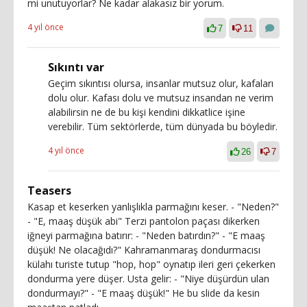
mi unutuyorlar? Ne kadar alakasız bir yorum.
4 yıl önce
7
11
Sıkıntı var
Geçim sıkıntısı olursa, insanlar mutsuz olur, kafaları
dolu olur. Kafası dolu ve mutsuz insandan ne verim
alabilirsin ne de bu kişi kendini dikkatlice işine
verebilir. Tüm sektörlerde, tüm dünyada bu böyledir.
4 yıl önce
26
7
Teasers
Kasap et keserken yanlışlıkla parmağını keser. - "Neden?"
- "E, maaş düşük abi" Terzi pantolon paçası dikerken
iğneyi parmağına batırır: - "Neden batırdın?" - "E maaş
düşük! Ne olacağıdı?" Kahramanmaraş dondurmacısı
külahı turiste tutup "hop, hop" oynatıp ileri geri çekerken
dondurma yere düşer. Usta gelir: - "Niye düşürdün ulan
dondurmayı?" - "E maaş düşük!" He bu slide da kesin