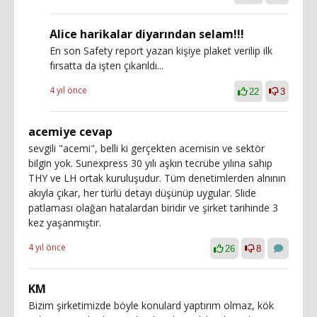
Alice harikalar diyarından selam!!!
En son Safety report yazan kişiye plaket verilip ilk
fırsatta da işten çıkarıldı...
4 yıl önce
22
3
acemiye cevap
sevgili "acemi", belli ki gerçekten acemisin ve sektör
bilgin yok. Sunexpress 30 yılı aşkın tecrübe yılına sahip
THY ve LH ortak kuruluşudur. Tüm denetimlerden alnının
akıyla çıkar, her türlü detayı düşünüp uygular. Slide
patlaması olağan hatalardan biridir ve şirket tarihinde 3
kez yaşanmıştır.
4 yıl önce
26
8
KM
Bizim şirketimizde böyle konulard yaptırım olmaz, kök