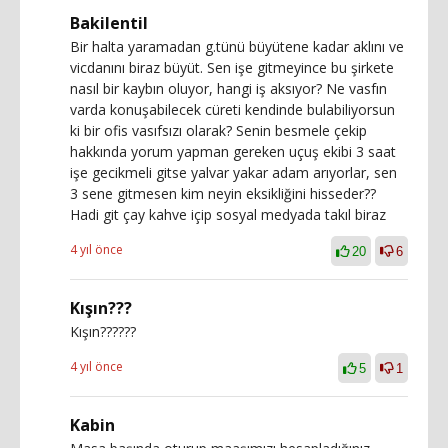
Bakilentil
Bir halta yaramadan g.tünü büyütene kadar aklını ve
vicdanını biraz büyüt. Sen işe gitmeyince bu şirkete
nasıl bir kaybın oluyor, hangi iş aksıyor? Ne vasfın
varda konuşabilecek cüreti kendinde bulabiliyorsun
ki bir ofis vasıfsızı olarak? Senin besmele çekip
hakkında yorum yapman gereken uçuş ekibi 3 saat
işe gecikmeli gitse yalvar yakar adam arıyorlar, sen
3 sene gitmesen kim neyin eksikliğini hisseder??
Hadi git çay kahve içip sosyal medyada takıl biraz
4 yıl önce
20
6
Kışın???
Kışın??????
4 yıl önce
5
1
Kabin