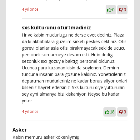
4 yıl önce
0
0
sxs kulturunu oturtmadiniz
Hr ve kabin mudurlugu ne derse evet dediniz. Plaza
da ki akbabalara guzelim sirketi peskes cektiniz. Ofis
gorevi olanlar asla ofisi birakmayacak sekilde ucucu
personeli somurmeye devam etti. Hr in dedigi
sezonluk isci gozuyle baktigi personel oldunuz.
Ucunca para kazanan kisin da soylenen. Demirin
tuncuna insanin para gozune kaldiniz. Yoneticileriniz
departman mudurleriniz ne kadar bonus aliyor onlari
bilseniz hayret edersiniz. Sxs kulturu diye yutturulan
sey ayni almanya bizi kiskaniyor. Neyse bu kadar
yeter
4 yıl önce
18
3
Asker
Kabin memuru asker kökenliymiş