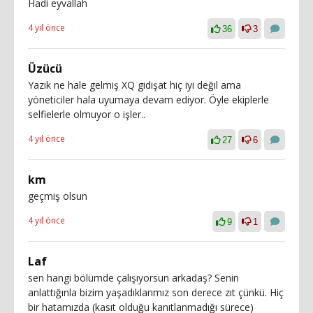
Hadi eyvallah
4 yıl önce
36
3
Üzücü
Yazık ne hale gelmiş XQ gidişat hiç iyi değil ama
yöneticiler hala uyumaya devam ediyor. Öyle ekiplerle
selfielerle olmuyor o işler..
4 yıl önce
27
6
km
geçmiş olsun
4 yıl önce
9
1
Laf
sen hangi bölümde çalışıyorsun arkadaş? Senin
anlattığınla bizim yaşadıklarımız son derece zıt çünkü. Hiç
bir hatamızda (kasıt olduğu kanıtlanmadığı sürece)