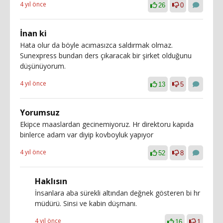
4 yıl önce
26
0
İnan ki
Hata olur da böyle acımasızca saldırmak olmaz.
Sunexpress bundan ders çıkaracak bir şirket olduğunu
düşünüyorum.
4 yıl önce
13
5
Yorumsuz
Ekipce maaslardan gecinemiyoruz. Hr direktoru kapıda
binlerce adam var diyip kovboyluk yapıyor
4 yıl önce
52
8
Haklısın
İnsanlara aba sürekli altından değnek gösteren bi hr
müdürü. Sinsi ve kabin düşmanı.
4 yıl önce
16
1