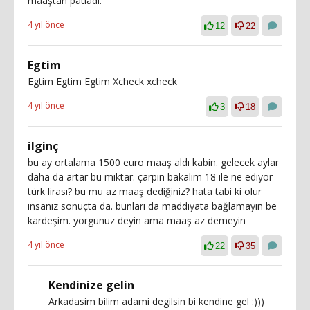
maaştan patladı.
4 yıl önce
12
22
Egtim
Egtim Egtim Egtim Xcheck xcheck
4 yıl önce
3
18
ilginç
bu ay ortalama 1500 euro maaş aldı kabin. gelecek aylar
daha da artar bu miktar. çarpın bakalım 18 ile ne ediyor
türk lirası? bu mu az maaş dediğiniz? hata tabi ki olur
insanız sonuçta da. bunları da maddiyata bağlamayın be
kardeşim. yorgunuz deyin ama maaş az demeyin
4 yıl önce
22
35
Kendinize gelin
Arkadasim bilim adami degilsin bi kendine gel :)))