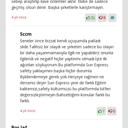
sebep araştırlıp ilave önlemler alınır. Ekibe de sadece
geçmiş olsun denir. Başka şirketlerle karıştırmayın.
4 yıl önce
31
8
Sccm
Seneler önce bizzat kendi uçuşumda patladı
slide.Talihsiz bir olaydı ve şirketim sadece bu olayın
bir daha yaşanmamasıyla ilgili ne yapabiliriz onunla
ilgilendi ve negatif hiçbir yaptırımı olmadı.İşte ilk
ağızdan söylüyorum.Bu platformda Sun Express
safety yaklaşımını başka hiçbir durumla
ilişkilendirmeye gerek yok.Herşeye rağmen ne
derseniz deyin Sun Express yine de farklı.Eğitim
kalitemizi,safety kültürmüzü bu platformda lütfen
değersizleştirmeyin.Bahsettiğimi konular farklı bu
farklı.
4 yıl önce
7
5
Boş laf