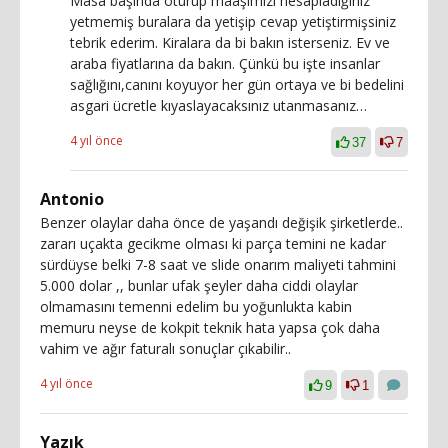
Masa başında oturup maaşımızı hesapladığınız
yetmemiş buralara da yetişip cevap yetiştirmişsiniz
tebrik ederim. Kiralara da bi bakın isterseniz. Ev ve
araba fiyatlarına da bakın. Çünkü bu işte insanlar
sağlığını,canını koyuyor her gün ortaya ve bi bedelini
asgari ücretle kıyaslayacaksınız utanmasanız…
4 yıl önce
37
7
Antonio
Benzer olaylar daha önce de yaşandı değişik şirketlerde..
zararı uçakta gecikme olması ki parça temini ne kadar
sürdüyse belki 7-8 saat ve slide onarım maliyeti tahmini
5.000 dolar ,, bunlar ufak şeyler daha ciddi olaylar
olmamasını temenni edelim bu yoğunlukta kabin
memuru neyse de kokpit teknik hata yapsa çok daha
vahim ve ağır faturalı sonuçlar çıkabilir..
4 yıl önce
9
1
Yazık