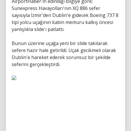
AirportHaber'in edindiği bilgiye göre;
Sunexpress Havayolları'nın XQ 886 sefer
sayısıyla İzmir'den Dublin'e gidecek Boeing 737 8
tipi yolcu uçağının kabin memuru kalkış öncesi
yanlışlıkla slide'ı patlattı.
Bunun üzerine uçağa yeni bir slide takılarak
sefere hazır hale getirildi. Uçak gecikmeli olarak
Dublin'e hareket ederek sorunsuz bir şekilde
seferini gerçekleştirdi.