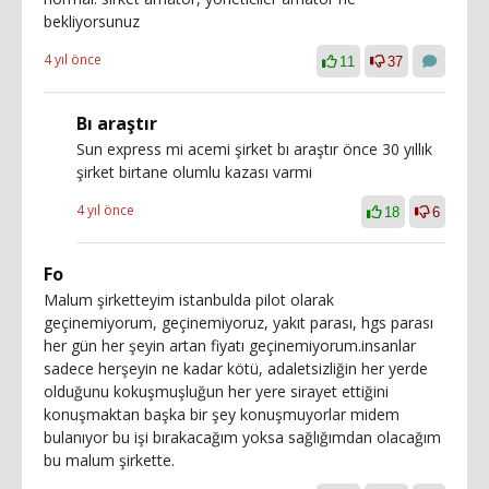
bekliyorsunuz
4 yıl önce
11
37
Bı araştır
Sun express mi acemi şirket bı araştır önce 30 yıllık
şirket birtane olumlu kazası varmi
4 yıl önce
18
6
Fo
Malum şirketteyim istanbulda pilot olarak
geçinemiyorum, geçinemiyoruz, yakıt parası, hgs parası
her gün her şeyin artan fiyatı geçinemiyorum.insanlar
sadece herşeyin ne kadar kötü, adaletsizliğin her yerde
olduğunu kokuşmuşluğun her yere sirayet ettiğini
konuşmaktan başka bir şey konuşmuyorlar midem
bulanıyor bu işi bırakacağım yoksa sağlığımdan olacağım
bu malum şirkette.