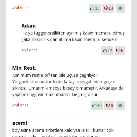
4 yıl önce
13
13
Adam
He ya tuggenerallikten ayrılmış kabin memuru olmuş
şaka mısın TK dan atılma kabin memuru sende!?
4 yıl önce
12
5
Min. Rest.
Minimum restle off tan bile uçuşa çağrılıyor.
Yorgunluktan bunlar birde kafayı meşgul eden geçim
sıkıntısı. Umarım kimseye birşey olmamıştır. Arkadaşa da
yaptırım uygulanmaz umarım. Geçmiş olsun
4 yıl önce
40
6
acemi
boylesine acemi sirketlere kaldiysa isler , bunlar cok
normal. sirket amator, yoneticiler amator ne