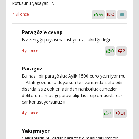
kötüsünü yasayabilir.
4 yıl önce
55
4
Paragöz'e cevap
Biz zengiği paylaşmak istiyoruz, fakirliği değil.
4 yıl önce
0
2
Paragöz
Bu nasil bir paragözlük Aylik 1500 euro yetmiyor mu
!!! Allah gözünüzü doyursun tez zamanda istifa edin
disarda issiz cok en azindan nankorluk etmezler
doktorun almadigi parayi alip Lise diplomasiyla car
car konusuyorsunuz !!
4 yıl önce
7
14
Yakışmıyor
Çalışanların bu kadar paragöz olması yakışmıyor