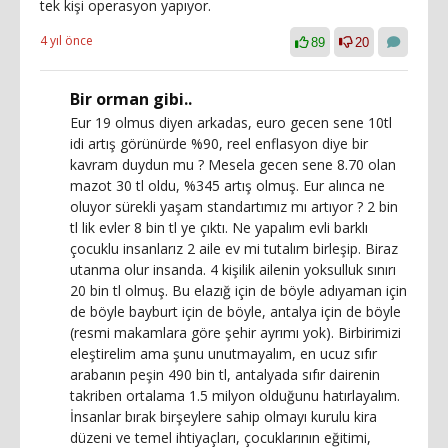
tek kişi operasyon yapıyor.
4 yıl önce
89
20
Bir orman gibi..
Eur 19 olmus diyen arkadas, euro gecen sene 10tl
idi artış görünürde %90, reel enflasyon diye bir
kavram duydun mu ? Mesela gecen sene 8.70 olan
mazot 30 tl oldu, %345 artış olmuş. Eur alınca ne
oluyor sürekli yaşam standartımız mı artıyor ? 2 bin
tl lik evler 8 bin tl ye çıktı. Ne yapalım evli barklı
çocuklu insanlarız 2 aile ev mi tutalım birleşip. Biraz
utanma olur insanda. 4 kişilik ailenin yoksulluk sınırı
20 bin tl olmuş. Bu elazığ için de böyle adıyaman için
de böyle bayburt için de böyle, antalya için de böyle
(resmi makamlara göre şehir ayrımı yok). Birbirimizi
eleştirelim ama şunu unutmayalım, en ucuz sıfır
arabanın peşin 490 bin tl, antalyada sıfır dairenin
takriben ortalama 1.5 milyon olduğunu hatırlayalım.
İnsanlar bırak birşeylere sahip olmayı kurulu kira
düzeni ve temel ihtiyaçları, çocuklarının eğitimi,