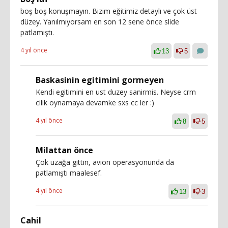
boş boş konuşmayın. Bizim eğitimiz detaylı ve çok üst
düzey. Yanılmıyorsam en son 12 sene önce slide
patlamıştı.
4 yıl önce
13
5
Baskasinin egitimini gormeyen
Kendi egitimini en ust duzey sanirmis. Neyse crm
cilik oynamaya devamke sxs cc ler :)
4 yıl önce
8
5
Milattan önce
Çok uzağa gittin, avion operasyonunda da
patlamıştı maalesef.
4 yıl önce
13
3
Cahil