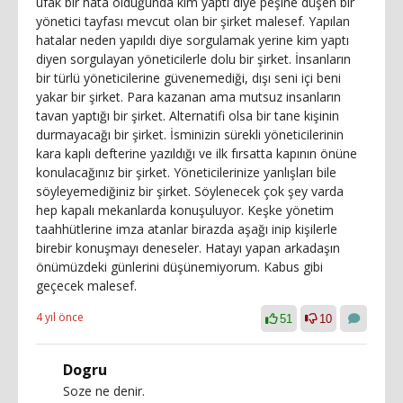
ufak bir hata olduğunda kim yaptı diye peşine düşen bir
yönetici tayfası mevcut olan bir şirket malesef. Yapılan
hatalar neden yapıldı diye sorgulamak yerine kim yaptı
diyen sorgulayan yöneticilerle dolu bir şirket. İnsanların
bir türlü yöneticilerine güvenemediği, dışı seni içi beni
yakar bir şirket. Para kazanan ama mutsuz insanların
tavan yaptığı bir şirket. Alternatifi olsa bir tane kişinin
durmayacağı bir şirket. İsminizin sürekli yöneticilerinin
kara kaplı defterine yazıldığı ve ilk fırsatta kapının önüne
konulacağınız bir şirket. Yöneticilerinize yanlışları bile
söyleyemediğiniz bir şirket. Söylenecek çok şey varda
hep kapalı mekanlarda konuşuluyor. Keşke yönetim
taahhütlerine imza atanlar birazda aşağı inip kişilerle
birebir konuşmayı deneseler. Hatayı yapan arkadaşın
önümüzdeki günlerini düşünemiyorum. Kabus gibi
geçecek malesef.
4 yıl önce
51
10
Dogru
Soze ne denir.