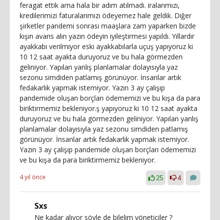
feragat ettik ama hala bir adım atılmadı. iralarımızı,
kredilerimizi faturalarımızı ödeyemez hale geldik. Diğer
şirketler pandemi sonrası maaşlara zam yaparken bizde
kışın avans alın yazın ödeyin iyileştirmesi yapıldı. Yıllardır
ayakkabı verilmiyor eski ayakkabılarla uçuş yapıyoruz ki
10 12 saat ayakta duruyoruz ve bu hala görmezden
geliniyor. Yapılan yanlış planlamalar dolayısıyla yaz
sezonu simdiden patlamış görünüyor. İnsanlar artık
fedakarlık yapmak istemiyor. Yazın 3 ay çalışıp
pandemide oluşan borçları ödememizi ve bu kışa da para
biriktirmemiz bekleniyor.ş yapıyoruz ki 10 12 saat ayakta
duruyoruz ve bu hala görmezden geliniyor. Yapılan yanlış
planlamalar dolayısıyla yaz sezonu simdiden patlamış
görünüyor. İnsanlar artık fedakarlık yapmak istemiyor.
Yazın 3 ay çalışıp pandemide oluşan borçları ödememizi
ve bu kışa da para biriktirmemiz bekleniyor.
4 yıl önce
25
4
Sxs
Ne kadar alıyor söyle de bilelim yöneticiler ?