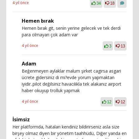
4 yıl önce
34
18
Hemen bırak
Hemen bırak git, senin yerine gelecek ve tek derdi
para olmayan çok adam var
4 yıl önce
3
13
Adam
Beğenmeyen aylaklar malum şirket cagirsa asgari
ücrete gidersiniz di mi?evde yorum yapmaktan
iyidir..pilot değilsiniz havacılıkla tek alakanız airport
haber okuyup trolluk yapmak
4 yıl önce
12
12
İsimsiz
Her platformda, hataları kendiniz bildirirseniz asla size
birşey olmaz diyen bir yönetim taahhüdü, Diğer yanda en