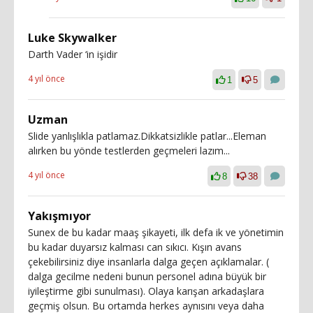
Luke Skywalker
Darth Vader ‘in işidir
4 yıl önce
1
5
Uzman
Slide yanlışlıkla patlamaz.Dikkatsizlikle patlar...Eleman
alırken bu yönde testlerden geçmeleri lazım...
4 yıl önce
8
38
Yakışmıyor
Sunex de bu kadar maaş şikayeti, ilk defa ik ve yönetimin
bu kadar duyarsız kalması can sıkıcı. Kışın avans
çekebilirsiniz diye insanlarla dalga geçen açıklamalar. (
dalga gecilme nedeni bunun personel adına büyük bir
iyileştirme gibi sunulması). Olaya karışan arkadaşlara
geçmiş olsun. Bu ortamda herkes aynısını veya daha