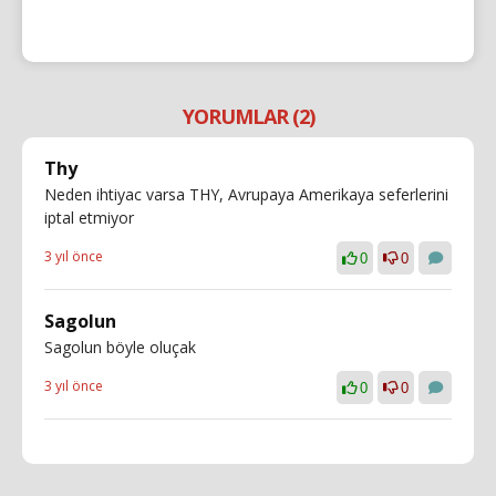
YORUMLAR (2)
Thy
Neden ihtiyac varsa THY, Avrupaya Amerikaya seferlerini
iptal etmiyor
3 yıl önce
0
0
Sagolun
Sagolun böyle oluçak
3 yıl önce
0
0