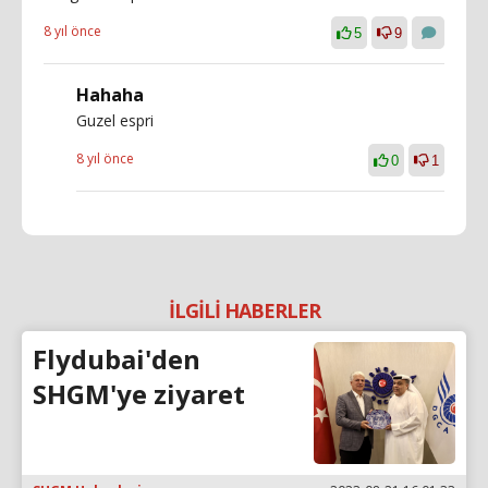
8 yıl önce
5
9
Hahaha
Guzel espri
8 yıl önce
0
1
İLGİLİ HABERLER
Flydubai'den
SHGM'ye ziyaret