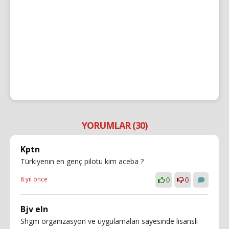
YORUMLAR (30)
Kptn
Türkiyenın en genç pilotu kim aceba ?
8 yıl önce
0
0
Bjv eln
Shgm organızasyon ve uygulamaları sayesınde lisanslı