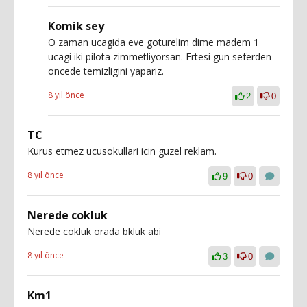
Komik sey
O zaman ucagida eve goturelim dime madem 1
ucagi iki pilota zimmetliyorsan. Ertesi gun seferden
oncede temizligini yapariz.
8 yıl önce
2
0
TC
Kurus etmez ucusokullari icin guzel reklam.
8 yıl önce
9
0
Nerede cokluk
Nerede cokluk orada bkluk abi
8 yıl önce
3
0
Km1