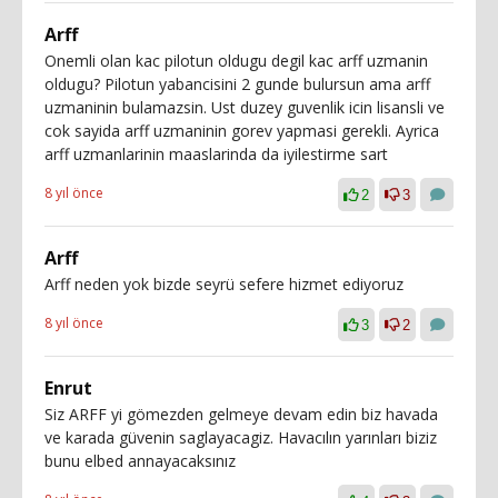
Arff
Onemli olan kac pilotun oldugu degil kac arff uzmanin
oldugu? Pilotun yabancisini 2 gunde bulursun ama arff
uzmaninin bulamazsin. Ust duzey guvenlik icin lisansli ve
cok sayida arff uzmaninin gorev yapmasi gerekli. Ayrica
arff uzmanlarinin maaslarinda da iyilestirme sart
8 yıl önce
2
3
Arff
Arff neden yok bizde seyrü sefere hizmet ediyoruz
8 yıl önce
3
2
Enrut
Siz ARFF yi gömezden gelmeye devam edin biz havada
ve karada güvenin saglayacagiz. Havacılın yarınları biziz
bunu elbed annayacaksınız