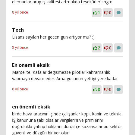
elemanlar artıp iş kalitesi artmakda teşekürler shgm
8 yıl önce
1
0
Tech
Lisans sayıları her gecen gun artıyor mu? :)
8 yıl önce
2
0
En onemli eksik
Mantelite. Kafalar degismezse pilotlar kahramanlik
yapmaya devam eder. Ama gucunun yettigi yere kadar
8 yıl önce
0
0
en önemli eksik
birde hava aracının içinde çalışanlar kopit kabin ve teknik
İŞ kanununa tabi olsalar vergilerini ve primlerini
doğrulukla yatırıp haklarını dürüstçe kazansalar bu sektör
güvenli ve düzgün bir yer olur