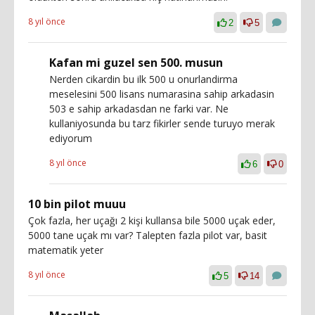
8 yıl önce
2
5
Kafan mi guzel sen 500. musun
Nerden cikardin bu ilk 500 u onurlandirma
meselesini 500 lisans numarasina sahip arkadasin
503 e sahip arkadasdan ne farki var. Ne
kullaniyosunda bu tarz fikirler sende turuyo merak
ediyorum
8 yıl önce
6
0
10 bin pilot muuu
Çok fazla, her uçağı 2 kişi kullansa bile 5000 uçak eder,
5000 tane uçak mı var? Talepten fazla pilot var, basit
matematik yeter
8 yıl önce
5
14