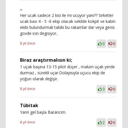
..
Her ucak sadece 2 kisi ile mi ucuyor yani?? Sirketler
ucak basi 4 - 5 -6 ekip olacak sekilde kokpit ve kabin
ekibi bulundurmali tabiki bu rakamlar dar veya genis
govde icin degisiyor..
8 yıl önce
0
0
Biraz araştırmalısın ki;
1 uçak başına 13-15 pilot düşer , malum uçak yerde
durmaz , sürekli uçar.Dolayısıyla uçucu ekip de
yoğun olarak değişir.
8 yıl önce
3
0
Tübitak
Yarın gel başla Barancım.
8 yıl önce
2
0