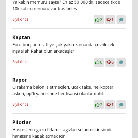
Ya kabin memuru sayisi? En az 50 000’dir. sadece tk’de
10k kabin memuru var bos beles
8 yıl önce
3
1
Kaptan
Euro borçlarımız tl ye çok yakın zamanda çevrilecek
inşaallah Rahat olun arkadaşlar
8 yıl önce
0
6
Rapor
O rakama balon isletmecileri, ucak taksi, helikopter,
askeri, ppl’li yani elinde her lisansi olanlar dahil.
8 yıl önce
2
1
Pilotlar
Hosteslerin gozu firlamis agizlari sulanmistir simdi
hangisine kapak atmak icin..