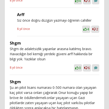
8 yıl önce
4
3
Arff
Siz önce doğru düzgün yazmayı öğrenin cahiller
8 yıl önce
4
2
Shgm
Shgm de adaletsizlik yapanlar arasına katılmış bravo.
Havacılığın bel kemiği yerdeki güveni arff hakkında bir
bilgi yok. Yazıklar olsun
8 yıl önce
0
6
Shgm
Şu an pilot lisans numarası 0-500 numara olan yaşayan
kaç pilot varsa onları çağırarak Onur konuğu yapıp bir
bröve ile ödüllendirmeli.onlar yaşayan uçan Gazi
pilotlardır.zaten yaşayan uçan kaç pilot varki.bu pilotlar
öldükten sonra anılacaksa hiç hatırlanmasın.