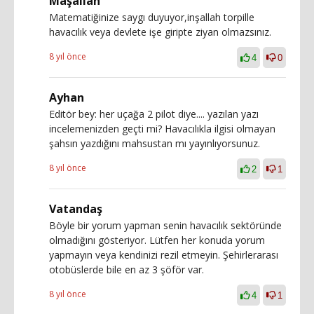
Maşallah
Matematiğinize saygı duyuyor,inşallah torpille
havacılık veya devlete işe giripte ziyan olmazsınız.
8 yıl önce
4
0
Ayhan
Editör bey: her uçağa 2 pilot diye.... yazılan yazı
incelemenizden geçti mi? Havacılıkla ilgisi olmayan
şahsın yazdığını mahsustan mı yayınlıyorsunuz.
8 yıl önce
2
1
Vatandaş
Böyle bir yorum yapman senin havacılık sektöründe
olmadığını gösteriyor. Lütfen her konuda yorum
yapmayın veya kendinizi rezil etmeyin. Şehirlerarası
otobüslerde bile en az 3 şöför var.
8 yıl önce
4
1