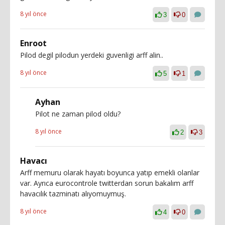
8 yıl önce
3
0
Enroot
Pilod degil pilodun yerdeki guvenligi arff alin..
8 yıl önce
5
1
Ayhan
Pilot ne zaman pilod oldu?
8 yıl önce
2
3
Havacı
Arff memuru olarak hayatı boyunca yatıp emekli olanlar
var. Ayrıca eurocontrole twitterdan sorun bakalım arff
havacılık tazminatı alıyomuymuş.
8 yıl önce
4
0