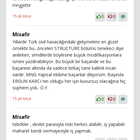
mngjettir
15 yıl önce
0
0
Misafir
Yıllardır Türk sivil havacılığındaki gelişmelere en güzel
örnektir bu...önceleri STRUCTURE bölümü tenekeci diye
anılırken, simdilerde böylesine büyük modifikasyonlara
ismini yazdırabiliryor. Bu büyük bir başarıdır ve bu
başarının altında da sadece birkaç tane kaliteli insan
vardır. MNG Yapısal ekibine başarılar diliyorum. Başında
ERGUN KARCI nın olduğu her işin kusursuz olacağına hiç
süphem yok.. Ö.Y
15 yıl önce
0
0
Misafir
tebrikler , devlet parasıyla riski herkes alabilir, iş yapabilir
maharet kendi sermayesiyle iş yapmak.