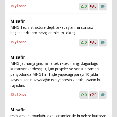
15 yıl önce
0
0
Misafir
MNG Tech. structure dept. arkadaşlarıma sonsuz
başarılar dilerim. sevgilerimle. m.toktaş.
15 yıl önce
0
0
Misafir
MNG Jet hangi girişimi ile teknikteki hangi dugunluğu
kurtarıyor kardeşşş? Çılgın projeler ve sonsuz zaman
periyodunda MNGT'in 1 işle yapacağı parayı 10 yılda
sayısını senin sayacağın işle yaparsınız artık. Uyanın bu
rüyadan.
15 yıl önce
0
0
Misafir
teknikteki durgunluğu özel girişimleri ile bi nebze kurtaran