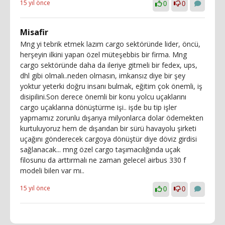
15 yıl önce
0
0
Misafir
Mng yi tebrik etmek lazım cargo sektöründe lider, öncü,
herşeyin ilkini yapan özel müteşebbis bir firma. Mng
cargo sektöründe daha da ileriye gitmeli bir fedex, ups,
dhl gibi olmalı..neden olmasın, imkansız diye bir şey
yoktur yeterki doğru insanı bulmak, eğitim çok önemli, iş
disipilini.Son derece önemli bir konu yolcu uçaklarını
cargo uçaklarına dönüştürme işi.. işde bu tip işler
yapmamız zorunlu dışarıya milyonlarca dolar ödemekten
kurtuluyoruz hem de dışarıdan bir sürü havayolu şirketi
uçağını gönderecek cargoya dönüştür diye döviz girdisi
sağlanacak... mng özel cargo taşımacılığında uçak
filosunu da arttırmalı ne zaman gelecel airbus 330 f
modeli bilen var mı..
15 yıl önce
0
0