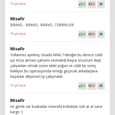
15 yıl önce
0
0
Misafir
BRAVO... BRAVO.. BRAVO...TEBRİKLER
15 yıl önce
0
0
Misafir
Yollarımız ayrılmış olsada MNG Tekniğin bu derece ciddi
işe imza atması şahsımı sevindirdi.Başta structure dept.
çalışanları olmak üzere ekibi yoğun ve ciddi bir süreç
bekliyor.Bu operasyonda emeği geçecek arkadaşlara
başarılar diliyorum.İyi çalışmalar.
15 yıl önce
0
0
Misafir
ne gerek var buakadar masrafa koltukları sök at al sana
kargo :)