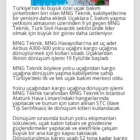
Türkiye’nin iki büyük özel uçak bakım
şirketinden biri olan MNG Teknik, kabiliyetlerine
bir yenisini daha ekledi. Uçaklara C bakım yapma
yetkisini almasının üzerinden 9 yıl geçen MNG
Teknik, Türk Sivil Havacılık sektöründe lider
olmak için büyük bir görev daha üstleniyor.
MNG Teknik, MNG Havayolları’na ait üç adet
Airbus A300-600 yolcu uçağını kargo uçağına
dönüştürmek için kolları sıvadı. Uçaklardan
ilkinin dönüşüm işlemi 19 Eylül’de başladı.
MNG Teknik böylece yolcu uçağından kargo
uçağına dönüşüm yapma kabiliyetine sahip
Türkiye’deki ilk ve tek uçak bakım merkezi oldu.
Yolcu uçağından kargo uçağına dönüşüm işlemi
MNG Teknik tarafından MNG Teknik’in İstanbul
Atatürk Hava Limanı’ndaki hangarlarında
yapılacak ve bunun için satın alınan STC (İlave
Tip Sertifikası) ile dönüşüm kitleri kullanılacak.
Dönüşüm sırasında bütün yolcu ekipmanları
sökülecek, uçak kabin tabanı ve gövdesine
güçlendirmeler yapılacak ve elektrikle çalışan
büyük bir ana kargo kapısı takılacak.
Dönüştürülmüş kargo uçağı 52 tona kadar kargo