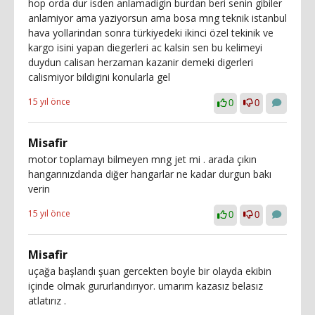
hop orda dur isden anlamadigin burdan beri senin gibiler
anlamiyor ama yaziyorsun ama bosa mng teknik istanbul
hava yollarindan sonra türkiyedeki ikinci özel tekinik ve
kargo isini yapan diegerleri ac kalsin sen bu kelimeyi
duydun calisan herzaman kazanir demeki digerleri
calismiyor bildigini konularla gel
15 yıl önce
0
0
Misafir
motor toplamayı bilmeyen mng jet mi . arada çıkın
hangarınızdanda diğer hangarlar ne kadar durgun bakı
verin
15 yıl önce
0
0
Misafir
uçağa başlandı şuan gercekten boyle bir olayda ekibin
içinde olmak gururlandırıyor. umarım kazasız belasız
atlatırız .