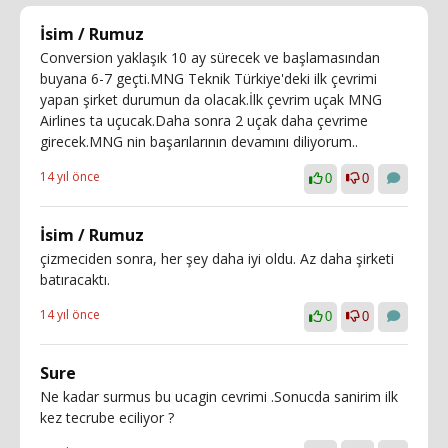
İsim / Rumuz
Conversion yaklaşık 10 ay sürecek ve başlamasından
buyana 6-7 geçti.MNG Teknik Türkiye'deki ilk çevrimi
yapan şirket durumun da olacak.İlk çevrim uçak MNG
Airlines ta uçucak.Daha sonra 2 uçak daha çevrime
girecek.MNG nin başarılarının devamını diliyorum..
14 yıl önce
0
0
İsim / Rumuz
çizmeciden sonra, her şey daha iyi oldu. Az daha şirketi
batıracaktı.
14 yıl önce
0
0
Sure
Ne kadar surmus bu ucagin cevrimi .Sonucda sanirim ilk
kez tecrube eciliyor ?