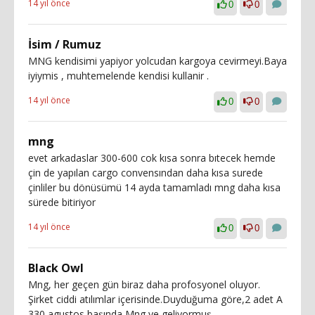
14 yıl önce
0
0
İsim / Rumuz
MNG kendisimi yapiyor yolcudan kargoya cevirmeyi.Baya
iyiymis , muhtemelende kendisi kullanir .
14 yıl önce
0
0
mng
evet arkadaslar 300-600 cok kısa sonra bıtecek hemde
çin de yapılan cargo convensından daha kısa surede
çinliler bu dönüsümü 14 ayda tamamladı mng daha kısa
sürede bitiriyor
14 yıl önce
0
0
Black Owl
Mng, her geçen gün biraz daha profosyonel oluyor.
Şirket ciddi atılımlar içerisinde.Duyduğuma göre,2 adet A
330 agustos başında Mng ye geliyormuş.