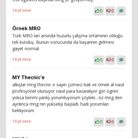
14 yıl önce
0
0
Örnek MRO
Türk MRO ları arsında huzurlu çalışma ortamının olduğu
tek kuruluş. Bunun sonucunda da başarının gelmesi
gayet normal.
14 yıl önce
0
0
MY Thecnic'e
alkışlar mng thecnic e sayın çizmeci bak ve örnek al nasıl
profesyonel olunuyor nasıl para kazanılıyor gör ögren
yoksa benmi yanlış yorumluyorum şöyleki.. siz mng den
ayrılınca mng nin yükselişi başladı. hadi yorumları
bekliyorum
14 yıl önce
0
0