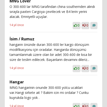
MNG Lover
O 300-600 lar MNG tarafından china southernden alındı
sırayla paxten Cargoya çevrilecek ve B4 lerin yerini
alacak. Emniyetli uçuşlar.
14 yıl önce
0
0
İsim / Rumuz
hangarın önünde duran 300-600 ler kargo dönüşüm
modifikasyonu için oradalar. Hangarda dönüşümü
tamamlanmak üzere olan bir adet 300-600 de kısa bir
süre de teslim edilecek. Başarıların devamını dileriz...
14 yıl önce
0
0
Hangar
MNG hangarinin onunde 300-600 yolcu ucaklari
var.Hangi sirkete ait ? Bakim icin mi ordalar ? Cunku
kuyrukda logo yok .
14 yıl önce
0
0