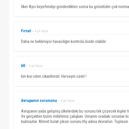
İlker Aycı beyefendiyi gönderdikten sonra bu görüntüler çok norma
Fırsat
~ 4 yıl önce
Daha ne bekleniyor havacılığın kontrolü bizde olabilir
60
~ 4 yıl önce
bin kisi isten cikarilmisti. Herseyin ozeti !
Avrupanın sorununu
~ 4 yıl önce
Avrupanın yada gelişmiş ülkelerdeki bu sorunu tek çözecek kişiler tür
Ve gerçekten bizim milletimiz çalışkan. Umarım oradaki sorunlar 
bulmazlar. Ahmet bolat çıksın sorunu thy adına devralsın. Toplasın