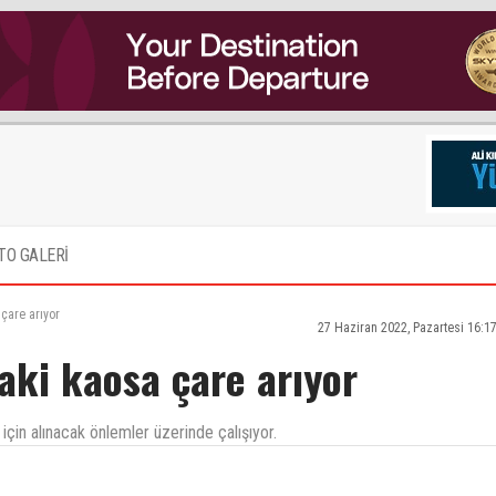
TO GALERİ
çare arıyor
27 Haziran 2022, Pazartesi 16:1
aki kaosa çare arıyor
çin alınacak önlemler üzerinde çalışıyor.
ecek kişiler türklerdir. Thy kurumsallığı ve disipliniyle şekillenmiş yerhizmetleri sektörü