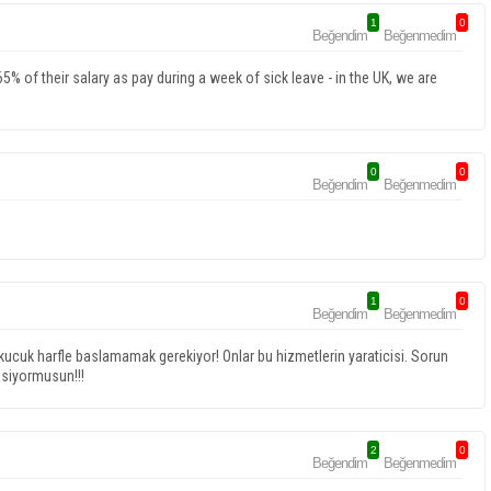
1
0
Beğendim
Beğenmedim
% of their salary as pay during a week of sick leave - in the UK, we are
0
0
Beğendim
Beğenmedim
1
0
Beğendim
Beğenmedim
ne kucuk harfle baslamamak gerekiyor! Onlar bu hizmetlerin yaraticisi. Sorun
asiyormusun!!!
2
0
Beğendim
Beğenmedim