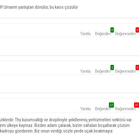
l!! Umarım yanlıştan dönülür, bu kaos çözülür
0
0
Yanıtla
Beğendim
Beğenmedim
1
0
Yanıtla
Beğendim
Beğenmedim
17
37
Yanıtla
Beğendim
Beğenmedim
klerdir. Thy kurumsallığı ve disipliniyle şekillenmiş yerhizmetleri sektörü var.
bizim ülkeye kaymaz. Bizden adam çalarak, bizim sahaları boşaltarak çözüm
 kadroyu gönderein. Biz onun verdiği sözle yerde uçak bırakmayız.