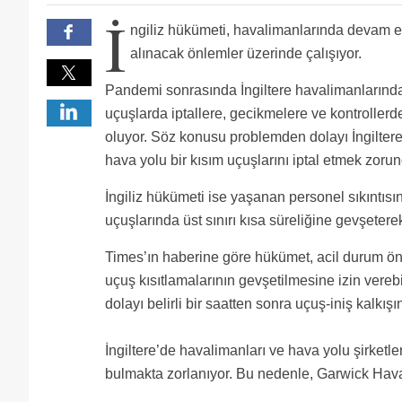
var. Ve gerçekten bizim milletimiz çalışkan. Umarım
TGS’de kaç personel türkçe konuşabiliyor ki ingilizc
İ
çözüm bulmazlar. Ahmet bolat çıksın sorunu thy adın
15’te 1 anca vardır. Kusura bakmayın, there is no one
Türk işçi alın.
ngiliz hükümeti, havalimanlarında devam e
İlker Aycı beyefendiyi gönderdikten sonra bu görünt
Daha ne bekleniyor havacılığın kontrolü bizde olabili
alınacak önlemler üzerinde çalışıyor.
Pandemi sonrasında İngiltere havalimanlarınd
uçuşlarda iptallere, gecikmelere ve kontroller
oluyor. Söz konusu problemden dolayı İngiltere
hava yolu bir kısım uçuşlarını iptal etmek zorun
İngiliz hükümeti ise yaşanan personel sıkıntıs
uçuşlarında üst sınırı kısa süreliğine gevşetere
Times’ın haberine göre hükümet, acil durum ö
uçuş kısıtlamalarının gevşetilmesine izin verebi
dolayı belirli bir saatten sonra uçuş-iniş kalkışı
İngiltere’de havalimanları ve hava yolu şirketl
bulmakta zorlanıyor. Bu nedenle, Garwick Haval