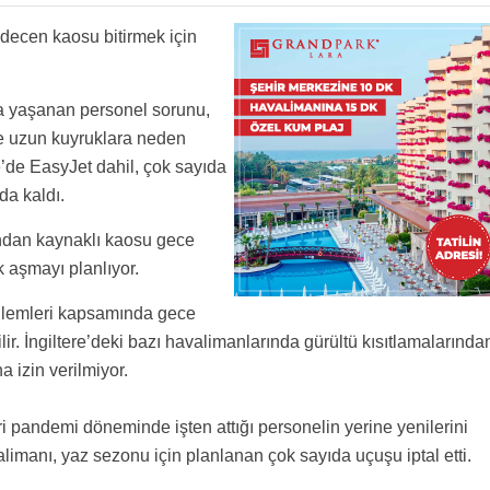
 oradaki sorunlar bizim ülkeye kaymaz. Bizden adam çalarak, bizim sahaları boşaltarak
e konuşabilsinler ? TGS’de kadro, personel, insan çok ama nitelikli insan sayısının oranı
a devralsın. Toplasın kadroyu gönderein. Biz onun verdiği sözle yerde uçak bırakmayız.
 has a friend at court abicim.
decen kaosu bitirmek için
üler çok normal!! Umarım yanlıştan dönülür, bu kaos çözülür
r
a yaşanan personel sorunu,
de uzun kuyruklara neden
’de EasyJet dahil, çok sayıda
da kaldı.
ından kaynaklı kaosu gece
k aşmayı planlıyor.
nlemleri kapsamında gece
lir. İngiltere’deki bazı havalimanlarında gürültü kısıtlamalarında
na izin verilmiyor.
eri pandemi döneminde işten attığı personelin yerine yenilerini
imanı, yaz sezonu için planlanan çok sayıda uçuşu iptal etti.