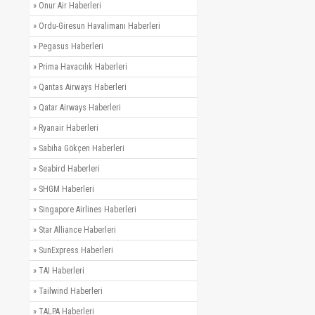
»
Onur Air Haberleri
»
Ordu-Giresun Havalimanı Haberleri
»
Pegasus Haberleri
»
Prima Havacılık Haberleri
»
Qantas Airways Haberleri
»
Qatar Airways Haberleri
»
Ryanair Haberleri
»
Sabiha Gökçen Haberleri
»
Seabird Haberleri
»
SHGM Haberleri
»
Singapore Airlines Haberleri
»
Star Alliance Haberleri
»
SunExpress Haberleri
»
TAI Haberleri
»
Tailwind Haberleri
»
TALPA Haberleri