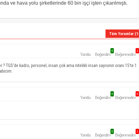
a ve hava yolu şirketlerinde 60 bin işçi işten çıkarılmıştı.
Tüm Yorumlar (1
6
2
Yanıtla
Beğendim
Beğenmedim
r ? TGS’de kadro, personel, insan çok ama nitelikli insan sayısının oranı 15’te 1
 abicim.
0
0
Yanıtla
Beğendim
Beğenmedim
0
1
Yanıtla
Beğendim
Beğenmedim