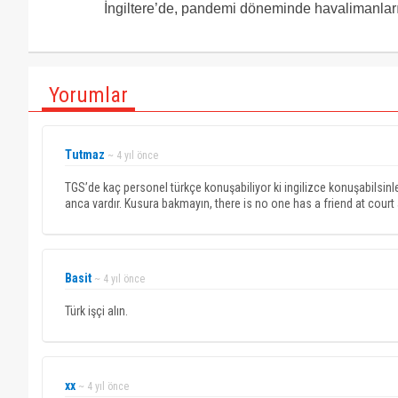
İngiltere’de, pandemi döneminde havalimanlarınd
Yorumlar
Tutmaz
~ 4 yıl önce
TGS’de kaç personel türkçe konuşabiliyor ki ingilizce konuşabilsinle
anca vardır. Kusura bakmayın, there is no one has a friend at court
Basit
~ 4 yıl önce
Türk işçi alın.
xx
~ 4 yıl önce