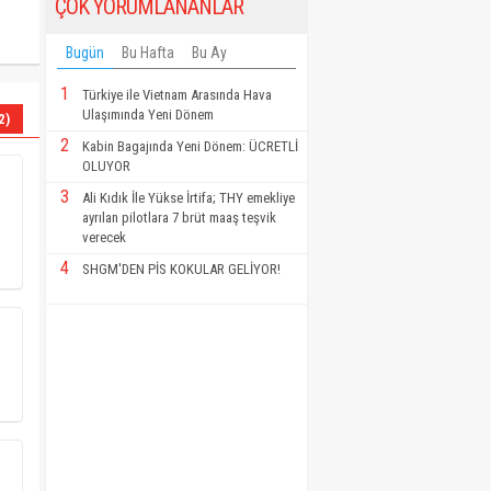
ÇOK YORUMLANANLAR
Bugün
Bu Hafta
Bu Ay
1
Türkiye ile Vietnam Arasında Hava
Ulaşımında Yeni Dönem
2)
2
Kabin Bagajında Yeni Dönem: ÜCRETLİ
OLUYOR
3
Ali Kıdık İle Yükse İrtifa; THY emekliye
ayrılan pilotlara 7 brüt maaş teşvik
verecek
4
SHGM'DEN PİS KOKULAR GELİYOR!