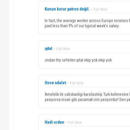
Kanun korur patron değil.
~ 4 yıl önce
In fact, the average worker across Europe receives 65
paid less than 9% of our typical week's salary.
ıptal
~ 4 yıl önce
ondan thy seferlerı ıptal ekıp yok ekıp yok
Once adalet
~ 4 yıl önce
Amelelik ile caliskanligi karsilastirip Turk kelimesi
yasiyorsa insan gibi yasamak icin yasiyordur! Sen y
Hadi ordan
~ 4 yıl önce