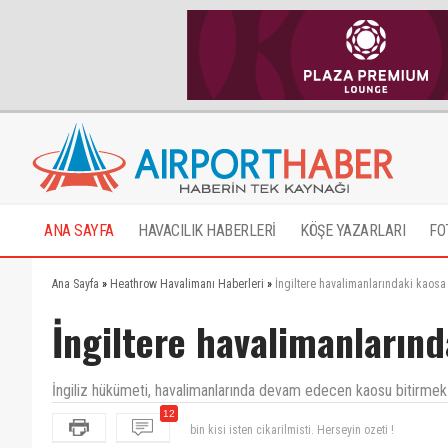
ANA SAYFA
HAVACILIK HABERLERİ
KÖŞE YAZARLARI
FO
Ana Sayfa
»
Heathrow Havalimanı Haberleri
»
İngiltere havalimanlarındaki kaosa 
İngiltere havalimanlarınd
İngiliz hükümeti, havalimanlarında devam edecen kaosu bitirmek i
12
bin kisi isten cikarilmisti. Herseyin ozeti !
Avrupanın yada gelişmiş ülkelerdeki bu sorunu tek çöz