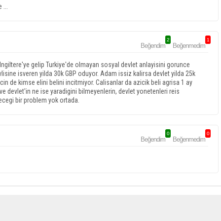
...
2
1
Beğendim
Beğenmedim
 Ingiltere'ye gelip Turkiye'de olmayan sosyal devlet anlayisini gorunce
lisine isveren yilda 30k GBP oduyor. Adam issiz kalirsa devlet yilda 25k
in de kimse elini belini incitmiyor. Calisanlar da azicik beli agrisa 1 ay
 ve devlet'in ne ise yaradigini bilmeyenlerin, devlet yonetenleri reis
ecegi bir problem yok ortada.
0
0
Beğendim
Beğenmedim