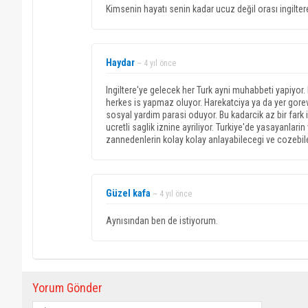
Kimsenin hayatı senin kadar ucuz değil orası ingiltere 
Haydar
~ 4 yıl önce
Ingiltere'ye gelecek her Turk ayni muhabbeti yapiyor.
herkes is yapmaz oluyor. Harekatciya ya da yer gorev
sosyal yardim parasi oduyor. Bu kadarcik az bir fark ic
ucretli saglik iznine ayriliyor. Turkiye'de yasayanlarin
zannedenlerin kolay kolay anlayabilecegi ve cozebil
Güzel kafa
~ 4 yıl önce
Aynısından ben de istiyorum.
Yorum Gönder