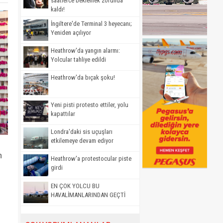
saatlerce beklemek zorunda
kaldı!
İngiltere'de Terminal 3 heyecanı;
Yeniden açılıyor
Heathrow'da yangın alarmı:
Yolcular tahliye edildi
Heathrow'da bıçak şoku!
Yeni pisti protesto ettiler, yolu
kapattılar
Londra'daki sis uçuşları
etkilemeye devam ediyor
n
Heathrow'a protestocular piste
girdi
EN ÇOK YOLCU BU
HAVALİMANLARINDAN GEÇTİ