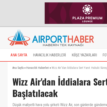
ANA SAYFA
HAVACILIK HABERLERİ
KÖŞE YAZARLARI
FO
Ana Sayfa
»
Havacılık Haberleri
»
Wizz Air'dan İddialara Sert Yanıt: Hukuki Süreç
Wizz Air'dan İddialara Se
Başlatılacak
Düşük maliyetli hava yolu şirketi Wizz Air, son günlerde gündeme 