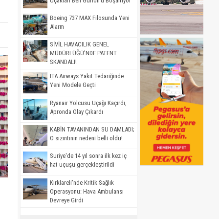
Uçakları Ben Gurion'u Boşaltıyor
Boeing 737 MAX Filosunda Yeni
Alarm
SİVİL HAVACILIK GENEL
MÜDÜRLÜĞÜ'NDE PATENT
SKANDALI!
ITA Airways Yakıt Tedariğinde
Yeni Modele Geçti
Ryanair Yolcusu Uçağı Kaçırdı,
Apronda Olay Çıkardı
KABİN TAVANINDAN SU DAMLADI;
O sızıntının nedeni belli oldu!
Suriye'de 14 yıl sonra ilk kez iç
hat uçuşu gerçekleştirildi
Kırklareli'nde Kritik Sağlık
Operasyonu: Hava Ambulansı
Devreye Girdi