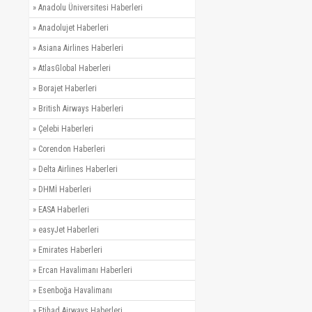
»
Anadolu Üniversitesi Haberleri
»
Anadolujet Haberleri
»
Asiana Airlines Haberleri
»
AtlasGlobal Haberleri
»
Borajet Haberleri
»
British Airways Haberleri
»
Çelebi Haberleri
»
Corendon Haberleri
»
Delta Airlines Haberleri
»
DHMİ Haberleri
»
EASA Haberleri
»
easyJet Haberleri
»
Emirates Haberleri
»
Ercan Havalimanı Haberleri
»
Esenboğa Havalimanı
»
Etihad Airways Haberleri