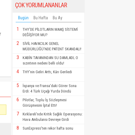
ÇOK YORUMLANANLAR
Bugün
Bu Hafta
Bu Ay
1
THY’DE PİLOTLARIN MAAŞ SİSTEMİ
r
DEĞİŞİYOR MU?
2
SİVİL HAVACILIK GENEL
MÜDÜRLÜĞÜ'NDE PATENT SKANDALI!
3
KABİN TAVANINDAN SU DAMLADI; O
sızıntının nedeni belli oldu!
4
THY’nin Geliri Arttı, Kârı Geriledi
5
İspanya ve Fransa'daki Görev Sona
Erdi: 4 Türk Uçağı Yurda Döndü
6
Pilotlar, Toplu İş Sözleşmesi
Görüşmesini İptal Etti!
7
Kırklareli'nde Kritik Sağlık Operasyonu:
Hava Ambulansı Devreye Girdi
8
SunExpress’ten rekor hafta sonu