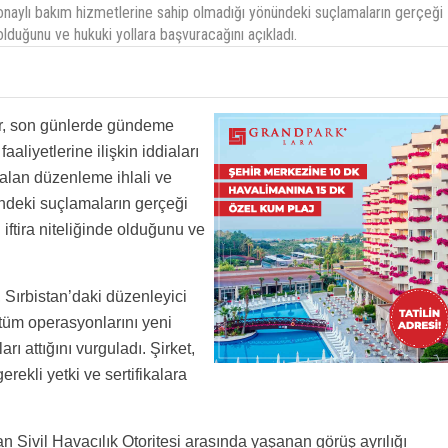
e onaylı bakım hizmetlerine sahip olmadığı yönündeki suçlamaların gerçeği
 olduğunu ve hukuki yollara başvuracağını açıkladı.
Air, son günlerde gündeme
aliyetlerine ilişkin iddiaları
r alan düzenleme ihlali ve
ndeki suçlamaların gerçeği
 iftira niteliğinde olduğunu ve
 Sırbistan’daki düzenleyici
 tüm operasyonlarını yeni
rı attığını vurguladı. Şirket,
kli yetki ve sertifikalara
an Sivil Havacılık Otoritesi arasında yaşanan görüş ayrılığı