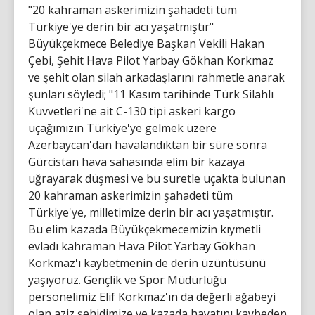
"20 kahraman askerimizin şahadeti tüm
Türkiye'ye derin bir acı yaşatmıştır"
Büyükçekmece Belediye Başkan Vekili Hakan
Çebi, Şehit Hava Pilot Yarbay Gökhan Korkmaz
ve şehit olan silah arkadaşlarını rahmetle anarak
şunları söyledi; "11 Kasım tarihinde Türk Silahlı
Kuvvetleri'ne ait C-130 tipi askeri kargo
uçağımızın Türkiye'ye gelmek üzere
Azerbaycan'dan havalandıktan bir süre sonra
Gürcistan hava sahasında elim bir kazaya
uğrayarak düşmesi ve bu suretle uçakta bulunan
20 kahraman askerimizin şahadeti tüm
Türkiye'ye, milletimize derin bir acı yaşatmıştır.
Bu elim kazada Büyükçekmecemizin kıymetli
evladı kahraman Hava Pilot Yarbay Gökhan
Korkmaz'ı kaybetmenin de derin üzüntüsünü
yaşıyoruz. Gençlik ve Spor Müdürlüğü
personelimiz Elif Korkmaz'ın da değerli ağabeyi
olan aziz şehidimize ve kazada hayatını kaybeden