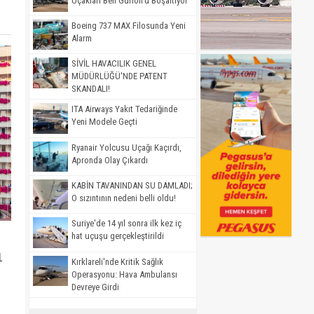
Uçakları Ben Gurion'u Boşaltıyor
Boeing 737 MAX Filosunda Yeni
Alarm
SİVİL HAVACILIK GENEL
MÜDÜRLÜĞÜ'NDE PATENT
SKANDALI!
ITA Airways Yakıt Tedariğinde
Yeni Modele Geçti
Ryanair Yolcusu Uçağı Kaçırdı,
Apronda Olay Çıkardı
KABİN TAVANINDAN SU DAMLADI;
O sızıntının nedeni belli oldu!
Suriye'de 14 yıl sonra ilk kez iç
hat uçuşu gerçekleştirildi
1
Kırklareli'nde Kritik Sağlık
Operasyonu: Hava Ambulansı
Devreye Girdi