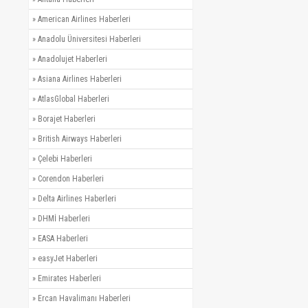
»
American Airlines Haberleri
»
Anadolu Üniversitesi Haberleri
»
Anadolujet Haberleri
»
Asiana Airlines Haberleri
»
AtlasGlobal Haberleri
»
Borajet Haberleri
»
British Airways Haberleri
»
Çelebi Haberleri
»
Corendon Haberleri
»
Delta Airlines Haberleri
»
DHMİ Haberleri
»
EASA Haberleri
»
easyJet Haberleri
»
Emirates Haberleri
»
Ercan Havalimanı Haberleri