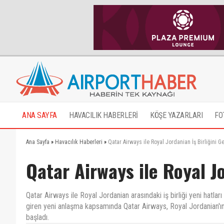
ANA SAYFA
HAVACILIK HABERLERİ
KÖŞE YAZARLARI
FO
Ana Sayfa
»
Havacılık Haberleri
»
Qatar Airways ile Royal Jordanian İş Birliğini Ge
Qatar Airways ile Royal Jo
Qatar Airways ile Royal Jordanian arasındaki iş birliği yeni hatla
giren yeni anlaşma kapsamında Qatar Airways, Royal Jordanian'ın
başladı.