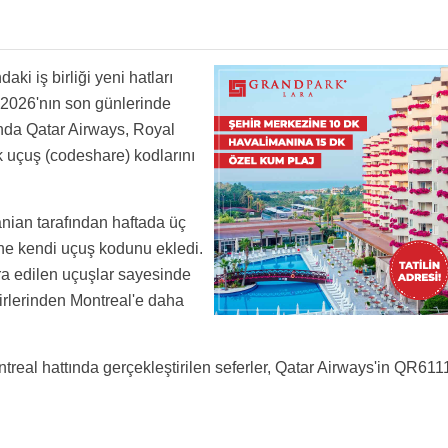
ki iş birliği yeni hatları
 2026'nın son günlerinde
nda Qatar Airways, Royal
k uçuş (codeshare) kodlarını
nian tarafından haftada üç
ne kendi uçuş kodunu ekledi.
ra edilen uçuşlar sayesinde
irlerinden Montreal'e daha
al hattında gerçekleştirilen seferler, Qatar Airways'in QR611