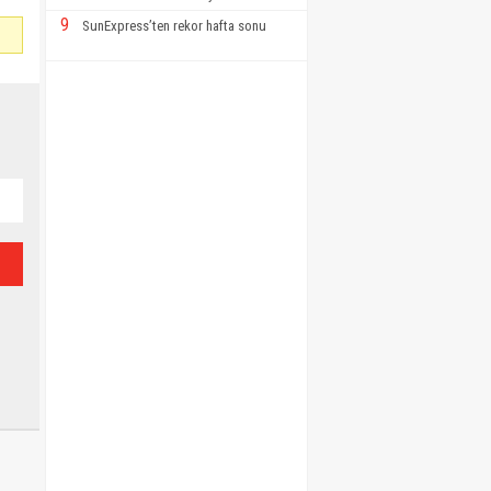
9
SunExpress’ten rekor hafta sonu