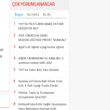
ÇOK YORUMLANANLAR
Bugün
Bu Hafta
Bu Ay
1
THY’DE PİLOTLARIN MAAŞ SİSTEMİ
DEĞİŞİYOR MU?
2
SİVİL HAVACILIK GENEL
MÜDÜRLÜĞÜ'NDE PATENT SKANDALI!
3
Ayjet'e ait eğitim uçağı kırıma uğradı
ir
la
4
KABİN TAVANINDAN SU DAMLADI; O
sızıntının nedeni belli oldu!
5
THY’nin Geliri Arttı, Kârı Geriledi
6
İspanya ve Fransa'daki Görev Sona
Erdi: 4 Türk Uçağı Yurda Döndü
7
Pilotlar, Toplu İş Sözleşmesi
Görüşmesini İptal Etti!
8
Kırklareli'nde Kritik Sağlık Operasyonu:
Hava Ambulansı Devreye Girdi