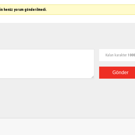
çin henüz yorum gönderilmedi.
Kalan karakter
1000
Gönder