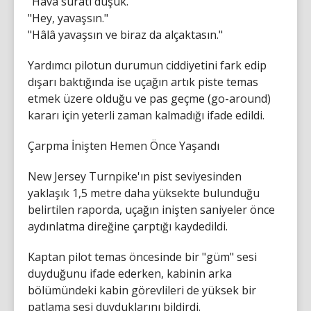
"Hava sürati düşük."
"Hey, yavaşsın."
"Hâlâ yavaşsın ve biraz da alçaktasın."
Yardımcı pilotun durumun ciddiyetini fark edip
dışarı baktığında ise uçağın artık piste temas
etmek üzere olduğu ve pas geçme (go-around)
kararı için yeterli zaman kalmadığı ifade edildi.
Çarpma İnişten Hemen Önce Yaşandı
New Jersey Turnpike'ın pist seviyesinden
yaklaşık 1,5 metre daha yüksekte bulunduğu
belirtilen raporda, uçağın inişten saniyeler önce
aydınlatma direğine çarptığı kaydedildi.
Kaptan pilot temas öncesinde bir "güm" sesi
duyduğunu ifade ederken, kabinin arka
bölümündeki kabin görevlileri de yüksek bir
patlama sesi duyduklarını bildirdi.