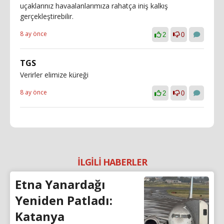
uçaklarınız havaalanlarımıza rahatça iniş kalkış
gerçekleştirebilir.
8 ay önce
2
0
TGS
Verirler elimize küreği
8 ay önce
2
0
İLGİLİ HABERLER
Etna Yanardağı
Yeniden Patladı:
Katanya