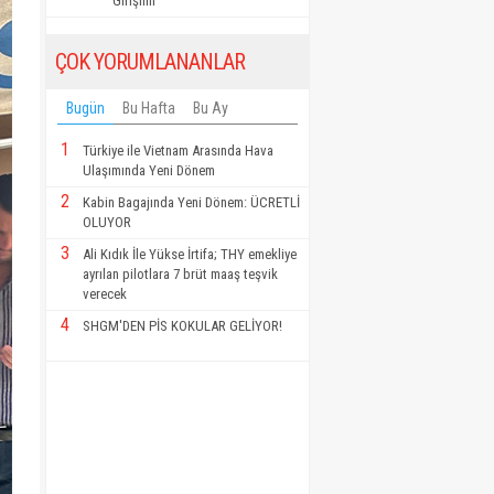
Girişimi"
ÇOK YORUMLANANLAR
Bugün
Bu Hafta
Bu Ay
1
Türkiye ile Vietnam Arasında Hava
Ulaşımında Yeni Dönem
2
Kabin Bagajında Yeni Dönem: ÜCRETLİ
OLUYOR
3
Ali Kıdık İle Yükse İrtifa; THY emekliye
ayrılan pilotlara 7 brüt maaş teşvik
verecek
4
SHGM'DEN PİS KOKULAR GELİYOR!