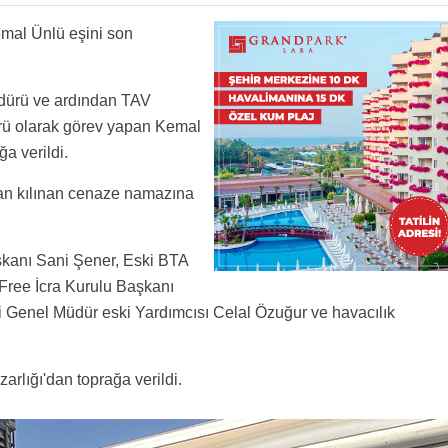
LSUN EFSANA HAVACILIGIN USTADIMIZ MUHTEREM KEMAL BEY ABIMIZE VE RABBIM GERI
P ETSIN.
için yaptıklarını hep imrenerek takip ettik. Böyle çalışan dostu birinin eşi de en az
emal Ünlü eşini son
lah
üdürü ve ardından TAV
rü olarak görev yapan Kemal
a verildi.
an kılınan cenaze namazına
aşkanı Sani Şener, Eski BTA
 Free İcra Kurulu Başkanı
 Genel Müdür eski Yardımcısı Celal Özuğur ve havacılık
lığı'dan toprağa verildi.