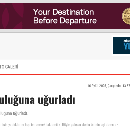
TO GALERİ
10 Eylül 2025, Çarşamba 13:5
culuğuna uğurladı
luğuna uğurladı.
 tüm ailesine başsağlığı diliyorum