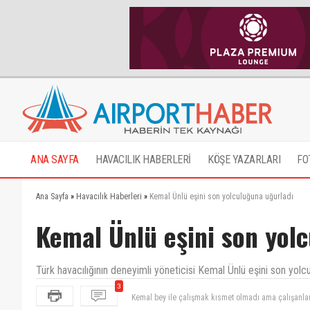
ANA SAYFA
HAVACILIK HABERLERİ
KÖŞE YAZARLARI
FO
Ana Sayfa
»
Havacılık Haberleri
»
Kemal Ünlü eşini son yolculuğuna uğurladı
Kemal Ünlü eşini son yol
Türk havacılığının deneyimli yöneticisi Kemal Ünlü eşini son yolcu
3
Allah'ım rahmet eylesin mekanı cennet olsun inşallah