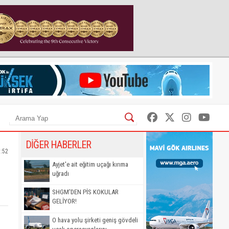
DİĞER HABERLER
7:52
Ayjet'e ait eğitim uçağı kırıma
uğradı
SHGM'DEN PİS KOKULAR
GELİYOR!
O hava yolu şirketi geniş gövdeli