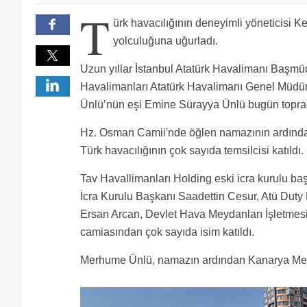
MERHUMUN RUHU SAD,KABRI NUR,MAKAMI CENNET O
T
KALANLARA SABRI CEMIL VE HAYIRLI BIR OMUR NASI
Kemal bey ile çalışmak kısmet olmadı ama çalışanları 
ürk havacılığının deneyimli yöneticisi K
kendisi kadar değerlidir. Mekanı cennet olsun inşAl
yolculuğuna uğurladı.
Uzun yıllar İstanbul Atatürk Havalimanı Başm
Havalimanları Atatürk Havalimanı Genel Müdü
Ünlü’nün eşi Emine Sürayya Ünlü bugün toprağ
Hz. Osman Camii'nde öğlen namazının ardınd
Türk havacılığının çok sayıda temsilcisi katıldı.
Tav Havallimanları Holding eski icra kurulu b
İcra Kurulu Başkanı Saadettin Cesur, Atü Duty
Ersan Arcan, Devlet Hava Meydanları İşletmesi
camiasından çok sayıda isim katıldı.
Merhume Ünlü, namazın ardından Kanarya Mezar