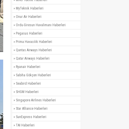
»
MyTeknik Haberleri
»
Onur Air Haberleri
»
Ordu-Giresun Havalimanı Haberleri
»
Pegasus Haberleri
»
Prima Havacılık Haberleri
»
Qantas Airways Haberleri
»
Qatar Airways Haberleri
»
Ryanair Haberleri
»
Sabiha Gökçen Haberleri
»
Seabird Haberleri
»
SHGM Haberleri
»
Singapore Airlines Haberleri
»
Star Alliance Haberleri
»
SunExpress Haberleri
»
TAI Haberleri