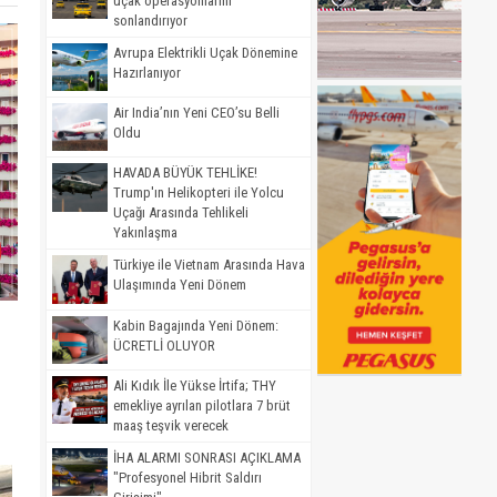
uçak operasyonlarını
sonlandırıyor
Avrupa Elektrikli Uçak Dönemine
Hazırlanıyor
Air India’nın Yeni CEO’su Belli
Oldu
HAVADA BÜYÜK TEHLİKE!
Trump'ın Helikopteri ile Yolcu
Uçağı Arasında Tehlikeli
Yakınlaşma
Türkiye ile Vietnam Arasında Hava
Ulaşımında Yeni Dönem
Kabin Bagajında Yeni Dönem:
ÜCRETLİ OLUYOR
Ali Kıdık İle Yükse İrtifa; THY
emekliye ayrılan pilotlara 7 brüt
maaş teşvik verecek
İHA ALARMI SONRASI AÇIKLAMA
"Profesyonel Hibrit Saldırı