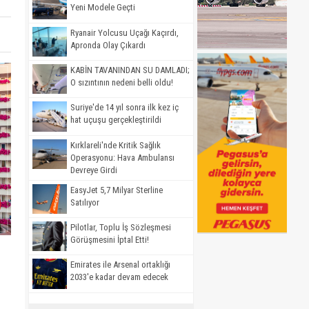
Yeni Modele Geçti
Ryanair Yolcusu Uçağı Kaçırdı,
Apronda Olay Çıkardı
KABİN TAVANINDAN SU DAMLADI;
O sızıntının nedeni belli oldu!
Suriye'de 14 yıl sonra ilk kez iç
hat uçuşu gerçekleştirildi
Kırklareli'nde Kritik Sağlık
Operasyonu: Hava Ambulansı
Devreye Girdi
EasyJet 5,7 Milyar Sterline
Satılıyor
Pilotlar, Toplu İş Sözleşmesi
Görüşmesini İptal Etti!
Emirates ile Arsenal ortaklığı
2033'e kadar devam edecek