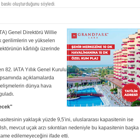
i baskı oluşturduğunu söyledi.
ATA) Genel Direktörü Willie
 gerilimlerin ve yükselen
sektörünün kârlılığı üzerinde
n 82. IATA Yıllık Genel Kurulu
apsamında açıklamalarda
gelişmelerin dünya hava
guladı.
necek"
asitesinin yaklaşık yüzde 9,5'ini, uluslararası kapasitenin ise
lsh, mevcut uçak arzı sıkıntıları nedeniyle bu kapasitenin başka
ikame edilemeyeceğini ifade etti.