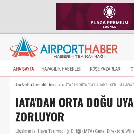
ANA SAYFA
HAVACILIK HABERLERİ
KÖŞE YAZARLARI
FO
Ana Sayfa
»
Havacılık Haberleri
»
IATA'DAN ORTA DOĞU UYARISI: GERİLİM HAVA
IATA'DAN ORTA DOĞU UYA
ZORLUYOR
Uluslararası Hava Taşımacılığı Birliği (IATA) Genel Direktörü Will