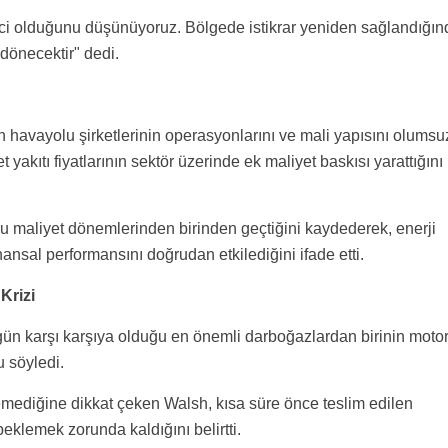
çici olduğunu düşünüyoruz. Bölgede istikrar yeniden sağlandığın
dönecektir" dedi.
n havayolu şirketlerinin operasyonlarını ve mali yapısını olumsu
t yakıtı fiyatlarının sektör üzerinde ek maliyet baskısı yarattığını
lu maliyet dönemlerinden birinden geçtiğini kaydederek, enerji
nansal performansını doğrudan etkilediğini ifade etti.
Krizi
gün karşı karşıya olduğu en önemli darboğazlardan birinin moto
 söyledi.
lemediğine dikkat çeken Walsh, kısa süre önce teslim edilen
beklemek zorunda kaldığını belirtti.