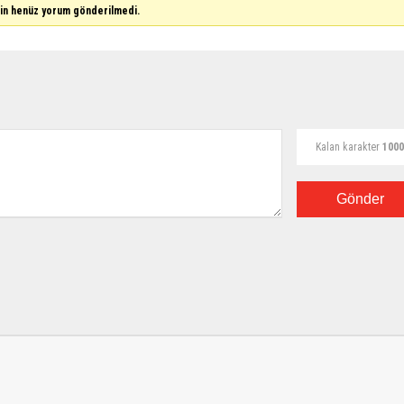
çin henüz yorum gönderilmedi.
Kalan karakter
1000
Gönder