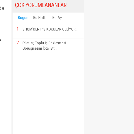
ÇOK YORUMLANANLAR
da
Bugün
Bu Hafta
Bu Ay
1
SHGM'DEN PİS KOKULAR GELİYOR!
z
2
Pilotlar, Toplu İş Sözleşmesi
Görüşmesini İptal Etti!
r