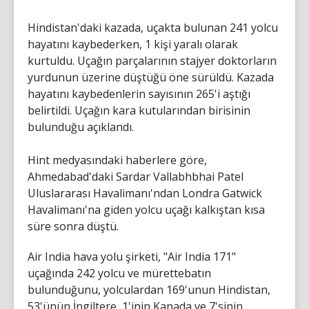
Hindistan'daki kazada, uçakta bulunan 241 yolcu
hayatını kaybederken, 1 kişi yaralı olarak
kurtuldu. Uçağın parçalarının stajyer doktorların
yurdunun üzerine düştüğü öne sürüldü. Kazada
hayatını kaybedenlerin sayısının 265'i aştığı
belirtildi. Uçağın kara kutularından birisinin
bulunduğu açıklandı.
Hint medyasındaki haberlere göre,
Ahmedabad'daki Sardar Vallabhbhai Patel
Uluslararası Havalimanı'ndan Londra Gatwick
Havalimanı'na giden yolcu uçağı kalkıştan kısa
süre sonra düştü.
Air India hava yolu şirketi, "Air India 171"
uçağında 242 yolcu ve mürettebatın
bulunduğunu, yolculardan 169'unun Hindistan,
53'ünün İngiltere, 1'inin Kanada ve 7'sinin