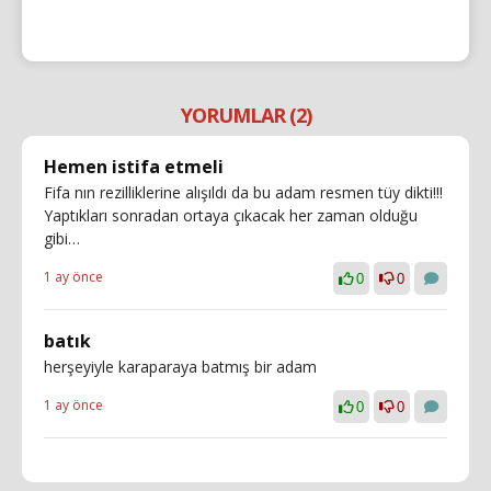
YORUMLAR (2)
Hemen istifa etmeli
Fifa nın rezilliklerine alışıldı da bu adam resmen tüy dikti!!!
Yaptıkları sonradan ortaya çıkacak her zaman olduğu
gibi…
1 ay önce
0
0
batık
herşeyiyle karaparaya batmış bir adam
1 ay önce
0
0