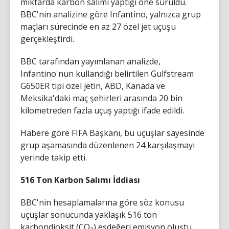
miktarda karbon salımı yaptığı öne sürüldü.
BBC'nin analizine göre Infantino, yalnızca grup
maçları sürecinde en az 27 özel jet uçuşu
gerçekleştirdi.
BBC tarafından yayımlanan analizde,
Infantino'nun kullandığı belirtilen Gulfstream
G650ER tipi özel jetin, ABD, Kanada ve
Meksika'daki maç şehirleri arasında 20 bin
kilometreden fazla uçuş yaptığı ifade edildi.
Habere göre FIFA Başkanı, bu uçuşlar sayesinde
grup aşamasında düzenlenen 24 karşılaşmayı
yerinde takip etti.
516 Ton Karbon Salımı İddiası
BBC'nin hesaplamalarına göre söz konusu
uçuşlar sonucunda yaklaşık 516 ton
karbondioksit (CO₂) eşdeğeri emisyon oluştu.