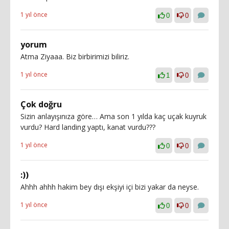
1 yıl önce
0
0
yorum
Atma Ziyaaa. Biz birbirimizi biliriz.
1 yıl önce
1
0
Çok doğru
Sizin anlayışınıza göre… Ama son 1 yılda kaç uçak kuyruk
vurdu? Hard landing yaptı, kanat vurdu???
1 yıl önce
0
0
:))
Ahhh ahhh hakim bey dışı ekşiyi içi bizi yakar da neyse.
1 yıl önce
0
0