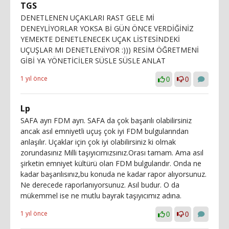
TGS
DENETLENEN UÇAKLARI RAST GELE Mİ
DENEYLİYORLAR YOKSA Bİ GÜN ÖNCE VERDİĞİNİZ
YEMEKTE DENETLENECEK UÇAK LİSTESİNDEKİ
UÇUŞLAR MI DENETLENİYOR :))) RESİM ÖĞRETMENİ
GİBİ YA YÖNETİCİLER SÜSLE SÜSLE ANLAT
1 yıl önce
0
0
Lp
SAFA ayrı FDM ayrı. SAFA da çok başarılı olabilirsiniz
ancak asıl emniyetli uçuş çok iyi FDM bulgularından
anlaşılır. Uçaklar için çok iyi olabilirsiniz ki olmak
zorundasınız Milli taşıyıcımızsınız.Orası tamam. Ama asıl
şirketin emniyet kültürü olan FDM bulgularıdır. Onda ne
kadar başarılısınız,bu konuda ne kadar rapor alıyorsunuz.
Ne derecede raporlanıyorsunuz. Asıl budur. O da
mükemmel ise ne mutlu bayrak taşıyıcımız adına.
1 yıl önce
0
0