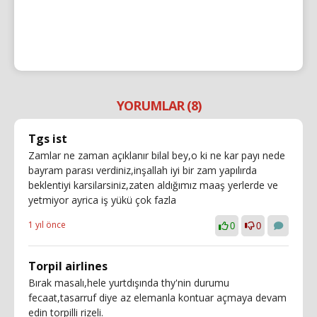
YORUMLAR (8)
Tgs ist
Zamlar ne zaman açıklanır bilal bey,o ki ne kar payı nede
bayram parası verdiniz,inşallah iyi bir zam yapılırda
beklentiyi karsilarsiniz,zaten aldığımız maaş yerlerde ve
yetmiyor ayrica iş yükü çok fazla
1 yıl önce
0
0
Torpil airlines
Bırak masalı,hele yurtdışında thy'nin durumu
fecaat,tasarruf diye az elemanla kontuar açmaya devam
edin torpilli rizeli.