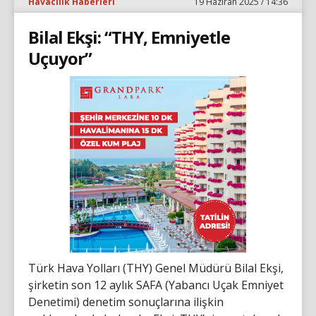
Havacılık Haberleri
19 Haziran 2025 / 14:36
Bilal Ekşi: “THY, Emniyetle
Uçuyor”
Türk Hava Yolları (THY) Genel Müdürü Bilal Ekşi,
şirketin son 12 aylık SAFA (Yabancı Uçak Emniyet
Denetimi) denetim sonuçlarına ilişkin