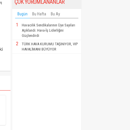
ÇOK YORUMLANANLAR
ı
Bugün
Bu Hafta
Bu Ay
1
Havacılık Sendikalarının Üye Sayıları
Açıklandı: Hava-İş Liderliğini
Güçlendirdi
2
TÜRK HAVA KURUMU TAŞINIYOR, VIP
ki
HAVALİMANI BÜYÜYOR