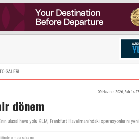
TO GALERİ
09 Haziran 2026, Salı 14:2
 bir dönem
da'nın ulusal hava yolu KLM, Frankfurt Havalimanı'ndaki operasyonlarını yeni
liğinde olması şaka mı