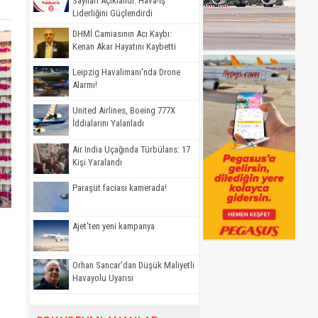
Sayıları Açıklandı: Hava-İş
Liderliğini Güçlendirdi
DHMİ Camiasının Acı Kaybı:
Kenan Akar Hayatını Kaybetti
Leipzig Havalimanı'nda Drone
Alarmı!
United Airlines, Boeing 777X
İddialarını Yalanladı
Air India Uçağında Türbülans: 17
Kişi Yaralandı
Paraşüt faciası kamerada!
Ajet'ten yeni kampanya
Orhan Sancar’dan Düşük Maliyetli
Havayolu Uyarısı