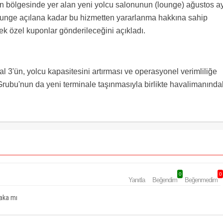
 bölgesinde yer alan yeni yolcu salonunun (lounge) ağustos ay
lounge açılana kadar bu hizmetten yararlanma hakkına sahip
lecek özel kuponlar gönderileceğini açıkladı.
 3'ün, yolcu kapasitesini artırması ve operasyonel verimliliğe
rubu'nun da yeni terminale taşınmasıyla birlikte havalimanında
0
0
Yanıtla
Beğendim
Beğenmedim
şaka mı