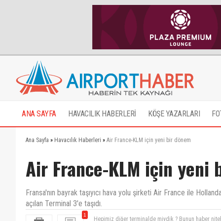
ANA SAYFA
HAVACILIK HABERLERİ
KÖŞE YAZARLARI
FO
Ana Sayfa
»
Havacılık Haberleri
»
Air France-KLM için yeni bir dönem
Air France-KLM için yeni
Fransa'nın bayrak taşıyıcı hava yolu şirketi Air France ile Hollan
açılan Terminal 3'e taşıdı.
1
Hepimiz diğer terminalde miydik ? Bunun haber nite