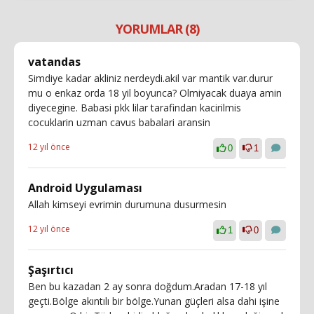
YORUMLAR (8)
vatandas
Simdiye kadar akliniz nerdeydi.akil var mantik var.durur
mu o enkaz orda 18 yil boyunca? Olmiyacak duaya amin
diyecegine. Babasi pkk lilar tarafindan kacirilmis
cocuklarin uzman cavus babalari aransin
12 yıl önce
0
1
Android Uygulaması
Allah kimseyi evrimin durumuna dusurmesin
12 yıl önce
1
0
Şaşırtıcı
Ben bu kazadan 2 ay sonra doğdum.Aradan 17-18 yıl
geçti.Bölge akıntılı bir bölge.Yunan güçleri alsa dahi işine