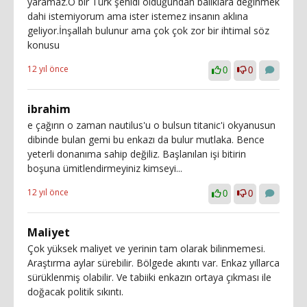
yaramaz.O bir Türk şehidi olduğundan balıklara değinmek
dahi istemiyorum ama ister istemez insanın aklına
geliyor.İnşallah bulunur ama çok çok zor bir ihtimal söz
konusu
12 yıl önce
0
0
ibrahim
e çağırın o zaman nautilus'u o bulsun titanic'i okyanusun
dibinde bulan gemi bu enkazı da bulur mutlaka. Bence
yeterli donanıma sahip değiliz. Başlanılan işi bitirin
boşuna ümitlendirmeyiniz kimseyi...
12 yıl önce
0
0
Maliyet
Çok yüksek maliyet ve yerinin tam olarak bilinmemesi.
Araştırma aylar sürebilir. Bölgede akıntı var. Enkaz yıllarca
sürüklenmiş olabilir. Ve tabiiki enkazın ortaya çıkması ile
doğacak politik sıkıntı.