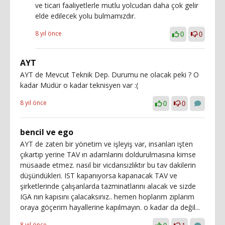
ve ticari faaliyetlerle mutlu yolcudan daha çok gelir
elde edilecek yolu bulmamızdır.
8 yıl önce
0
0
AYT
AYT de Mevcut Teknik Dep. Durumu ne olacak peki ? O
kadar Müdür o kadar teknisyen var :(
8 yıl önce
0
0
bencil ve ego
AYT de zaten bir yönetim ve işleyiş var, insanları işten
çıkartıp yerine TAV ın adamlarını doldurulmasına kimse
müsaade etmez. nasıl bir vicdansızlıktır bu tav dakilerin
düşündükleri. IST kapanıyorsa kapanacak TAV ve
şirketlerinde çalışanlarda tazminatlarını alacak ve sizde
IGA nın kapısını çalacaksınız.. hemen hoplarım zıplarım
oraya göçerim hayallerine kapılmayın. o kadar da değil...
8 yıl önce