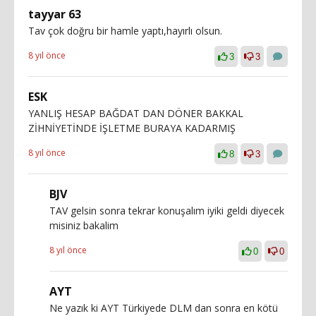
tayyar 63
Tav çok doğru bir hamle yaptı,hayırlı olsun.
8 yıl önce
3
3
ESK
YANLIŞ HESAP BAĞDAT DAN DÖNER BAKKAL
ZİHNİYETİNDE İŞLETME BURAYA KADARMIŞ
8 yıl önce
8
3
BJV
TAV gelsin sonra tekrar konuşalım iyiki geldi diyecek
misiniz bakalim
8 yıl önce
0
0
AYT
Ne yazık ki AYT Türkiyede DLM dan sonra en kötü