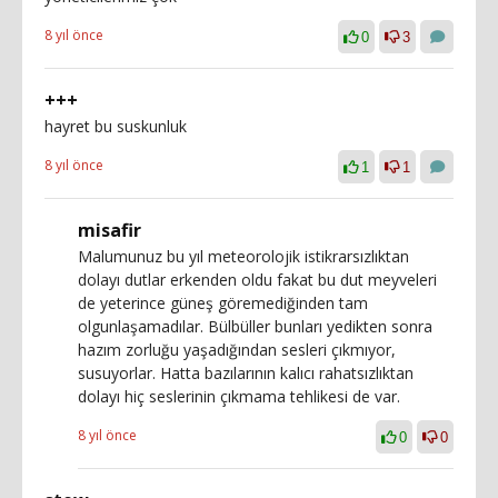
8 yıl önce
0
3
+++
hayret bu suskunluk
8 yıl önce
1
1
misafir
Malumunuz bu yıl meteorolojik istikrarsızlıktan
dolayı dutlar erkenden oldu fakat bu dut meyveleri
de yeterince güneş göremediğinden tam
olgunlaşamadılar. Bülbüller bunları yedikten sonra
hazım zorluğu yaşadığından sesleri çıkmıyor,
susuyorlar. Hatta bazılarının kalıcı rahatsızlıktan
dolayı hiç seslerinin çıkmama tehlikesi de var.
8 yıl önce
0
0