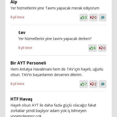
Alp
Yer hizmetlerini yine Tavmı yapacak merak ediyorum
8 yıl önce
0
0
tav
Yer hizmetlerini yine tavmı yapacak derken?
8 yıl önce
6
0
Bir AYT Personeli
Hem Antalya Havalimanı hem de TAV için hayırlı, uğurlu
olsun. TAV'ın başarılarının devamını dilerim.
8 yıl önce
7
2
HTF Havaş
Hayırlı olsun AYT ile daha fazla güçlü olacağız fakat
zorluklar şimdi başlıyor adam yok iş bilmeyen
yöneticilerimiz çok