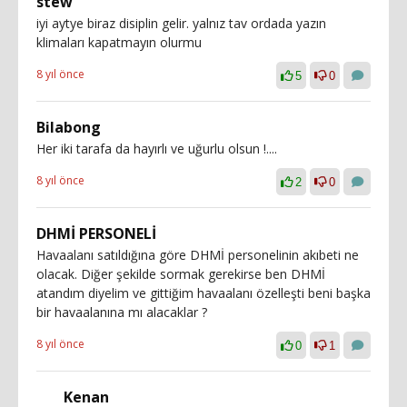
stew
iyi aytye biraz disiplin gelir. yalnız tav ordada yazın
klimaları kapatmayın olurmu
8 yıl önce
5
0
Bilabong
Her iki tarafa da hayırlı ve uğurlu olsun !....
8 yıl önce
2
0
DHMİ PERSONELİ
Havaalanı satıldığına göre DHMİ personelinin akıbeti ne
olacak. Diğer şekilde sormak gerekirse ben DHMİ
atandım diyelim ve gittiğim havaalanı özelleşti beni başka
bir havaalanına mı alacaklar ?
8 yıl önce
0
1
Kenan