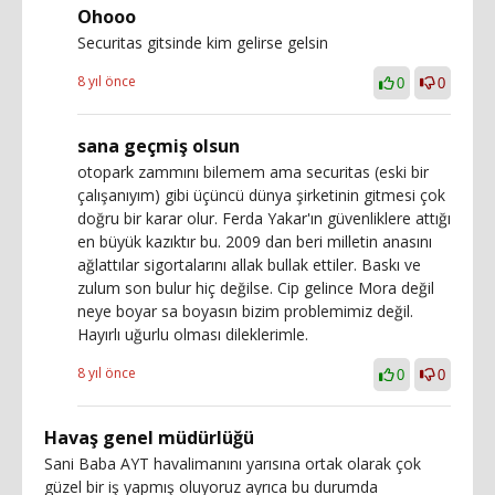
Ohooo
Securitas gitsinde kim gelirse gelsin
8 yıl önce
0
0
sana geçmiş olsun
otopark zammını bilemem ama securitas (eski bir
çalışanıyım) gibi üçüncü dünya şirketinin gitmesi çok
doğru bir karar olur. Ferda Yakar'ın güvenliklere attığı
en büyük kazıktır bu. 2009 dan beri milletin anasını
ağlattılar sigortalarını allak bullak ettiler. Baskı ve
zulum son bulur hiç değilse. Cip gelince Mora değil
neye boyar sa boyasın bizim problemimiz değil.
Hayırlı uğurlu olması dileklerimle.
8 yıl önce
0
0
Havaş genel müdürlüğü
Sani Baba AYT havalimanını yarısına ortak olarak çok
güzel bir iş yapmış oluyoruz ayrıca bu durumda