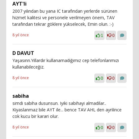
AYT'li
2007 yılından bu yana IC tarafından yerlerde sürünen
hizmet kalitesi ve personele verilmeyen önem, TAV
tarafından tekrar göklere yükselecek, Emin olun. :-)
8 yıl önce
1
0
D DAVUT
Yaşasınn.Yıllardır kullanamadığımız cep telefonlarımızı
kullanabileceğiz.
8 yıl önce
0
0
sabiha
simdi sabiha dusunsun. Iyiki sabihayi almadilar..
Kiyaslanmaz bile AYT ile... bence TAV AHL den ayrilince
cok kucu bir karari olur.
8 yıl önce
0
0