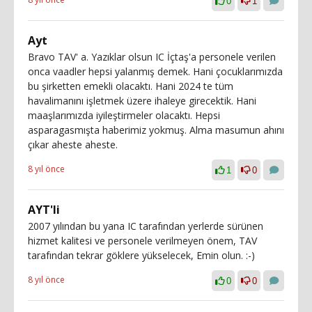
0
1
Ayt
Bravo TAV' a. Yazıklar olsun IC İçtaş'a personele verilen
onca vaadler hepsi yalanmış demek. Hani çocuklarımızda
bu şirketten emekli olacaktı. Hani 2024 te tüm
havalimanını işletmek üzere ihaleye girecektik. Hani
maaşlarımızda iyileştirmeler olacaktı. Hepsi
asparagasmışta haberimiz yokmuş. Alma masumun ahını
çıkar aheste aheste.
8 yıl önce
1
0
AYT'li
2007 yılından bu yana IC tarafından yerlerde sürünen
hizmet kalitesi ve personele verilmeyen önem, TAV
tarafından tekrar göklere yükselecek, Emin olun. :-)
8 yıl önce
0
0