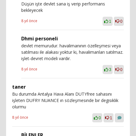
Düşün işte devlet sana iş verip performans
bekleyecek
8 yıl önce
1
0
Dhmi personeli
devlet memurudur. havalimanının özelleşmesi veya
satılması ile alakası yoktur ki, havalimanları satılmaz.
işlet-devret modeli vardır.
8 yıl önce
3
0
taner
Bu durumda Antalya Hava Alanı DUTYfree sahasını
işleten DUFRY NUANCE ın sözleşmesınde bır degısıklık
olurmu
8 yıl önce
0
1
BİLENLER