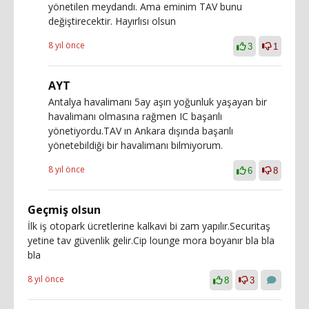
yönetilen meydandı. Ama eminim TAV bunu
değiştirecektir. Hayırlısı olsun
8 yıl önce
3
1
AYT
Antalya havalimanı 5ay aşırı yoğunluk yaşayan bir
havalimanı olmasına rağmen IC başarılı
yönetiyordu.TAV ın Ankara dışında başarılı
yönetebildiği bir havalimanı bilmiyorum.
8 yıl önce
6
8
Geçmiş olsun
İlk iş otopark ücretlerine kalkavi bi zam yapılır.Securitaş
yetine tav güvenlik gelir.Cip lounge mora boyanır bla bla
bla
8 yıl önce
8
3