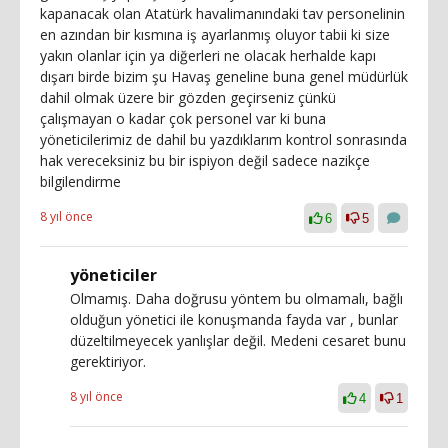
kapanacak olan Atatürk havalimanındaki tav personelinin
en azından bir kısmına iş ayarlanmış oluyor tabii ki size
yakın olanlar için ya diğerleri ne olacak herhalde kapı
dışarı birde bizim şu Havaş geneline buna genel müdürlük
dahil olmak üzere bir gözden geçirseniz çünkü
çalışmayan o kadar çok personel var ki buna
yöneticilerimiz de dahil bu yazdıklarım kontrol sonrasında
hak vereceksiniz bu bir ispiyon değil sadece nazikçe
bilgilendirme
8 yıl önce
6
5
yöneticiler
Olmamış. Daha doğrusu yöntem bu olmamalı, bağlı
olduğun yönetici ile konuşmanda fayda var , bunlar
düzeltilmeyecek yanlışlar değil. Medeni cesaret bunu
gerektiriyor.
8 yıl önce
4
1