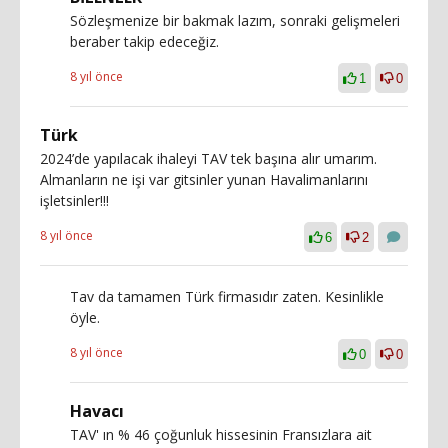
Sözleşmenize bir bakmak lazım, sonraki gelişmeleri
beraber takip edeceğiz.
8 yıl önce
1
0
Türk
2024’de yapılacak ihaleyi TAV tek başına alır umarım.
Almanların ne işi var gitsinler yunan Havalimanlarını
işletsinler!!!
8 yıl önce
6
2
Tav da tamamen Türk firmasıdır zaten. Kesinlikle
öyle.
8 yıl önce
0
0
Havacı
TAV' ın % 46 çoğunluk hissesinin Fransızlara ait