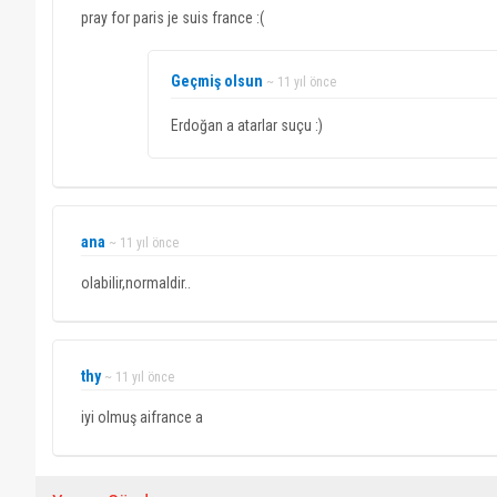
pray for paris je suis france :(
Geçmiş olsun
~ 11 yıl önce
Erdoğan a atarlar suçu :)
ana
~ 11 yıl önce
olabilir,normaldir..
thy
~ 11 yıl önce
iyi olmuş aifrance a