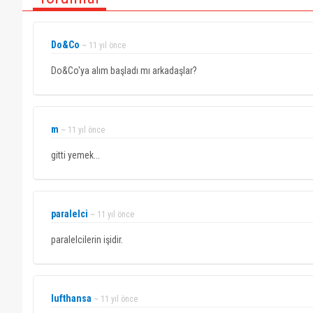
Do&Co
~ 11 yıl önce
Do&Co'ya alım başladı mı arkadaşlar?
m
~ 11 yıl önce
gitti yemek...
paralelci
~ 11 yıl önce
paralelcilerin işidir.
lufthansa
~ 11 yıl önce