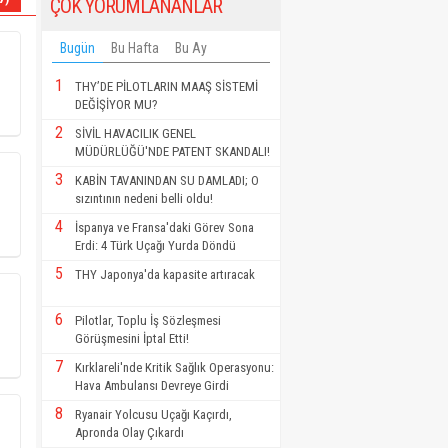
ÇOK YORUMLANANLAR
Bugün
Bu Hafta
Bu Ay
1
THY’DE PİLOTLARIN MAAŞ SİSTEMİ
DEĞİŞİYOR MU?
2
SİVİL HAVACILIK GENEL
MÜDÜRLÜĞÜ'NDE PATENT SKANDALI!
3
KABİN TAVANINDAN SU DAMLADI; O
sızıntının nedeni belli oldu!
4
İspanya ve Fransa'daki Görev Sona
Erdi: 4 Türk Uçağı Yurda Döndü
5
THY Japonya'da kapasite artıracak
6
Pilotlar, Toplu İş Sözleşmesi
Görüşmesini İptal Etti!
7
Kırklareli'nde Kritik Sağlık Operasyonu:
Hava Ambulansı Devreye Girdi
8
Ryanair Yolcusu Uçağı Kaçırdı,
Apronda Olay Çıkardı