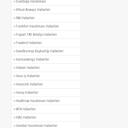
»
Esenboğa Havalimanı
»
Etihad Airways Haberleri
»
FAA Haberleri
»
Frankfurt Havalimanı Haberleri
»
Fraport TAV Antalya Haberleri
»
Freebird Haberleri
»
Genelkurmay Başkanlığı Haberleri
»
Germanwings Haberleri
»
Habom Haberleri
»
Hava İş Haberleri
»
Havacılık Haberleri
»
Havaş Haberleri
»
Heathrow Havalimanı Haberleri
»
IATA Haberleri
»
ICAO Haberleri
»
İstanbul Havalimanı Haberleri