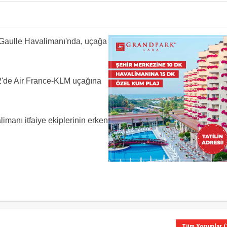
e Gaulle Havalimanı'nda, uçağa
2'de Air France-KLM uçağına
imanı itfaiye ekiplerinin erken
Tüm Yorumlar (