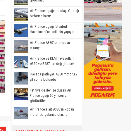
görüşüyor
Air France uçağında olay; Ortalığı
birbirine kattı!
Air France uçağı İstanbul
Havalimanı'na acil iniş yapıyor
Air France A380'leri filodan
çıkarıyor
Air France ve KLM havayolları
A350 ve B787'leri değiştirecek
Havada patlayan A380 motoru 2
yıl sonra bulundu
Fethiye'de denize düşen Air
France uçağı 65 yıl sonra
görüntülendi
Air France'a ait A380'in kopan
motor parçalarına ulaşıldı
7)