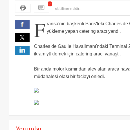
olabilir,normaldir..
7
iyi olmuş aifrance a
Do&Co'ya alım başladı mı arkadaşlar?
F
gitti yemek...
ransa'nın başkenti Paris'teki Charles d
paralelcilerin işidir.
pray for paris je suis france :(
yükleme yapan catering aracı yandı.
Charles de Gaulle Havalimanı'ndaki Terminal 
ikram yüklemek için catering aracı yanaştı.
Bir anda motor kısmından alev alan araca haval
müdahalesi olası bir faciayı önledi.
Yorumlar