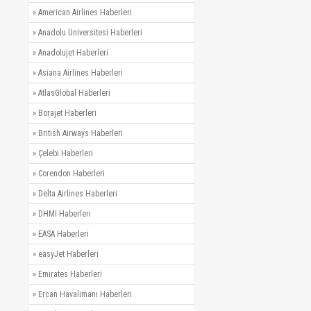
»
American Airlines Haberleri
»
Anadolu Üniversitesi Haberleri
»
Anadolujet Haberleri
»
Asiana Airlines Haberleri
»
AtlasGlobal Haberleri
»
Borajet Haberleri
»
British Airways Haberleri
»
Çelebi Haberleri
»
Corendon Haberleri
»
Delta Airlines Haberleri
»
DHMİ Haberleri
»
EASA Haberleri
»
easyJet Haberleri
»
Emirates Haberleri
»
Ercan Havalimanı Haberleri