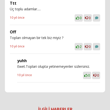
Ttt
Üç toplu adamlar.....
10 yıl önce
0
0
Off
Topları olmayan bir tek biz miyiz ?
10 yıl önce
2
0
yuhh
Ewet.Toplari olupta yetinemeyenler sizlersiniz.
10 yıl önce
0
0
İLGİLİ HABERLER