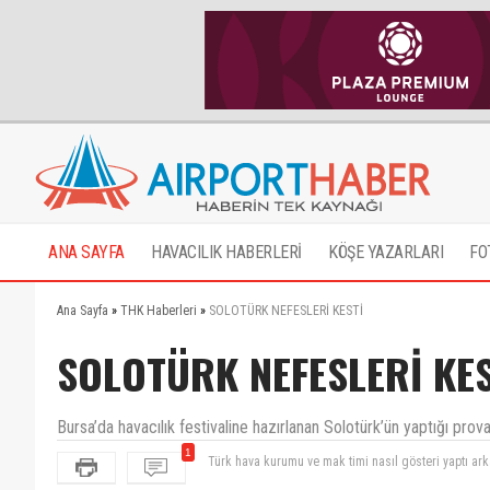
ANA SAYFA
HAVACILIK HABERLERİ
KÖŞE YAZARLARI
FO
Ana Sayfa
»
THK Haberleri
»
SOLOTÜRK NEFESLERİ KESTİ
SOLOTÜRK NEFESLERİ KES
Bursa’da havacılık festivaline hazırlanan Solotürk’ün yaptığı prova
1
Türk hava kurumu ve mak timi nasıl gösteri yaptı ark