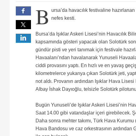
B
ursa’da havacılık festivaline hazırlanan
nefes kesti.
Bursa’da Işıklar Askeri Lisesi’nin Havacılık Bil
kapsamında gösteri yapacak olan Solotürk son 
gündür pisti ve yeri tanımak için festivale hazı
Havaalanı’ndan havalanarak Yunuseli Havaala
ciddi provasını yaptı. En hızlı ve en yavaş geçiş
kilometrelerce yukarıya çıkan Solotürk jeti, yapt
not aldı. Provanın ardından Işıklar Hava Lise
Albay İshak Dayıoğlu, telsizle Solotürk pilotunu 
Bugün Yunuseli’de Işıklar Askeri Lisesi’nin Hav
Saat 14.00 gibi vatandaşlar içeri girebilecek. 
Daha sonra mehter takımı, Türk Hava Kurumu (T
Hava Bandosu ve caz orkestrasının ardından Gru