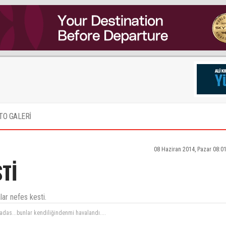
TO GALERİ
08 Haziran 2014, Pazar 08:0
Tİ
lar nefes kesti.
adas...bunlar kendiliğindenmi havalandı....