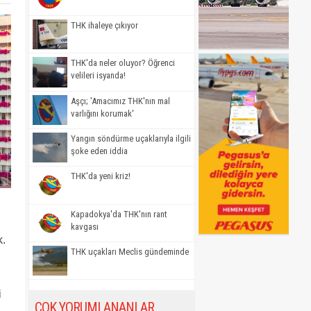
THK ihaleye çıkıyor
THK'da neler oluyor? Öğrenci
velileri isyanda!
Aşçı; 'Amacımız THK'nın mal
varlığını korumak'
Yangın söndürme uçaklarıyla ilgili
şoke eden iddia
THK'da yeni kriz!
Kapadokya'da THK'nın rant
kavgası
k.
THK uçakları Meclis gündeminde
i
ÇOK YORUMLANANLAR