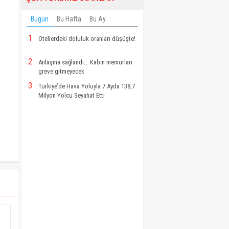
Bugün
Bu Hafta
Bu Ay
1
Otellerdeki doluluk oranları düşüşte!
2
Anlaşma sağlandı... Kabin memurları
greve gitmeyecek
3
Türkiye’de Hava Yoluyla 7 Ayda 138,7
Milyon Yolcu Seyahat Etti