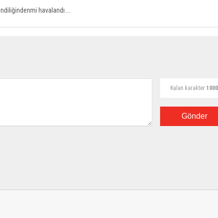
ndiliğindenmi havalandı....
Kalan karakter
1000
Gönder