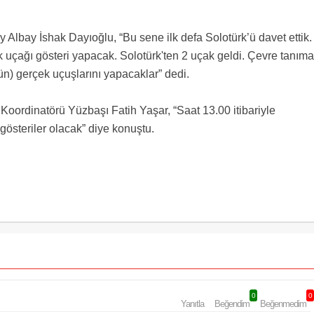
 Albay İshak Dayıoğlu, “Bu sene ilk defa Solotürk’ü davet ettik.
ık uçağı gösteri yapacak. Solotürk'ten 2 uçak geldi. Çevre tanıma
ün) gerçek uçuşlarını yapacaklar” dedi.
uş Koordinatörü Yüzbaşı Fatih Yaşar, “Saat 13.00 itibariyle
gösteriler olacak” diye konuştu.
0
0
Yanıtla
Beğendim
Beğenmedim