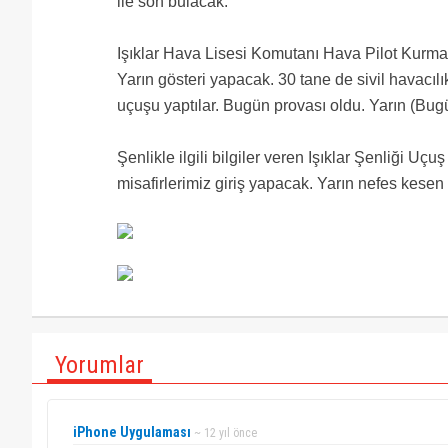
ile son bulacak.
Işıklar Hava Lisesi Komutanı Hava Pilot Kurmay
Yarın gösteri yapacak. 30 tane de sivil havacıl
uçuşu yaptılar. Bugün provası oldu. Yarın (Bug
Şenlikle ilgili bilgiler veren Işıklar Şenliği Uç
misafirlerimiz giriş yapacak. Yarın nefes kesen 
Yorumlar
iPhone Uygulaması
~ 12 yıl önce