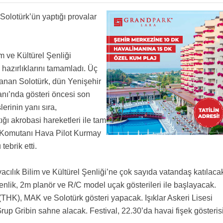
 Solotürk’ün yaptığı provalar
im ve Kültürel Şenliği
hazırlıklarını tamamladı. Üç
rlanan Solotürk, dün Yenişehir
nı’nda gösteri öncesi son
lerinin yanı sıra,
ığı akrobasi hareketleri ile tam
si Komutanı Hava Pilot Kurmay
tebrik etti.
acılık Bilim ve Kültürel Şenliği’ne çok sayıda vatandaş katılaca
Şenlik, 2m planör ve R/C model uçak gösterileri ile başlayacak.
HK), MAK ve Solotürk gösteri yapacak. Işıklar Askeri Lisesi
p Gribin sahne alacak. Festival, 22.30’da havai fişek gösteris