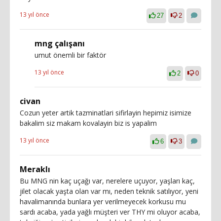
13 yıl önce
27
2
mng çalışanı
umut önemli bir faktör
13 yıl önce
2
0
civan
Cozun yeter artik tazminatlari sifirlayin hepimiz isimize
bakalim siz makam kovalayin biz is yapalim
13 yıl önce
6
3
Meraklı
Bu MNG nin kaç uçağı var, nerelere uçuyor, yaşları kaç,
jilet olacak yaşta olan var mı, neden teknik satılıyor, yeni
havalimanında bunlara yer verilmeyecek korkusu mu
sardı acaba, yada yağlı müşteri ver THY mi oluyor acaba,