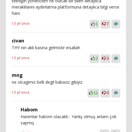
tekniğin yöneticileri ne olacak bir bilen detaylıca
meraklılarını aydınlatma platformuna detaylıca bilgi verse
hani.
13 yıl önce
1
7
civan
THY nin akli basina gelmistir insallah
13 yıl önce
2
3
mng
ne olcagimiz belli degil babasiz gibiyiz
13 yıl önce
11
0
Habom
Hanımlar habom olacaktı . Yanlış olmuş anlam çok
sapmış