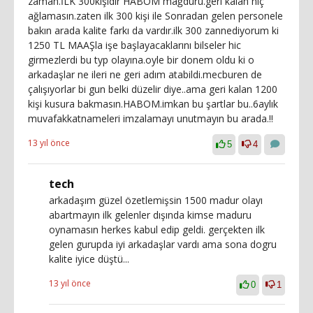
zaman.İLK 300kişidir HABOM mağduru.geri kalan hiç
ağlamasın.zaten ilk 300 kişi ile Sonradan gelen personele
bakın arada kalite farkı da vardır.ilk 300 zannediyorum ki
1250 TL MAAŞla işe başlayacaklarını bilseler hic
girmezlerdi bu typ olayına.oyle bir donem oldu ki o
arkadaşlar ne ileri ne geri adım atabildi.mecburen de
çalışıyorlar bi gun belki düzelir diye..ama geri kalan 1200
kişi kusura bakmasın.HABOM.imkan bu şartlar bu..6aylık
muvafakkatnameleri imzalamayı unutmayın bu arada.!!
13 yıl önce
5
4
tech
arkadaşım güzel özetlemişsin 1500 madur olayı
abartmayın ilk gelenler dışında kimse maduru
oynamasın herkes kabul edip geldi. gerçekten ilk
gelen gurupda iyi arkadaşlar vardı ama sona dogru
kalite iyice düştü...
13 yıl önce
0
1