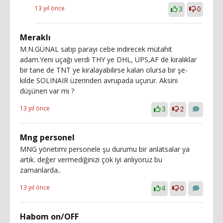
13 yıl önce
3
0
Meraklı
M.N.GÜNAL satıp parayı cebe indirecek mütahit
adam.Yeni uçağı verdi THY ye DHL, UPS,AF de kiralıklar
bir tane de TNT ye kiralayabilirse kalan olursa bir şe-
kilde SOLINAIR üzerinden avrupada uçurur. Aksini
düşünen var mı ?
13 yıl önce
3
2
Mng personel
MNG yönetimi personele şu durumu bir anlatsalar ya
artık. değer vermediğinizi çok iyi anlıyoruz bu
zamanlarda..
13 yıl önce
4
0
Habom on/OFF