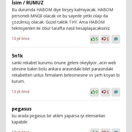
İsim / RUMUZ
Bu durumda HABOM diye birşey kalmıyacak. HABOM
personeli MNGli olacak ve bu sayede yetki olayı da
çözülmüş olacak. Güzel taktik THY. Ama HABOM
teknisyenleri ile öbür tarafta nasıl hesaplaşacaksınız.
13 yıl önce
5
1
5n1k
sanki rekabet kurumu önune geleni okeyliyor...acin web
sitesine bakin bolu ankara arasindaki bilet parasindaki
rekabetten unlus firmalarin birlesmesine vs şerh koyan bi
kurum.
13 yıl önce
0
1
pegasus
bu arada pegasus bir atılım yaparsa iyi elemanları
kapabilir.