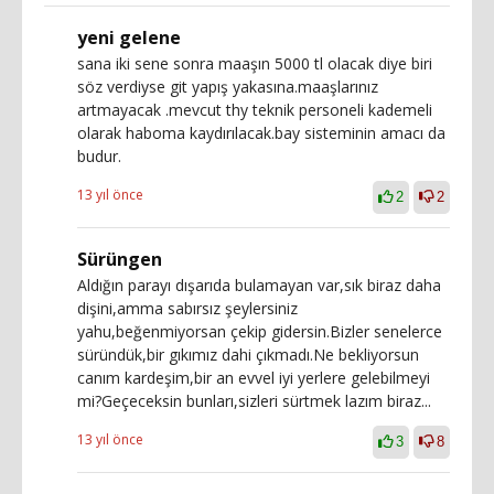
yeni gelene
sana iki sene sonra maaşın 5000 tl olacak diye biri
söz verdiyse git yapış yakasına.maaşlarınız
artmayacak .mevcut thy teknik personeli kademeli
olarak haboma kaydırılacak.bay sisteminin amacı da
budur.
13 yıl önce
2
2
Sürüngen
Aldığın parayı dışarıda bulamayan var,sık biraz daha
dişini,amma sabırsız şeylersiniz
yahu,beğenmiyorsan çekip gidersin.Bizler senelerce
süründük,bir gıkımız dahi çıkmadı.Ne bekliyorsun
canım kardeşim,bir an evvel iyi yerlere gelebilmeyi
mi?Geçeceksin bunları,sizleri sürtmek lazım biraz...
13 yıl önce
3
8