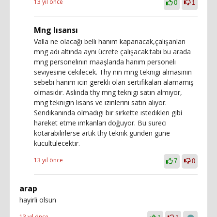
13 yıl önce
0
1
Mng lısansı
Valla ne olacağı bellı hanım kapanacak,çalışanları
mng adı altında aynı ücrete çalışacak.tabı bu arada
mng personelının maaşlarıda hanım personelı
sevıyesıne cekılecek. Thy nın mng teknıgı almasının
sebebı hanım ıcın gereklı olan sertıfıkaları alamamış
olmasıdır. Aslında thy mng teknıgı satın almıyor,
mng teknıgın lısans ve ızınlerını satın alıyor.
Sendıkanında olmadıgı bır sırkette ıstedıklerı gibi
hareket etme ımkanları doğuyor. Bu surecı
kotarabılırlerse artık thy teknık günden güne
kucultulecektır.
13 yıl önce
7
0
arap
hayirli olsun
13 yıl önce