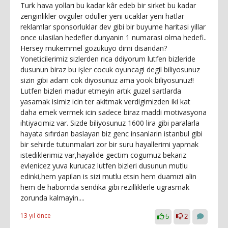
Turk hava yolları bu kadar kâr edeb bir sirket bu kadar
zenginlikler ovguler oduller yeni ucaklar yeni hatlar
reklamlar sponsorluklar dev gibi bir buyume haritasi yillar
once ulasilan hedefler dunyanin 1 numarasi olma hedefi..
Hersey mukemmel gozukuyo dimi dısaridan?
Yoneticilerimiz sizlerden rica ddiyorum lutfen bizleride
dusunun biraz bu işler cocuk oyuncagi degil biliyosunuz
sizin gibi adam cok diyosunuz ama yook biliyosunuz!!
Lutfen bizleri madur etmeyin artık guzel sartlarda
yasamak isimiz icin ter akitmak verdigimizden iki kat
daha emek vermek icin sadece biraz maddi motivasyona
ihtiyacimiz var. Sizde biliyosunuz 1600 lira gibi paralarla
hayata sıfırdan baslayan biz genc insanlarin istanbul gibi
bir sehirde tutunmalari zor bir suru hayallerimi yapmak
istediklerimiz var,hayalide gectim cogumuz bekariz
evlenicez yuva kurucaz lutfen bizleri dusunun mutlu
edinki,hem yapilan is sizi mutlu etsin hem duamızi alin
hem de habomda sendika gibi rezilliklerle ugrasmak
zorunda kalmayin....
13 yıl önce
5
2