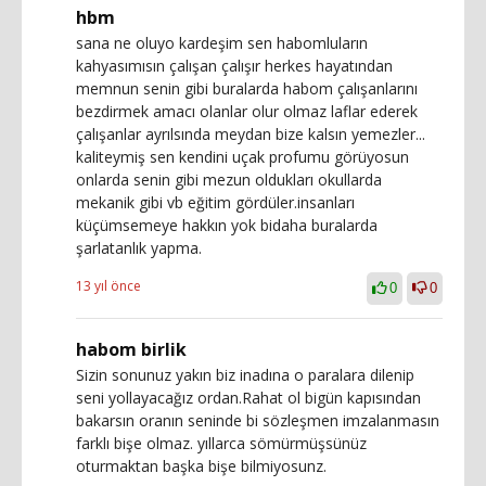
hbm
sana ne oluyo kardeşim sen habomluların
kahyasımısın çalışan çalışır herkes hayatından
memnun senin gibi buralarda habom çalışanlarını
bezdirmek amacı olanlar olur olmaz laflar ederek
çalışanlar ayrılsında meydan bize kalsın yemezler...
kaliteymiş sen kendini uçak profumu görüyosun
onlarda senin gibi mezun oldukları okullarda
mekanik gibi vb eğitim gördüler.insanları
küçümsemeye hakkın yok bidaha buralarda
şarlatanlık yapma.
13 yıl önce
0
0
habom birlik
Sizin sonunuz yakın biz inadına o paralara dilenip
seni yollayacağız ordan.Rahat ol bigün kapısından
bakarsın oranın seninde bi sözleşmen imzalanmasın
farklı bişe olmaz. yıllarca sömürmüşsünüz
oturmaktan başka bişe bilmiyosunz.