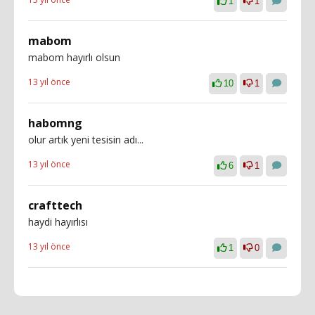
1
1
mabom
mabom hayırlı olsun
13 yıl önce
10
1
habomng
olur artık yeni tesisin adı...
13 yıl önce
6
1
crafttech
haydi hayırlısı
13 yıl önce
1
0