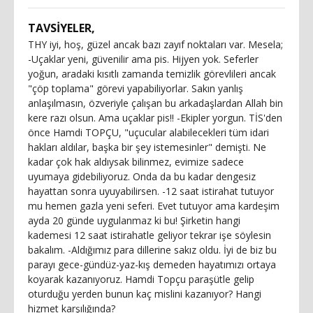
TAVSİYELER,
THY iyi, hoş, güzel ancak bazı zayıf noktaları var. Mesela;
-Uçaklar yeni, güvenilir ama pis. Hijyen yok. Seferler
yoğun, aradaki kısıtlı zamanda temizlik görevlileri ancak
"çöp toplama" görevi yapabiliyorlar. Sakın yanlış
anlaşılmasın, özveriyle çalışan bu arkadaşlardan Allah bin
kere razı olsun. Ama uçaklar pis!! -Ekipler yorgun. TİS'den
önce Hamdi TOPÇU, "uçucular alabilecekleri tüm idari
hakları aldılar, başka bir şey istemesinler" demişti. Ne
kadar çok hak aldıysak bilinmez, evimize sadece
uyumaya gidebiliyoruz. Onda da bu kadar dengesiz
hayattan sonra uyuyabilirsen. -12 saat istirahat tutuyor
mu hemen gazla yeni seferi. Evet tutuyor ama kardeşim
ayda 20 günde uygulanmaz ki bu! Şirketin hangi
kademesi 12 saat istirahatle geliyor tekrar işe söylesin
bakalım. -Aldığımız para dillerine sakız oldu. İyi de biz bu
parayı gece-gündüz-yaz-kış demeden hayatımızı ortaya
koyarak kazanıyoruz. Hamdi Topçu paraşütle gelip
oturduğu yerden bunun kaç mislini kazanıyor? Hangi
hizmet karşılığında?