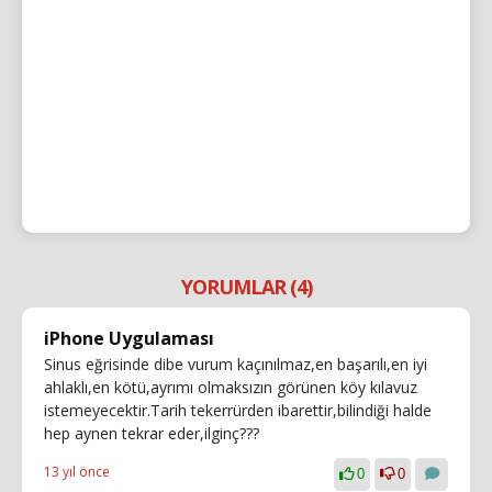
YORUMLAR (4)
iPhone Uygulaması
Sinus eğrisinde dibe vurum kaçınılmaz,en başarılı,en iyi
ahlaklı,en kötü,ayrımı olmaksızın görünen köy kılavuz
istemeyecektir.Tarih tekerrürden ibarettir,bilindiği halde
hep aynen tekrar eder,ilginç???
13 yıl önce
0
0