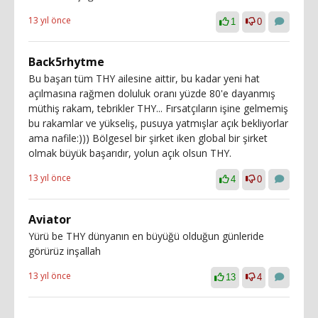
13 yıl önce
1
0
Back5rhytme
Bu başarı tüm THY ailesine aittir, bu kadar yeni hat
açılmasına rağmen doluluk oranı yüzde 80'e dayanmış
müthiş rakam, tebrikler THY... Fırsatçıların işine gelmemiş
bu rakamlar ve yükseliş, pusuya yatmışlar açık bekliyorlar
ama nafile:))) Bölgesel bir şirket iken global bir şirket
olmak büyük başarıdır, yolun açık olsun THY.
13 yıl önce
4
0
Aviator
Yürü be THY dünyanın en büyüğü olduğun günleride
görürüz inşallah
13 yıl önce
13
4