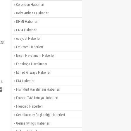
»
Corendon Haberleri
»
Delta Airlines Haberleri
»
DHMİ Haberleri
»
EASA Haberleri
»
easyJet Haberleri
şte
»
Emirates Haberleri
»
Ercan Havalimanı Haberleri
»
Esenboğa Havalimanı
»
Etihad Airways Haberleri
»
FAA Haberleri
ak
ğı
»
Frankfurt Havalimanı Haberleri
»
Fraport TAV Antalya Haberleri
»
Freebird Haberleri
»
Genelkurmay Başkanlığı Haberleri
»
Germanwings Haberleri