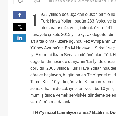
Son 200 yıl mı? 2013-1923=90 yıl, gerisi?
Topçu Hava Yolları
1
Sayın Kotil,THY uçuş akademisi 2011 ve 2013 alımlar
933 yılında beş uçaktan oluşan bir filo ile
üzere pilot alıyor hem de 18-55 yaş aralığında.THY n
ne olursa olsun farklı dünya ve siyasi görüşlerdende o
yararlanabilmeyi düşünürken,siz neden 30'da takıld
Dünyanın sayılı iyi hava yollarından biri oldu,Turiz
en iyi değil iyi olmak gerek dünya zaten havacılıkta
Türk Hava Yolları, bugün 233 (yolcu ve kar
olacağım. Hani sizin meşhur şu Safiye Ademoğlu pil
diye ,Thy 'yi kullanmıyanları ısrarla kullanın pişm
olmadığınız iyiyiz diye reklam yapmanızdan belli. Uç
Kotil çalıştırmak istiyor Kabin ise çalışmamak, bakal
uluslararası, 44 yurtiçi olmak üzere 241 no
yayınlanacak ilanda bunu en azından 35 yapmanızı tal
söylüyorlar.
personeliniz ne durumda hiç düşünüyormusunuz yapt
Temel beye bir daha sorarmisiniz kacirilan pilotlar 
30 yaş üstü adamdan pilot olmaz mı.Peki dışardan uç
? Kacirilan bizden saklanan baska pilotlarda mi vard
benim de rahmetli babaannem söylerdi, bu dünyada y
havayolu şirketi. 2013 yılı Skytrax değerlendir
inadınızı bir türlü anlamış değiliz.2014 ilanında bu
sirket olucak:)
THY Genel Müdürlüğüne, Şirkete yeni başlayan First O
art arda olmak üzere üçüncü kez Avrupa'nın En 
Lütfen bu kesintileri durdurun, ya da kişinin kendisi
Büyük adam olmanın işaretlerinden biridir bu; THY'd
'Güney Avrupa'nın En İyi Havayolu Şirketi' seçi
şeyler görürsünüz.
İyi Ekonomi İkram Servisi' ödülünü alan Türk Ha
değerlendirmesinde dünyanın 'En İyi Business 
görüldü. 2003 yılında Türk Hava Yolları'nda ge
göreve başlayan, bugün halen THY genel müdü
Temel Kotil 10 yıldır görevde. Kurumun kamudak
sonraki halini de çok iyi bilen Kotil, bu 10 yıl iç
mum ışığında yemek servisiyle gündeme gelen
verdiği röportajda anlattı.
- THY'yi nasıl tanımlıyorsunuz? Batılı mı, 