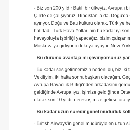
- Biz son 200 yıldır Batılı bir ülkeyiz. Avrupalı
Çin'le de çalışıyoruz, Hindistan'la da. Doğu'da
ayırıyor, Doğu ve Batı kültürü olarak. Türkiye
hatırladı. Türk Hava Yolları'nın bu kadar iyi so
havayoluyla işbirliği yapacağız, bizim çalışan
Moskova'ya gidiyor o dokuya uyuyor, New York'a
- Bu durumu avantaja mı çeviriyorsunuz yani
- Bu kadar ses getirmemizin nedeni bu, biz iki 
Vekiliyim, iki hafta sonra başkan olacağım. Geç
Avrupa Havacılık Birliği'nden arkadaşımı gördüm
geldiğinde Avrupalıyız, işimize geldiğinde Ortad
olarak son 10 yıldır neresi işimize gelirse oralı
- Bu kadar uzun süredir genel müdürlük ko
- British Airways'in genel müdürüyle en uzun 