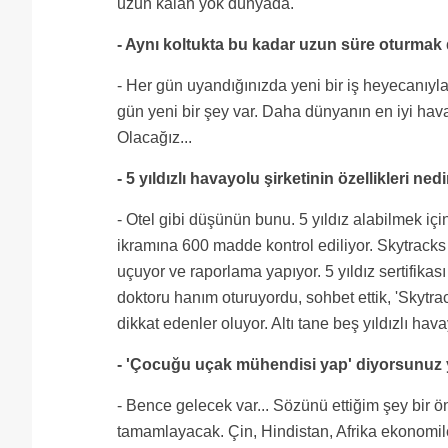
uzun kalan yok dünyada.
- Aynı koltukta bu kadar uzun süre oturma
- Her gün uyandığınızda yeni bir iş heyecanıyl
gün yeni bir şey var. Daha dünyanın en iyi havayo
Olacağız...
- 5 yıldızlı havayolu şirketinin özellikleri ned
- Otel gibi düşünün bunu. 5 yıldız alabilmek içi
ikramına 600 madde kontrol ediliyor. Skytracks
uçuyor ve raporlama yapıyor. 5 yıldız sertifikası
doktoru hanım oturuyordu, sohbet ettik, 'Skytra
dikkat edenler oluyor. Altı tane beş yıldızlı hav
- 'Çocuğu uçak mühendisi yap' diyorsunuz 
- Bence gelecek var... Sözünü ettiğim şey bir 
tamamlayacak. Çin, Hindistan, Afrika ekonomil