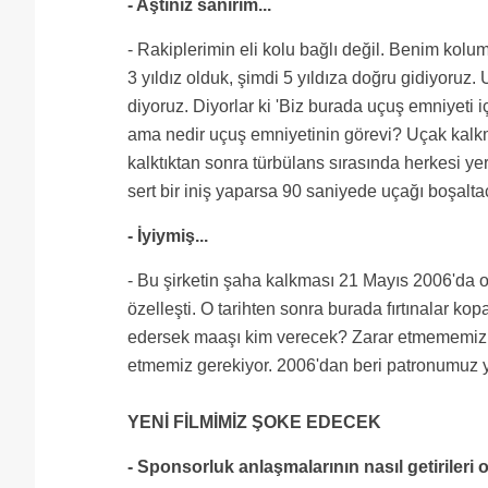
- Aştınız sanırım...
- Rakiplerimin eli kolu bağlı değil. Benim kol
3 yıldız olduk, şimdi 5 yıldıza doğru gidiyoruz
diyoruz. Diyorlar ki 'Biz burada uçuş emniyeti 
ama nedir uçuş emniyetinin görevi? Uçak kalk
kalktıktan sonra türbülans sırasında herkesi yer
sert bir iniş yaparsa 90 saniyede uçağı boşalt
- İyiymiş...
- Bu şirketin şaha kalkması 21 Mayıs 2006'da o
özelleşti. O tarihten sonra burada fırtınalar kopa
edersek maaşı kim verecek? Zarar etmememiz 
etmemiz gerekiyor. 2006'dan beri patronumuz y
YENİ FİLMİMİZ ŞOKE EDECEK
- Sponsorluk anlaşmalarının nasıl getirileri 