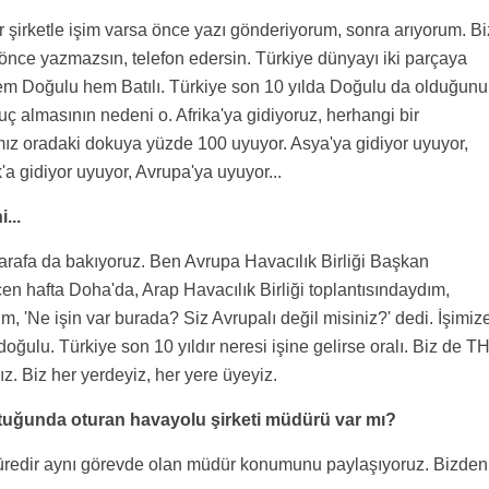
 bir şirketle işim varsa önce yazı gönderiyorum, sonra arıyorum. Bi
 önce yazmazsın, telefon edersin. Türkiye dünyayı iki parçaya
 hem Doğulu hem Batılı. Türkiye son 10 yılda Doğulu da olduğunu
nuç almasının nedeni o. Afrika'ya gidiyoruz, herhangi bir
ımız oradaki dokuya yüzde 100 uyuyor. Asya'ya gidiyor uyuyor,
 gidiyor uyuyor, Avrupa'ya uyuyor...
...
tarafa da bakıyoruz. Ben Avrupa Havacılık Birliği Başkan
en hafta Doha'da, Arap Havacılık Birliği toplantısındaydım,
, 'Ne işin var burada? Siz Avrupalı değil misiniz?' dedi. İşimiz
oğulu. Türkiye son 10 yıldır neresi işine gelirse oralı. Biz de T
yız. Biz her yerdeyiz, her yere üyeyiz.
ltuğunda oturan havayolu şirketi müdürü var mı?
süredir aynı görevde olan müdür konumunu paylaşıyoruz. Bizden