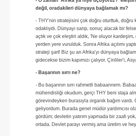
- O zaman 'Afrika'ya niye uçuyoruz?' eleştir
değil, oradakileri dünyaya bağlamak mı?
- THY'nin stratejisini çok doğru oturttuk, doğr
odaklıydı. Dünyayı sarıp, sonuç alacak bir fel
açtık ve çok eleştiri aldık, 'Ne oluyor kardeşim
yerden yere vurulduk. Sonra Afrika açılımı yaptı
strateji şart! Biz şu an Afrika'yı dünyaya bağla
gidecekse bizim kapımızı çalıyor. Çinliler'i, Asya
- Başarının sırrı ne?
- Bu başarının sırrı rahmetli babaannem. Babaan
mühendisliği okudum, gerçi THY beni staja alma
görevindeyken burasıyla organik bağım vardı. Ö
geliyordum. Burada genel müdür yardımcısı o
gördüm; devletin yatırım yapmada bir zaafı yok
ortada. Devlet parayı vermiş ama üretim ve hey