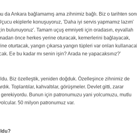
umu da Ankara bağlamamış ama zihnimiz bağlı. Biz o tarihten son
. Uçucu ekiplerle konuşuyoruz, 'Daha iyi servis yapmamız lazım'
için bulunuyoruz'. Tamam uçuş emniyeti için oradasın, eyvallah
madan önce herkes yerine oturacak, kemerlerini bağlayacak,
ine oturtacak, yangın çıkarsa yangın tüpleri var onları kullanaca
acak. Ee bu kadar mı senin işin? Arada ne yapacaksınız?'
ldu. Biz özelleştik, yeniden doğduk. Özelleşince zihnimiz de
rdık. Toplantılar, kahvaltılar, görüşmeler. Devlet gitti, zarar
gerekiyordu. Bunun için patronumuzu yani yolcumuzu, mutlu
olcular. 50 milyon patronumuz var.
oldu?