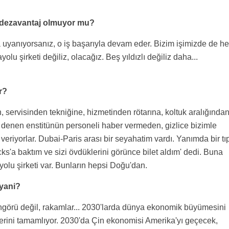
k dezavantaj olmuyor mu?
a uyanıyorsanız, o iş başarıyla devam eder. Bizim işimizde de he
lu şirketi değiliz, olacağız. Beş yıldızlı değiliz daha...
ir?
n, servisinden tekniğine, hizmetinden rötarına, koltuk aralığında
 denen enstitünün personeli haber vermeden, gizlice bizimle
 veriyorlar. Dubai-Paris arası bir seyahatim vardı. Yanımda bir tı
cks'a baktım ve sizi övdüklerini görünce bilet aldım' dedi. Buna
ayolu şirketi var. Bunların hepsi Doğu'dan.
yani?
öngörü değil, rakamlar... 2030'larda dünya ekonomik büyümesini
erini tamamlıyor. 2030'da Çin ekonomisi Amerika'yı geçecek,