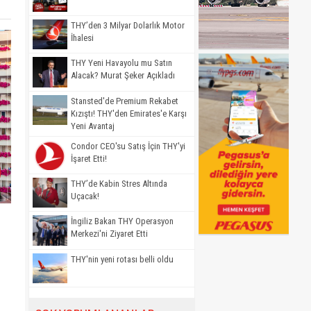
THY’den 3 Milyar Dolarlık Motor
İhalesi
THY Yeni Havayolu mu Satın
Alacak? Murat Şeker Açıkladı
Stansted'de Premium Rekabet
Kızıştı! THY'den Emirates'e Karşı
Yeni Avantaj
Condor CEO'su Satış İçin THY'yi
İşaret Etti!
THY’de Kabin Stres Altında
Uçacak!
İngiliz Bakan THY Operasyon
Merkezi'ni Ziyaret Etti
THY'nin yeni rotası belli oldu