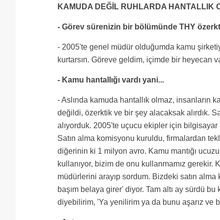
KAMUDA DEĞİL RUHLARDA HANTALLIK 
- Görev sürenizin bir bölümünde THY özerkt
- 2005'te genel müdür olduğumda kamu şirketiyd
kurtarsın. Göreve geldim, içimde bir heyecan va
- Kamu hantallığı vardı yani...
- Aslında kamuda hantallık olmaz, insanların kal
değildi, özerktik ve bir şey alacaksak alırdı
alıyorduk. 2005'te uçucu ekipler için bilgisayar
Satın alma komisyonu kuruldu, firmalardan teklifl
diğerinin ki 1 milyon avro. Kamu mantığı ucuzu 
kullanıyor, bizim de onu kullanmamız gerekir. K
müdürlerini arayıp sordum. Bizdeki satın alma
başım belaya girer' diyor. Tam altı ay sürdü bu
diyebilirim, 'Ya yenilirim ya da bunu aşarız ve