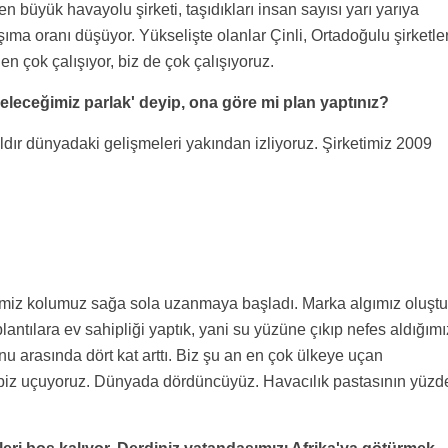
 büyük havayolu şirketi, taşıdıkları insan sayısı yarı yarıya
aşıma oranı düşüyor. Yükselişte olanlar Çinli, Ortadoğulu şirketle
en çok çalışıyor, biz de çok çalışıyoruz.
geleceğimiz parlak' deyip, ona göre mi plan yaptınız?
yıldır dünyadaki gelişmeleri yakından izliyoruz. Şirketimiz 2009
 elimiz kolumuz sağa sola uzanmaya başladı. Marka algımız oluştu
oplantılara ev sahipliği yaptık, yani su yüzüne çıkıp nefes aldığımı
u arasında dört kat arttı. Biz şu an en çok ülkeye uçan
biz uçuyoruz. Dünyada dördüncüyüz. Havacılık pastasının yüzd