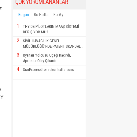
ÇOK YORUMLANANLAR
z
Bugün
Bu Hafta
Bu Ay
1
THY’DE PİLOTLARIN MAAŞ SİSTEMİ
DEĞİŞİYOR MU?
2
SİVİL HAVACILIK GENEL
MÜDÜRLÜĞÜ'NDE PATENT SKANDALI!
3
Ryanair Yolcusu Uçağı Kaçırdı,
Apronda Olay Çıkardı
4
SunExpress’ten rekor hafta sonu
e
HY