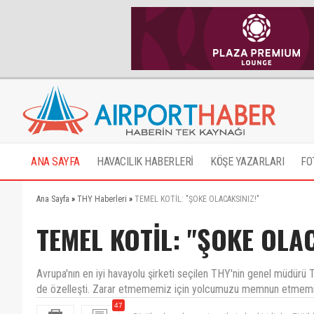
ANA SAYFA
HAVACILIK HABERLERİ
KÖŞE YAZARLARI
FO
Ana Sayfa
»
THY Haberleri
»
TEMEL KOTİL: "ŞOKE OLACAKSINIZ!"
TEMEL KOTİL: "ŞOKE OLAC
Avrupa'nın en iyi havayolu şirketi seçilen THY'nin genel müdürü T
de özelleşti. Zarar etmememiz için yolcumuzu memnun etmemiz 
47