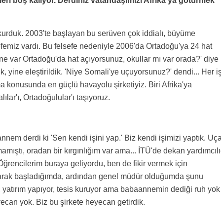
ileri boş kalıyor. Derdiniz vatandaşımızı Afrika'ya götürmek
u kurduk. 2003'te başlayan bu serüven çok iddialı, büyüme
sefemiz vardı. Bu felsefe nedeniyle 2006'da Ortadoğu'ya 24 hat
, ne var Ortadoğu'da hat açıyorsunuz, okullar mı var orada?' diye
k, yine eleştirildik. 'Niye Somali'ye uçuyorsunuz?' dendi... Her i
ma konusunda en güçlü havayolu şirketiyiz. Biri Afrika'ya
lılar'ı, Ortadoğulular'ı taşıyoruz.
nem derdi ki 'Sen kendi işini yap.' Biz kendi işimizi yaptık. Uç
mıştı, oradan bir kırgınlığım var ama... İTÜ'de dekan yardımcılı
ğrencilerim buraya geliyordu, ben de fikir vermek için
larak başladığımda, ardından genel müdür olduğumda şunu
, yatırım yapıyor, tesis kuruyor ama babaannemin dediği ruh yok
ecan yok. Biz bu şirkete heyecan getirdik.