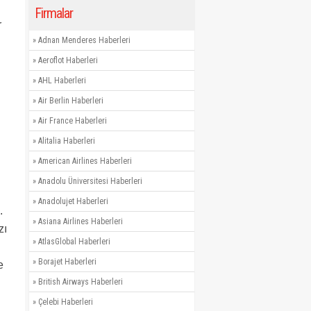
Firmalar
r
»
Adnan Menderes Haberleri
»
Aeroflot Haberleri
»
AHL Haberleri
»
Air Berlin Haberleri
»
Air France Haberleri
»
Alitalia Haberleri
»
American Airlines Haberleri
»
Anadolu Üniversitesi Haberleri
»
Anadolujet Haberleri
.
»
Asiana Airlines Haberleri
zı
»
AtlasGlobal Haberleri
»
Borajet Haberleri
e
»
British Airways Haberleri
»
Çelebi Haberleri