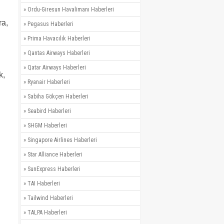
»
Ordu-Giresun Havalimanı Haberleri
ra,
»
Pegasus Haberleri
»
Prima Havacılık Haberleri
»
Qantas Airways Haberleri
»
Qatar Airways Haberleri
k,
»
Ryanair Haberleri
»
Sabiha Gökçen Haberleri
»
Seabird Haberleri
»
SHGM Haberleri
»
Singapore Airlines Haberleri
»
Star Alliance Haberleri
»
SunExpress Haberleri
»
TAI Haberleri
»
Tailwind Haberleri
»
TALPA Haberleri