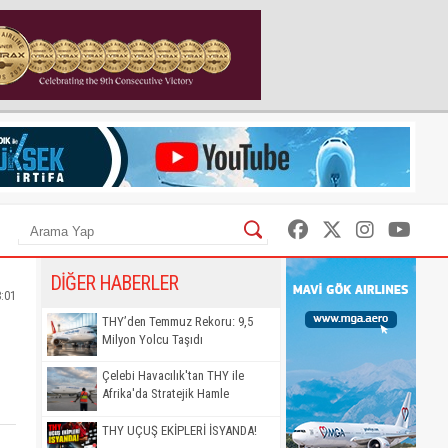
DİĞER HABERLER
8:01
THY’den Temmuz Rekoru: 9,5
Milyon Yolcu Taşıdı
Çelebi Havacılık'tan THY ile
Afrika'da Stratejik Hamle
THY UÇUŞ EKİPLERİ İSYANDA!