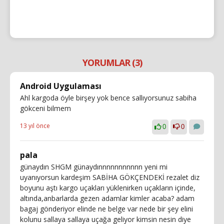
YORUMLAR (3)
Android Uygulaması
Ahl kargoda öyle birşey yok bence sallıyorsunuz sabiha
gökceni bilmem
13 yıl önce
0
0
pala
günaydın SHGM günaydınnnnnnnnnnn yeni mi
uyanıyorsun kardeşim SABİHA GÖKÇENDEKİ rezalet diz
boyunu aştı kargo uçakları yüklenirken uçakların içinde,
altında,anbarlarda gezen adamlar kimler acaba? adam
bagaj gönderiyor elinde ne belge var nede bir şey elini
kolunu sallaya sallaya uçağa geliyor kimsin nesin diye