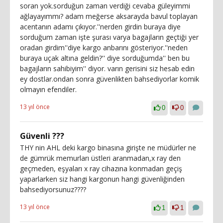
soran yok.sorduğun zaman verdiği cevaba güleyimmi
ağlayayımmı? adam meğerse aksarayda bavul toplayan
acentanın adamı çıkıyor.''nerden girdin buraya diye
sorduğum zaman işte şurası varya bagajların geçtiği yer
oradan girdim''diye kargo anbarını gösteriyor.''neden
buraya uçak altına geldin?'' diye sorduğumda'' ben bu
bagajların sahibiyim'' diyor. varın gerisini siz hesab edin
ey dostlar.ondan sonra güvenlikten bahsediyorlar komik
olmayın efendiler.
13 yıl önce
0
0
Güvenli ???
THY nin AHL deki kargo binasına girişte ne müdürler ne
de gümrük memurları üstleri aranmadan,x ray den
geçmeden, eşyaları x ray cihazına konmadan geçiş
yaparlarken siz hangi kargonun hangi güvenliğinden
bahsediyorsunuz????
13 yıl önce
1
1