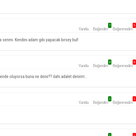
7
5
Yanıtla
Beğendim
Beğenmedim
 senmı. Kendını adam gıbı yapacak bırsey bul!
8
8
Yanıtla
Beğendim
Beğenmedim
sende oluyorsa buna ne denir?? ilahi adalet denirrrr...
1
1
Yanıtla
Beğendim
Beğenmedim
1
0