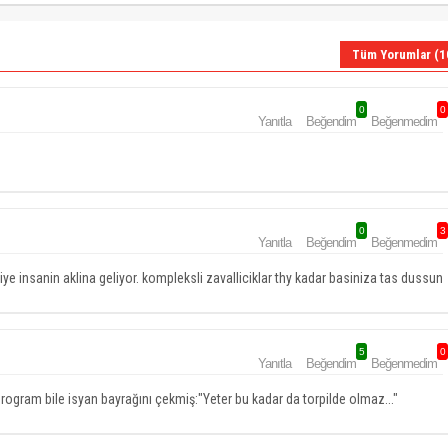
Tüm Yorumlar (1
0
0
Yanıtla
Beğendim
Beğenmedim
0
3
Yanıtla
Beğendim
Beğenmedim
 insanin aklina geliyor. kompleksli zavalliciklar thy kadar basiniza tas dussun
5
0
Yanıtla
Beğendim
Beğenmedim
program bile isyan bayrağını çekmiş:"Yeter bu kadar da torpilde olmaz..."