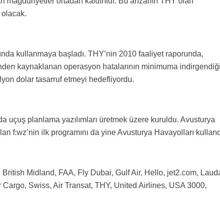
n mağduriyetler ortadan kaldırıldı. Bu arızanın THY olan
i olacak.
ında kullanmaya başladı. THY’nin 2010 faaliyet raporunda,
ründen kaynaklanan operasyon hatalarının minimuma indirgendiğ
lyon dolar tasarruf etmeyi hedefliyordu.
 uçuş planlama yazılımları üretmek üzere kuruldu. Avusturya
ulan f:wz’nin ilk programını da yine Avusturya Havayolları kulland
ı, British Midland, FAA, Fly Dubai, Gulf Air, Hello, jet2.com, Laud
r Cargo, Swiss, Air Transat, THY, United Airlines, USA 3000,