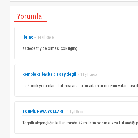
Yorumlar
ilginç
~ 14 yıl önce
sadece thy'de olması çok ilginç
kompleks baska bir sey degil
~ 14 yıl önce
su komik yorumlara bakinca acaba bu adamlar nerenin vatandasi diye
TORPİL HAVA YOLLARI
~ 14 yıl önce
Torpilli akgençliğin kullanımında 72 milletin sorunsuzca kullandığı 