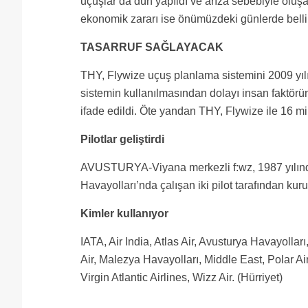
uçuşlar da dün yapıldı ve arıza sebebiyle oluşa
ekonomik zararı ise önümüzdeki günlerde bell
TASARRUF SAĞLAYACAK
THY, Flywize uçuş planlama sistemini 2009 yıl
sistemin kullanılmasından dolayı insan faktö
ifade edildi. Öte yandan THY, Flywize ile 16 mi
Pilotlar geliştirdi
AVUSTURYA-Viyana merkezli f:wz, 1987 yılında
Havayolları’nda çalışan iki pilot tarafından kur
Kimler kullanıyor
IATA, Air India, Atlas Air, Avusturya Havayollar
Air, Malezya Havayolları, Middle East, Polar Ai
Virgin Atlantic Airlines, Wizz Air. (Hürriyet)