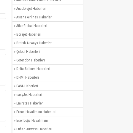
»
Anadolujet Haberleri
»
Asiana Airlines Haberleri
»
AtlasGlobal Haberleri
»
Borajet Haberleri
»
British Airways Haberleri
»
Çelebi Haberleri
»
Corendon Haberleri
»
Delta Airlines Haberleri
»
DHMİ Haberleri
»
EASA Haberleri
»
easyJet Haberleri
»
Emirates Haberleri
»
Ercan Havalimanı Haberleri
»
Esenboğa Havalimanı
»
Etihad Airways Haberleri