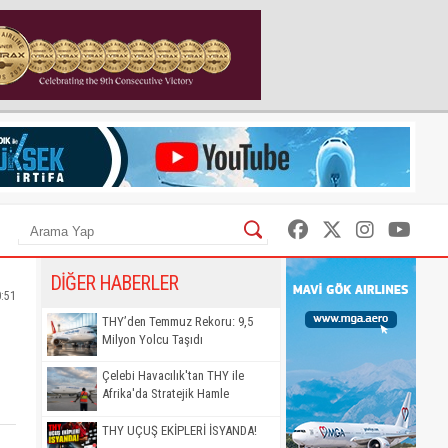
DİĞER HABERLER
0:51
THY’den Temmuz Rekoru: 9,5
Milyon Yolcu Taşıdı
Çelebi Havacılık'tan THY ile
Afrika'da Stratejik Hamle
THY UÇUŞ EKİPLERİ İSYANDA!