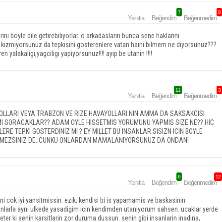
7
8
Yanıtla
Beğendim
Beğenmedim
ni boyle dile getirebiliyorlar..o arkadaslarin bunca sene haklarini
ara kizmiyorsunuz da tepkisini gosterenlere vatan haini bilmem ne diyorsunuz???
en yalakaligi,yagciligi yapiyorsunuz!!!! ayip be utanin !!!!
11
3
Yanıtla
Beğendim
Beğenmedim
OLLARI VEYA TRABZON VE RIZE HAVAYOLLARI NIN AMMA DA SAKSAKCISI
E MI SORACAKLAR?? ADAM OYLE HISSETMIS YORUMUNU YAPMIS SIZE NE?? HIC
ERE TEPKI GOSTERDINIZ MI ? EY MILLET BU INSANLAR SISIZN ICIN BOYLE
DIYEMEZSINIZ DE..CUNKU ONLARDAN MAMALANIYORSUNUZ DA ONDAN!
6
12
Yanıtla
Beğendim
Beğenmedim
ni cok iyi yansitmissin. ezik, kendisi bi is yapamamis ve baskasinin
nsanlarla ayni ulkede yasadigim icin kendimden utaniyorum sahsen. ucaklar yerde
r ki senin karsitlarin zor duruma dussun. senin gibi insanlarin inadina,