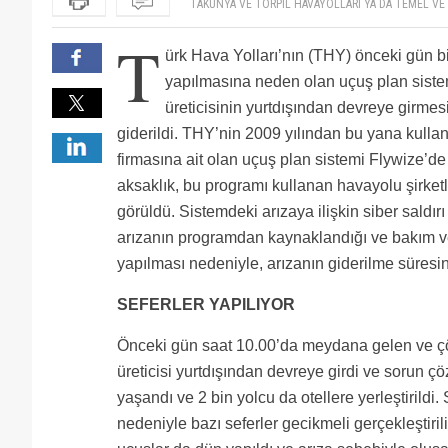
beter olsunlar rumuzlu kardesim, ulkemizde bi grup i
felaketinden mutlu olan insanin ruh halini cizmissi
Anlamadigim better olunca senın cıkarın ne 20.000 
T
yerde kalmis, insanlar magdur olmus alanda ama sen
ohhh iyi olmusss...daha da beter olsunlarrrr !!!! 21 s
ürk Hava Yolları’nın (THY) önceki gün bi
inadina, durmak yok, yola devam.
Bilgisayara "yavrum" yazmıştır.....
British Midland, Hello, Lauda, USA3000, Wizz Air hep
yapılmasına neden olan uçuş plan siste
sadece thy'de olması çok ilginç
üreticisinin yurtdışından devreye girmes
su komik yorumlara bakinca acaba bu adamlar nerenin
dussun
Torpilli akgençliğin kullanımında 72 milletin soruns
giderildi. THY’nin 2009 yılından bu yana kullan
bu tarz durumlarda sevinenlere niye kiziyorsunuz?? on
firmasına ait olan uçuş plan sistemi Flywize’
yiyenlere,onlarin aidiyet duygusunu oldurenlere, sev
TAKUNYA VE TORPIL HAVAYOLLARI YA DA TEMEL VE
aksaklık, bu programı kullanan havayolu şirket
diyorsunuz??? asil sizler hainsiniz..arkadaslarinizin 
VARMIS ...INSANLAR FIKIRLERINI SOYLEYEMEYECEK
HIC BIR KEZ OLSUN BOYLELERINE DEGIL DE ONLARI 
görüldü. Sistemdeki arızaya ilişkin siber sald
BOYLE YORUMLAR YAPIYORLAR NEDIR BU ISIN ASLI
arızanın programdan kaynaklandığı ve bakım ve
ONDAN!
yapılması nedeniyle, arızanın giderilme süresinin
SEFERLER YAPILIYOR
Önceki gün saat 10.00’da meydana gelen ve çöz
üreticisi yurtdışından devreye girdi ve sorun 
yaşandı ve 2 bin yolcu da otellere yerleştirildi
nedeniyle bazı seferler gecikmeli gerçekleştiri