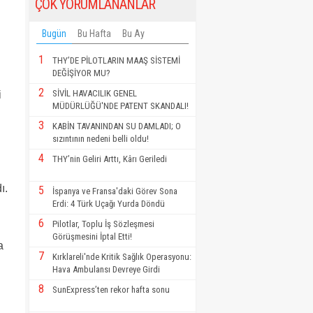
ÇOK YORUMLANANLAR
Bugün
Bu Hafta
Bu Ay
1
THY’DE PİLOTLARIN MAAŞ SİSTEMİ
DEĞİŞİYOR MU?
2
SİVİL HAVACILIK GENEL
i
MÜDÜRLÜĞÜ'NDE PATENT SKANDALI!
3
KABİN TAVANINDAN SU DAMLADI; O
sızıntının nedeni belli oldu!
4
THY’nin Geliri Arttı, Kârı Geriledi
ı.
5
İspanya ve Fransa'daki Görev Sona
Erdi: 4 Türk Uçağı Yurda Döndü
6
Pilotlar, Toplu İş Sözleşmesi
Görüşmesini İptal Etti!
a
7
Kırklareli'nde Kritik Sağlık Operasyonu:
Hava Ambulansı Devreye Girdi
8
SunExpress’ten rekor hafta sonu