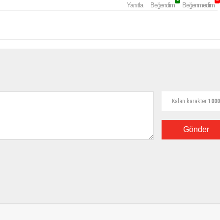
Yanıtla
Beğendim
Beğenmedim
Kalan karakter
1000
Gönder