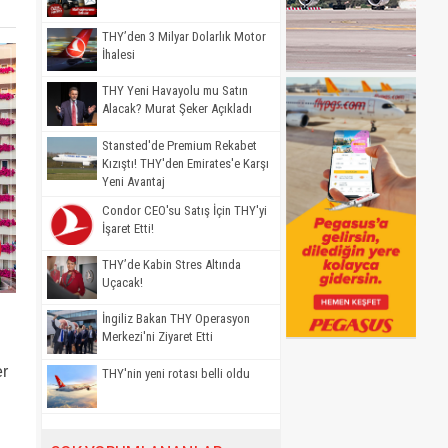
THY’den 3 Milyar Dolarlık Motor
İhalesi
THY Yeni Havayolu mu Satın
Alacak? Murat Şeker Açıkladı
Stansted'de Premium Rekabet
Kızıştı! THY'den Emirates'e Karşı
Yeni Avantaj
Condor CEO'su Satış İçin THY'yi
İşaret Etti!
THY’de Kabin Stres Altında
Uçacak!
İngiliz Bakan THY Operasyon
Merkezi'ni Ziyaret Etti
er
THY'nin yeni rotası belli oldu