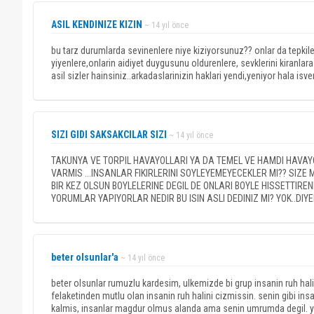
ASIL KENDINIZE KIZIN
~ 14 yıl önce
bu tarz durumlarda sevinenlere niye kiziyorsunuz?? onlar da tepkileri
yiyenlere,onlarin aidiyet duygusunu oldurenlere, sevklerini kiranl
asil sizler hainsiniz..arkadaslarinizin haklari yendi,yeniyor hala isver
SIZI GIDI SAKSAKCILAR SIZI
~ 14 yıl önce
TAKUNYA VE TORPIL HAVAYOLLARI YA DA TEMEL VE HAMDI HAVAY
VARMIS ...INSANLAR FIKIRLERINI SOYLEYEMEYECEKLER MI?? SIZ
BIR KEZ OLSUN BOYLELERINE DEGIL DE ONLARI BOYLE HISSETTIRENL
YORUMLAR YAPIYORLAR NEDIR BU ISIN ASLI DEDINIZ MI? YOK..
beter olsunlar'a
~ 14 yıl önce
beter olsunlar rumuzlu kardesim, ulkemizde bi grup insanin ruh hali
felaketinden mutlu olan insanin ruh halini cizmissin. senin gibi i
kalmis, insanlar magdur olmus alanda ama senin umrumda degil. yete