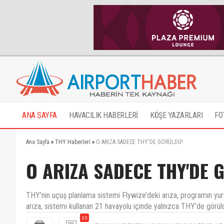
ANA SAYFA
HAVACILIK HABERLERİ
KÖŞE YAZARLARI
FO
Ana Sayfa
»
THY Haberleri
»
O ARIZA SADECE THY'DE GÖRÜLDÜ!
O ARIZA SADECE THY'DE 
THY’nin uçuş planlama sistemi Flywize’deki arıza, programın yurt
arıza, sistemi kullanan 21 havayolu içinde yalnızca THY’de görüld
10