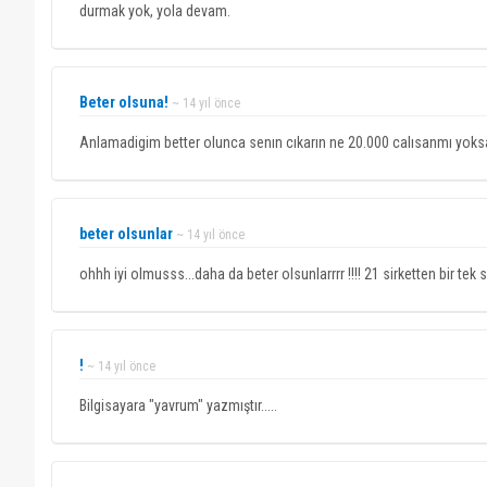
durmak yok, yola devam.
Beter olsuna!
~ 14 yıl önce
Anlamadigim better olunca senın cıkarın ne 20.000 calısanmı yoksa
beter olsunlar
~ 14 yıl önce
ohhh iyi olmusss...daha da beter olsunlarrrr !!!! 21 sirketten bir tek 
!
~ 14 yıl önce
Bilgisayara "yavrum" yazmıştır.....