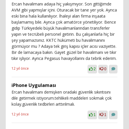
Ercan havalimanı adaya hiç yakışmıyor. Son gittiğimde
AVM gibi yapmışlar içini. Oturacak bir tane yer yok. Ayrıca
eski bina hala kullanılıyor. İhaleyi alan firma inşaata
başlamamış bile. Ayrıca çok amatörce yönetiliyor. Bence
gidip Türkiyedeki büyük havalimanlarından transferler
yapın ve tecrübeli personel getirin. Bu çalışanlarla hiç bir
şey yapamazsınız. KKTC hükümeti bu havalimanını
görmüyor mu ? Adaya tek giriş kapısı içler acısı vaziyette.
Bir de larnacaya bakın. Gayet güzel bir havalimanı ve tıkır
tıkır işliyor. Ayrıca Pegasus havayollarını da tebrik ederim.
12 yıl önce
2
0
iPhone Uygulaması
Ercan havalimanı demişken oradaki güvenlik sıkıntısını
dile getirmek istiyorum.tehlikeli maddeleri sokmak çok
kolay.güvenlik tedbirleri arttırılmalı.
12 yıl önce
1
1