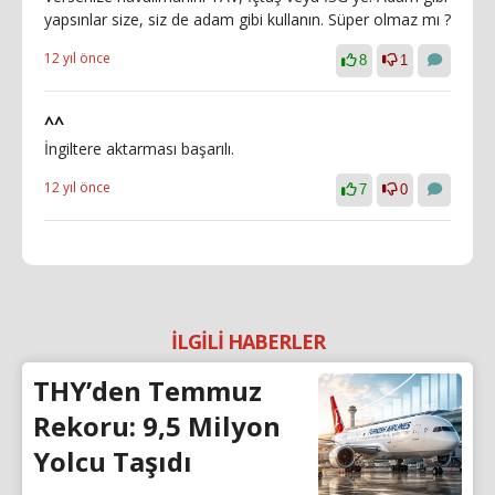
yapsınlar size, siz de adam gibi kullanın. Süper olmaz mı ?
12 yıl önce
8
1
^^
İngiltere aktarması başarılı.
12 yıl önce
7
0
İLGİLİ HABERLER
THY’den Temmuz
Rekoru: 9,5 Milyon
Yolcu Taşıdı