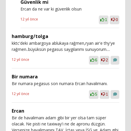
Güvenlik mi
Ercan da ne var ki güvenlik olsun
12 yıl önce
1
0
hamburg/tolga
kktc'deki ambargoya ablukaya rağmen,ryan air'e thy'ye
rağmen..büyüksün pegasus saygılarımı sunuyorum....
12 yıl önce
6
2
Bir numara
Bir numara pegasus son numara Ercan havalimanı.
12 yıl önce
5
1
Ercan
Bir de havalimanı adam gibi bir yer olsa tam süper
olacak. Ne pisti ne taxiway'i ne de apronu düzgün.
Versenize havalimanını TAV, İçtaş veya İSG ye. Adam gibi