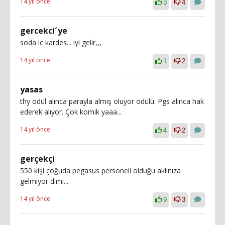
14 yıl önce
3
4
gercekci´ye
soda ic kardes... iyi gelir,,,
14 yıl önce
1
2
yasas
thy ödül alınca parayla almış oluyor ödülü. Pgs alınca hak
ederek alıyor. Çok komik yaaa...
14 yıl önce
4
2
gerçekçi
550 kişi çoğuda pegasus personeli olduğu aklınıza
gelmiyor dimi...
14 yıl önce
9
3