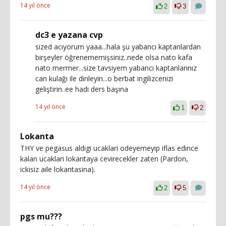
14 yıl önce
2
3
dc3 e yazana cvp
sized acıyorum yaaa...hala şu yabancı kaptanlardan
birşeyler öğrenememişsiniz..nede olsa nato kafa
nato mermer...size tavsiyem yabancı kaptanlarınız
can kulağı ile dinleyin...o berbat ingilizcenizi
geliştirin..ee hadi ders başına
14 yıl önce
1
2
Lokanta
THY ve pegasus aldigi ucaklari odeyemeyip iflas edince
kalan ucaklari lokantaya cevirecekler zaten (Pardon,
ickisiz aile lokantasina).
14 yıl önce
2
5
pgs mu???