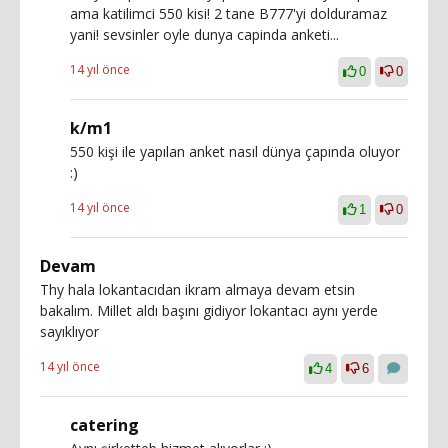
ama katilimci 550 kisi! 2 tane B777'yi dolduramaz
yani! sevsinler oyle dunya capinda anketi...
14 yıl önce
0
0
k/m1
550 kişi ile yapılan anket nasıl dünya çapında oluyor
:)
14 yıl önce
1
0
Devam
Thy hala lokantacıdan ikram almaya devam etsin
bakalım. Millet aldı başını gidiyor lokantacı aynı yerde
sayıklıyor
14 yıl önce
4
6
catering