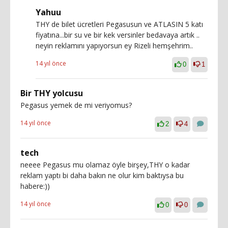
Yahuu
THY de bilet ücretleri Pegasusun ve ATLASIN 5 katı
fiyatına...bir su ve bir kek versinler bedavaya artık ..
neyin reklamını yapıyorsun ey Rizeli hemşehrim..
14 yıl önce
0
1
Bir THY yolcusu
Pegasus yemek de mi veriyomus?
14 yıl önce
2
4
tech
neeee Pegasus mu olamaz öyle birşey,THY o kadar
reklam yaptı bi daha bakın ne olur kim baktıysa bu
habere:))
14 yıl önce
0
0