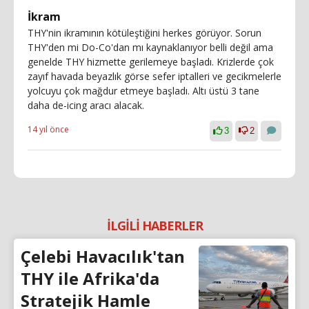
İkram
THY'nin ikramının kötüleştiğini herkes görüyor. Sorun
THY'den mi Do-Co'dan mı kaynaklanıyor belli değil ama
genelde THY hizmette gerilemeye başladı. Krizlerde çok
zayıf havada beyazlık görse sefer iptalleri ve gecikmelerle
yolcuyu çok mağdur etmeye başladı. Altı üstü 3 tane
daha de-icing aracı alacak.
14 yıl önce
3
2
İLGİLİ HABERLER
Çelebi Havacılık'tan
THY ile Afrika'da
Stratejik Hamle