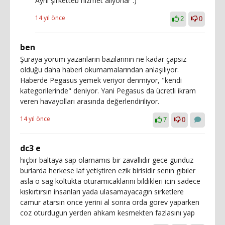
Aynı şirketteb hizmet alıyorlar :)
14 yıl önce
2
0
ben
Şuraya yorum yazanların bazılarının ne kadar çapsız
olduğu daha haberi okumamalarından anlaşılıyor.
Haberde Pegasus yemek veriyor denmiyor, "kendi
kategorilerinde" deniyor. Yani Pegasus da ücretli ikram
veren havayolları arasında değerlendiriliyor.
14 yıl önce
7
0
dc3 e
hiçbir baltaya sap olamamıs bir zavallıdır gece gunduz
burlarda herkese laf yetiştiren ezik birisidir senın gıbıler
asla o sag koltukta oturamıcaklarını bildikleri icin sadece
kıskırtırsın insanları yada ulasamayacagın sırketlere
camur atarsın once yerini al sonra orda gorev yaparken
coz oturdugun yerden ahkam kesmekten fazlasını yap