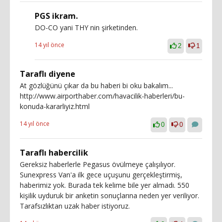
PGS ikram.
DO-CO yani THY nin şirketinden.
14 yıl önce
2
1
Taraflı diyene
At gözlüğünü çıkar da bu haberi bi oku bakalım...
http://www.airporthaber.com/havacilik-haberleri/bu-
konuda-kararliyiz.html
14 yıl önce
0
0
Taraflı habercilik
Gereksiz haberlerle Pegasus övülmeye çalışılıyor.
Sunexpress Van'a ilk gece uçuşunu gerçekleştirmiş,
haberimiz yok. Burada tek kelime bile yer almadı. 550
kişilik uyduruk bir anketin sonuçlarına neden yer veriliyor.
Tarafsızlıktan uzak haber istiyoruz.