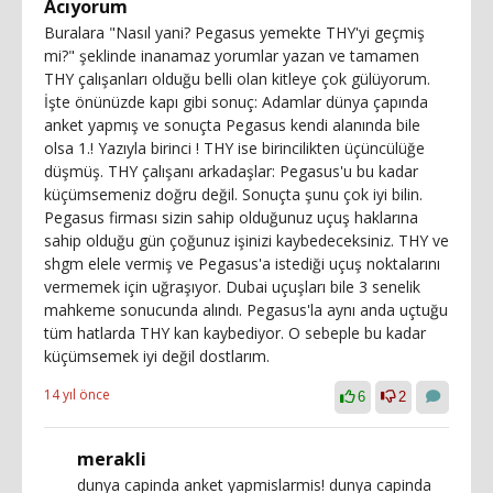
Acıyorum
Buralara "Nasıl yani? Pegasus yemekte THY'yi geçmiş
mi?" şeklinde inanamaz yorumlar yazan ve tamamen
THY çalışanları olduğu belli olan kitleye çok gülüyorum.
İşte önünüzde kapı gibi sonuç: Adamlar dünya çapında
anket yapmış ve sonuçta Pegasus kendi alanında bile
olsa 1.! Yazıyla birinci ! THY ise birincilikten üçüncülüğe
düşmüş. THY çalışanı arkadaşlar: Pegasus'u bu kadar
küçümsemeniz doğru değil. Sonuçta şunu çok iyi bilin.
Pegasus firması sizin sahip olduğunuz uçuş haklarına
sahip olduğu gün çoğunuz işinizi kaybedeceksiniz. THY ve
shgm elele vermiş ve Pegasus'a istediği uçuş noktalarını
vermemek için uğraşıyor. Dubai uçuşları bile 3 senelik
mahkeme sonucunda alındı. Pegasus'la aynı anda uçtuğu
tüm hatlarda THY kan kaybediyor. O sebeple bu kadar
küçümsemek iyi değil dostlarım.
14 yıl önce
6
2
merakli
dunya capinda anket yapmislarmis! dunya capinda