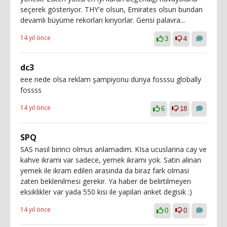
seçerek gösteriyor. THY'e olsun, Emirates olsun bundan
devamlı büyüme rekorları kırıyorlar. Gerisi palavra...
14 yıl önce
3
4
dc3
eee nede olsa reklam şampiyonu dünya fosssu globally
fossss
14 yıl önce
6
18
SPQ
SAS nasil birinci olmus anlamadim. KIsa ucuslarina cay ve
kahve ikrami var sadece, yemek ikrami yok. Satin alinan
yemek ile ikram edilen arasinda da biraz fark olmasi
zaten beklenilmesi gerekir. Ya haber de belirtilmeyen
eksiklikler var yada 550 kisi ile yapilan anket degisik :)
14 yıl önce
0
0