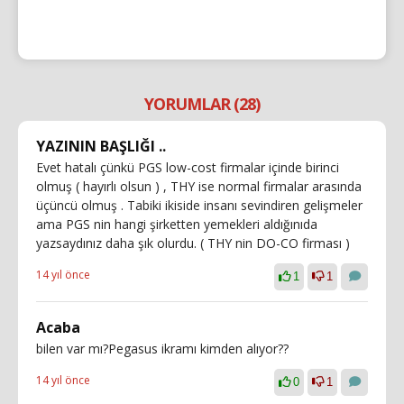
YORUMLAR (28)
YAZININ BAŞLIĞI ..
Evet hatalı çünkü PGS low-cost firmalar içinde birinci
olmuş ( hayırlı olsun ) , THY ise normal firmalar arasında
üçüncü olmuş . Tabiki ikiside insanı sevindiren gelişmeler
ama PGS nin hangi şirketten yemekleri aldığınıda
yazsaydınız daha şık olurdu. ( THY nin DO-CO firması )
14 yıl önce
1
1
Acaba
bilen var mı?Pegasus ikramı kimden alıyor??
14 yıl önce
0
1