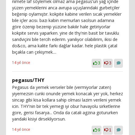
nimete laf söylemek olmaz ama pegasus'un yağ içinde
yüzen yemeklerini anca avrupa uçuşlarındaki gurbetçiler
beğenip oylamıştır. kokpite kabine verilen sıcak yemekler
bile içler acısı. bazı kabin memurları saolsun adamına
göre özenip bezenip yüzüne bakılır hale getiriyorlar
kokpite servis yaparken. yine de thy'nin basit bir tavuklu
sandviçini bile tercih ederim. yanılıyor olabilirim, ikisi de
do&co, ama kalite farkı dağlar kadar. hele plastik çatal
bıçakla can çekişmek....
14 yıl önce
3
3
pegasus/THY
Pegasus da yemek verseler bile (vermiyorlar zaten)
yiyemezsin cunki onunde yemek konacak yer yok, herkez
sincap gibi kisa kollara sahip olmasi lazim verileni yemek
icin. THY'nin bir tek yemegi iyi obur havayolu sirketlerine
gore, gerisi fasarya... Onda da catali agzina gotururken
yandaki kisiyi dirsekliyorsun.
14 yıl önce
9
1