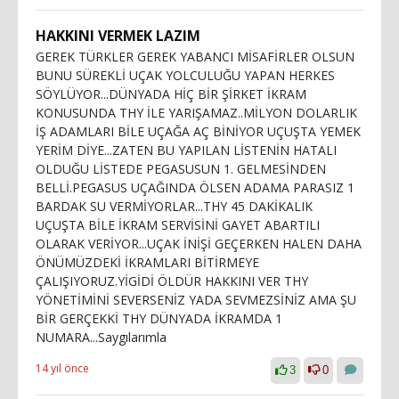
HAKKINI VERMEK LAZIM
GEREK TÜRKLER GEREK YABANCI MİSAFİRLER OLSUN
BUNU SÜREKLİ UÇAK YOLCULUĞU YAPAN HERKES
SÖYLÜYOR...DÜNYADA HİÇ BİR ŞİRKET İKRAM
KONUSUNDA THY İLE YARIŞAMAZ..MİLYON DOLARLIK
İŞ ADAMLARI BİLE UÇAĞA AÇ BİNİYOR UÇUŞTA YEMEK
YERİM DİYE...ZATEN BU YAPILAN LİSTENİN HATALI
OLDUĞU LİSTEDE PEGASUSUN 1. GELMESİNDEN
BELLİ.PEGASUS UÇAĞINDA ÖLSEN ADAMA PARASIZ 1
BARDAK SU VERMİYORLAR...THY 45 DAKİKALIK
UÇUŞTA BİLE İKRAM SERVİSİNİ GAYET ABARTILI
OLARAK VERİYOR...UÇAK İNİŞİ GEÇERKEN HALEN DAHA
ÖNÜMÜZDEKİ İKRAMLARI BİTİRMEYE
ÇALIŞIYORUZ.YİGİDİ ÖLDÜR HAKKINI VER THY
YÖNETİMİNİ SEVERSENİZ YADA SEVMEZSİNİZ AMA ŞU
BİR GERÇEKKİ THY DÜNYADA İKRAMDA 1
NUMARA...Saygılarımla
14 yıl önce
3
0