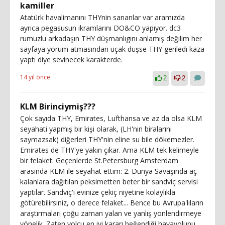
kamiller
Atatürk havalimanını THYnin sananlar var aramızda
ayrıca pegasusun ikramlarını DO&CO yapıyor. dc3
rumuzlu arkadaşın THY düşmanlıgını anlamış değilim her
sayfaya yorum atmasından uçak düşse THY geriledi kaza
yaptı diye sevinecek karakterde.
14 yıl önce
2
2
KLM Birinciymiş???
Çok sayıda THY, Emirates, Lufthansa ve az da olsa KLM
seyahati yapmış bir kişi olarak, (LH'nin biralarını
saymazsak) diğerleri THY'nin eline su bile dökemezler.
Emirates de THY'ye yakın çıkar. Ama KLM tek kelimeyle
bir felaket. Geçenlerde St.Petersburg Amsterdam
arasında KLM ile seyahat ettim: 2. Dünya Savaşında aç
kalanlara dağıtılan peksimetten beter bir sandviç servisi
yaptılar. Sandviç'i evinize çekiç niyetine kolaylıkla
götürebilirsiniz, o derece felaket... Bence bu Avrupa'lıların
araştırmaları çoğu zaman yalan ve yanlış yönlendirmeye
yönelik. Zaten yolcu en iyi kararı beğendiği havayolunu