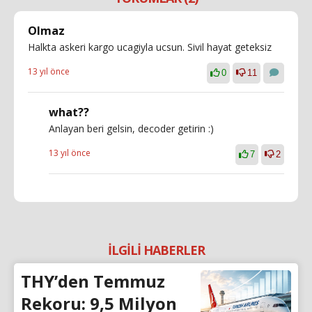
Olmaz
Halkta askeri kargo ucagiyla ucsun. Sivil hayat geteksiz
13 yıl önce
0
11
what??
Anlayan beri gelsin, decoder getirin :)
13 yıl önce
7
2
İLGİLİ HABERLER
THY’den Temmuz
Rekoru: 9,5 Milyon