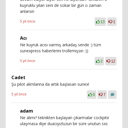
kuyruklu yılan seni de sokar bir gün o zaman
anlarsın
5 yıl önce
13
1
Acı
Ne kuyruk acısı varmış arkadaş sende :) tüm
sunexpress haberlerini trollemişsin :))
5 yıl önce
2
12
Cadet
Şu pilot alımlarına da artık başlasan sunex!
5 yıl önce
0
7
adam
Ne alımı? teknikten başlayan çıkarmalar cockpite
ulaşmasa diye duacıyız!uzun bir süre unutun sxs