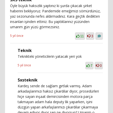
Öyle büyük haksızlık yaptınız ki şurda çıkacak şirket
haberini bekliyoruz. Pandemide emeğimizi sömürdünüz,
yaz sezonunda nefes aldırmadınız. Kara geçtik dedikten
insanları işinden ettiniz. Bu yaptıklarınız yüzünden
umarım gün yüzü görmezsiniz.
5 yıl önce
11
3
Teknik
Teknikteki yöneticilerin yatacak yeri yok
5 yıl önce
7
0
Sxsteknik
Kardeş sende de sağlam gırtlak varmış. Adam
arkadaşlarımızı haksız çıkardılar diyor, prosedürleri
hiçe sayan inşaat demircisinden motora parça
takmayan adam hala deputy lik yaparken, işini
düzgün yapan arkafaşlarımızı çıkardılar çıkarmaya
devam ediyor diyor sen ne diyorsun? Umarım o