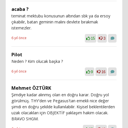
acaba ?
teminat mektubu konusunun altından sbk ya da ersoy
çıkabilir, batan geminin malını devlete bırakmak
istemezler.
6 yıl önce
15
3
Pilot
Neden ? Kim olucak başka ?
6 yıl önce
9
16
Mehmet ÖZTÜRK
Şimdiye kadar alınmış olan en doğru karar. Doğru yol
görülmüş. THY'den ve Pegasus'tan emekli nice değer
şimdi en doğru şekilde kullanılabilir. Kişisel beklentilerden
uzak olacakları için OBJEKTİF yaklaşım hakim olacak.
BRAVO SHGM.