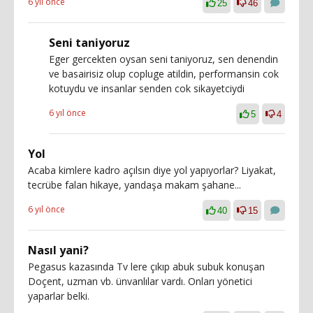
6 yıl önce
25
46
Seni taniyoruz
Eger gercekten oysan seni taniyoruz, sen denendin
ve basairisiz olup copluge atildin, performansin cok
kotuydu ve insanlar senden cok sikayetciydi
6 yıl önce
5
4
Yol
Acaba kimlere kadro açılsın diye yol yapıyorlar? Liyakat,
tecrübe falan hikaye, yandaşa makam şahane...
6 yıl önce
40
15
Nasıl yani?
Pegasus kazasında Tv lere çıkıp abuk subuk konuşan
Doçent, uzman vb. ünvanlılar vardı. Onları yönetici
yaparlar belki.