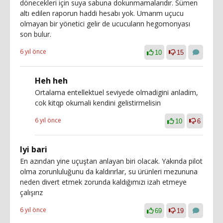
dönecekleri için suya sabuna dokunmamalarıdır. Sümen
altı edilen raporun haddi hesabı yok. Umarım uçucu
olmayan bir yönetici gelir de ucucuların hegomonyası
son bulur.
6 yıl önce
10
15
Heh heh
Ortalama entellektuel seviyede olmadigini anladim,
cok kitqp okumali kendini gelistirmelisin
6 yıl önce
10
6
Iyi bari
En azından yine uçuştan anlayan biri olacak. Yakında pilot
olma zorunluluğunu da kaldırırlar, su ürünleri mezununa
neden divert etmek zorunda kaldığımızı izah etmeye
çalışırız
6 yıl önce
69
19