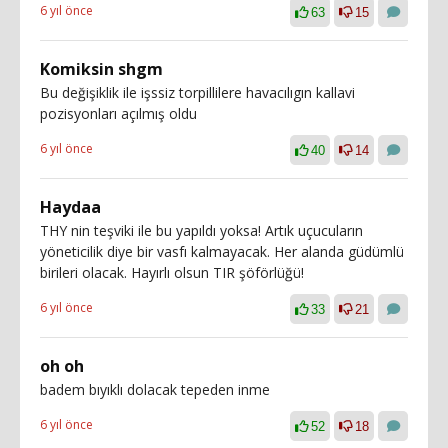
6 yıl önce
63
15
Komiksin shgm
Bu değişiklik ile işssiz torpillilere havacılıgın kallavi
pozisyonları açılmış oldu
6 yıl önce
40
14
Haydaa
THY nin teşviki ile bu yapıldı yoksa! Artık uçucuların
yöneticilik diye bir vasfı kalmayacak. Her alanda güdümlü
birileri olacak. Hayırlı olsun TIR şöförlüğü!
6 yıl önce
33
21
oh oh
badem bıyıklı dolacak tepeden inme
6 yıl önce
52
18