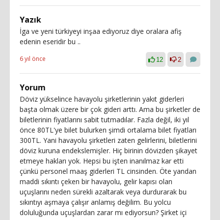
Yazık
İga ve yeni türkiyeyi inşaa ediyoruz diye oralara afiş
edenin eseridir bu ..
6 yıl önce
12
2
Yorum
Döviz yükselince havayolu şirketlerinin yakıt giderleri
başta olmak üzere bir çok gideri arttı. Ama bu şirketler de
biletlerinin fiyatlarını sabit tutmadılar. Fazla değil, iki yıl
önce 80TL'ye bilet bulurken şimdi ortalama bilet fiyatları
300TL. Yani havayolu şirketleri zaten gelirlerini, biletlerini
döviz kuruna endekslemişler. Hiç birinin dövizden şikayet
etmeye hakları yok. Hepsi bu işten inanılmaz kar etti
çünkü personel maaş giderleri TL cinsinden. Öte yandan
maddi sıkıntı çeken bir havayolu, gelir kapısı olan
uçuşlarını neden sürekli azaltarak veya durdurarak bu
sıkıntıyı aşmaya çalışır anlamış değilim. Bu yolcu
doluluğunda uçuşlardan zarar mı ediyorsun? Şirket içi