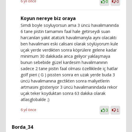
6 yıl önce
0
0
Koyun nereye biz oraya
Simdi boyle soyluyorsun ama 3 üncü havalimanında
6 tane pistin tamamını faal hale getirseydi suan
harcanılan yakıt atatürk havalimanıyla aynı olacaktı
ben havalimani eski calisani olarak söylüyorum kule
uçak yerde verdikten sonra köprülere gelene kadar
minimum 30 dakikada anca geliyor yaklaşmaya
bunun sebebide güzel kardesim havalimanının
sadece 2 tane pistin faal olması özelliklede iç hatlar
golf pieri ( G ) pissten sonra en uzak yerde buda 3
üncü havalimanına gectikten sonra maliyetlerin
artmasını gösteriyor 3 üncü havalimanindada rekor
uçak teker koyduktan sonra 63 dakika olarak
atlasglobalde ;)
6 yıl önce
3
1
Borda_34