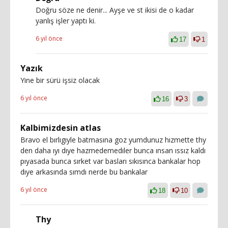
Doğru söze ne denir... Ayşe ve st ikisi de o kadar
yanlış işler yaptı ki.
6 yıl önce
17
1
Yazık
Yine bir sürü işsiz olacak
6 yıl önce
16
3
Kalbimizdesin atlas
Bravo el bırlıgıyle batmasına goz yumdunuz hızmette thy
den daha ıyı dıye hazmedemedıler bunca ınsan ıssız kaldı
pıyasada bunca sırket var basları sıkısınca bankalar hop
dıye arkasında sımdı nerde bu bankalar
6 yıl önce
18
10
Thy