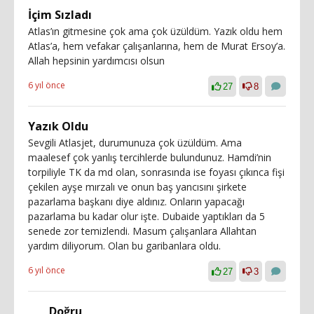
İçim Sızladı
Atlas’ın gitmesine çok ama çok üzüldüm. Yazık oldu hem
Atlas’a, hem vefakar çalışanlarına, hem de Murat Ersoy’a.
Allah hepsinin yardımcısı olsun
6 yıl önce
27
8
Yazık Oldu
Sevgili Atlasjet, durumunuza çok üzüldüm. Ama
maalesef çok yanlış tercihlerde bulundunuz. Hamdi’nin
torpiliyle TK da md olan, sonrasında ise foyası çıkınca fişi
çekilen ayşe mırzalı ve onun baş yancısını şirkete
pazarlama başkanı diye aldınız. Onların yapacağı
pazarlama bu kadar olur işte. Dubaide yaptıkları da 5
senede zor temizlendi. Masum çalışanlara Allahtan
yardım diliyorum. Olan bu garibanlara oldu.
6 yıl önce
27
3
Doğru