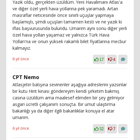
Yazık oldu, gerçekten üzüldüm. Yeni Havalimanı Atlas'a
ve diğer özel yerli hava yollarına pek yaramadı. Artan
masraflar neticesinde önce sınırlı uçuşlar yapmaya
başlamıştı, şimdi uçuşları tamamen kesti ve ne yazık ki
iflas başvurusunda bulundu. Umarım aynı sonu diğer yerli
özel hava yolları yaşamaz ve yalnızca Türk Hava
Yolları'na ve onun yüksek rakamlı bilet fiyatlarına mecbur
kalmayız.
6 yıl önce
17
4
CPT Nemo
Atlasjetin batışına sevinenler aşağıya adreslerini yazsınlar
bir kutu Hint kınası göndereyim kendi şirketim bakmış
casına üzüldüm ama maalesef elimden bir şey gelmiyor
asgari ücretli çalışanım sonuçta. Bir umut ulaştırma
bakanlığı ya da diğer ilgili bakanlıklar konuya el atar
umarım.
6 yıl önce
32
7