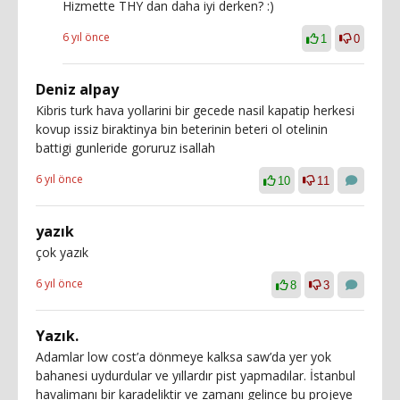
Hizmette THY dan daha iyi derken? :)
6 yıl önce
1
0
Deniz alpay
Kibris turk hava yollarini bir gecede nasil kapatip herkesi
kovup issiz biraktinya bin beterinin beteri ol otelinin
battigi gunleride goruruz isallah
6 yıl önce
10
11
yazık
çok yazık
6 yıl önce
8
3
Yazık.
Adamlar low cost’a dönmeye kalksa saw’da yer yok
bahanesi uydurdular ve yıllardır pist yapmadılar. İstanbul
havalimanı bir karadeliktir ve zamanı gelince bu projeye