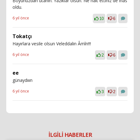
Boyunuzdan utanin. Yaziklar olsun. Ne halt ettiniz de iflas
oldu.
6 yıl önce
10
6
Tokatçı
Hayırlara vesile olsun Veleddalin Âmîn!!!
6 yıl önce
2
6
ee
günaydııın
6 yıl önce
3
2
İLGİLİ HABERLER