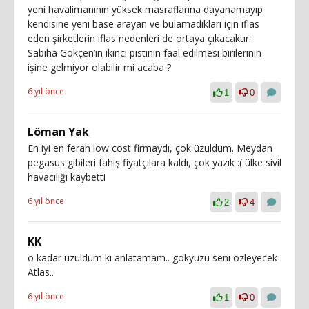
yeni havalimanının yüksek masraflarına dayanamayıp
kendisine yeni base arayan ve bulamadıkları için iflas
eden şirketlerin iflas nedenleri de ortaya çıkacaktır.
Sabiha Gökçen’in ikinci pistinin faal edilmesi birilerinin
işine gelmiyor olabilir mi acaba ?
6 yıl önce
1
0
Löman Yak
En iyi en ferah low cost firmaydı, çok üzüldüm. Meydan
pegasus gibileri fahiş fiyatçılara kaldı, çok yazık :( ülke sivil
havacılığı kaybetti
6 yıl önce
2
4
KK
o kadar üzüldüm ki anlatamam.. gökyüzü seni özleyecek
Atlas..
6 yıl önce
1
0