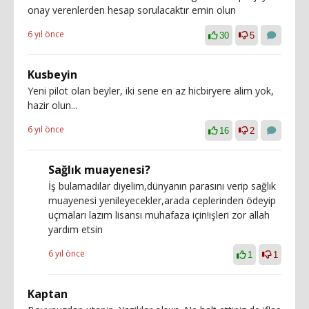
onay verenlerden hesap sorulacaktır emin olun
6 yıl önce
30
5
Kusbeyin
Yeni pilot olan beyler, iki sene en az hicbiryere alim yok,
hazir olun...
6 yıl önce
16
2
Sağlık muayenesi?
İş bulamadılar diyelim,dünyanın parasını verip sağlık
muayenesi yenileyecekler,arada ceplerinden ödeyip
uçmaları lazım lisansı muhafaza için!işleri zor allah
yardım etsin
6 yıl önce
1
1
Kaptan