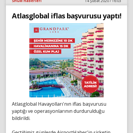
SHGM Haberleri
14 Şubat 2020 / 16:03
Atlasglobal iflas başvurusu yaptı!
Atlasglobal Havayolları'nın iflas başvurusu
yaptığı ve operasyonlarının durdurulduğu
bildirildi.
Geçtiğimiz günlerde AirportHaber'in şirketin