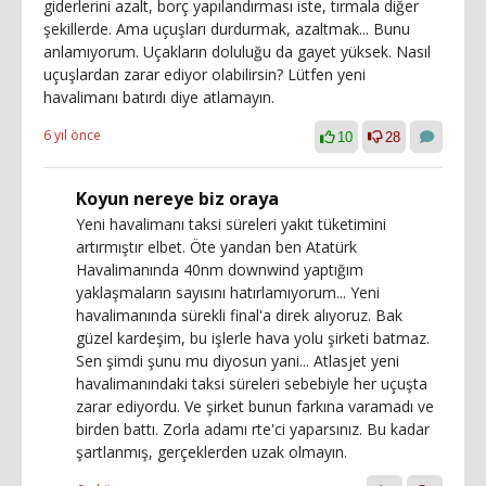
giderlerini azalt, borç yapılandırması iste, tırmala diğer
şekillerde. Ama uçuşları durdurmak, azaltmak... Bunu
anlamıyorum. Uçakların doluluğu da gayet yüksek. Nasıl
uçuşlardan zarar ediyor olabilirsin? Lütfen yeni
havalimanı batırdı diye atlamayın.
6 yıl önce
10
28
Koyun nereye biz oraya
Yeni havalimanı taksi süreleri yakıt tüketimini
artırmıştır elbet. Öte yandan ben Atatürk
Havalimanında 40nm downwind yaptığım
yaklaşmaların sayısını hatırlamıyorum... Yeni
havalimanında sürekli final'a direk alıyoruz. Bak
güzel kardeşim, bu işlerle hava yolu şirketi batmaz.
Sen şimdi şunu mu diyosun yani... Atlasjet yeni
havalimanındaki taksi süreleri sebebiyle her uçuşta
zarar ediyordu. Ve şirket bunun farkına varamadı ve
birden battı. Zorla adamı rte'ci yaparsınız. Bu kadar
şartlanmış, gerçeklerden uzak olmayın.